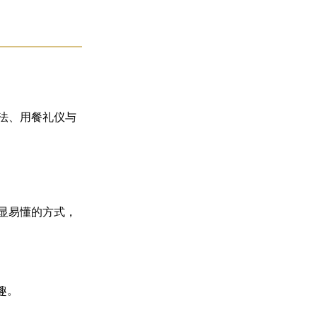
法、用餐礼仪与
显易懂的方式，
趣。