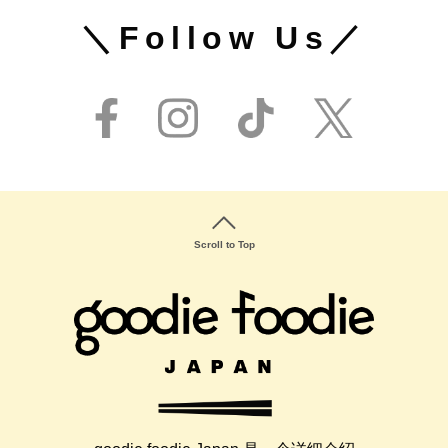
＼Follow Us／
Scroll to Top