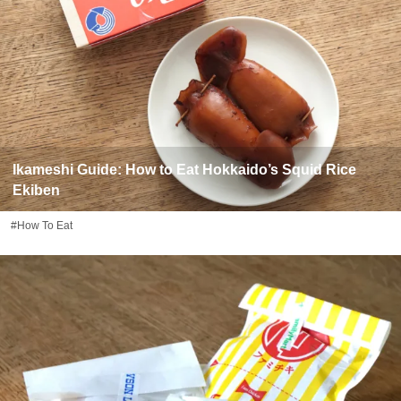
Ikameshi Guide: How to Eat Hokkaido’s Squid Rice
Ekiben
#How To Eat