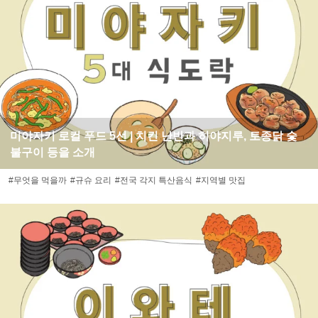
미야자키 로컬 푸드 5선 | 치킨 난반과 히야지루, 토종닭 숯
불구이 등을 소개
#무엇을 먹을까
#규슈 요리
#전국 각지 특산음식
#지역별 맛집