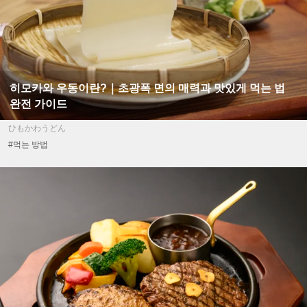
히모카와 우동이란?｜초광폭 면의 매력과 맛있게 먹는 법
완전 가이드
ひもかわうどん
#먹는 방법