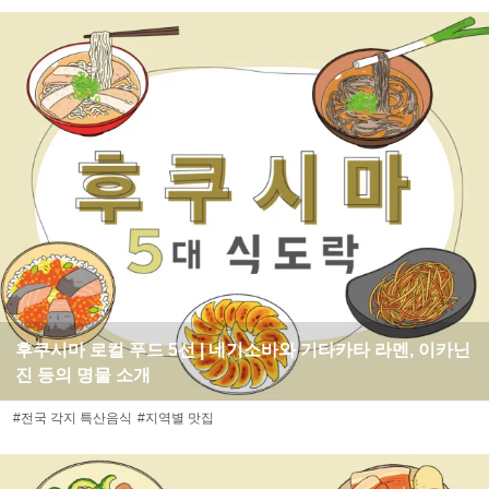
후쿠시마 로컬 푸드 5선 | 네기소바와 기타카타 라멘, 이카닌
진 등의 명물 소개
#전국 각지 특산음식
#지역별 맛집