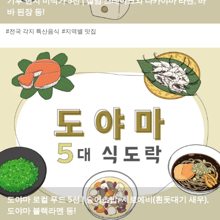
기후 현지 미식가 5선 | 절임 스테이크와 다카야마 라멘, 바
바 된장 등!
#전국 각지 특산음식
#지역별 맛집
도야마 로컬 푸드 5선 | 송어초밥, 시로에비(흰돗대기 새우),
도야마 블랙라멘 등!