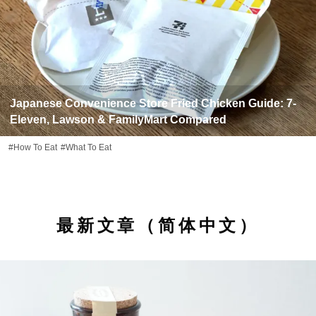
Japanese Convenience Store Fried Chicken Guide: 7-
Eleven, Lawson & FamilyMart Compared
#How To Eat
#What To Eat
最新文章（简体中文）