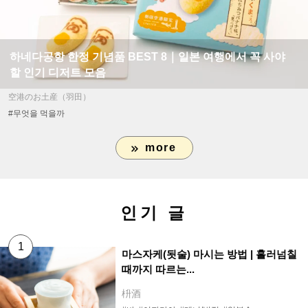
하네다공항 한정 기념품 BEST 8｜일본 여행에서 꼭 사야
할 인기 디저트 모음
空港のお土産（羽田）
#무엇을 먹을까
more
인기 글
마스자케(됫술) 마시는 방법 | 흘러넘칠
때까지 따르는...
枡酒