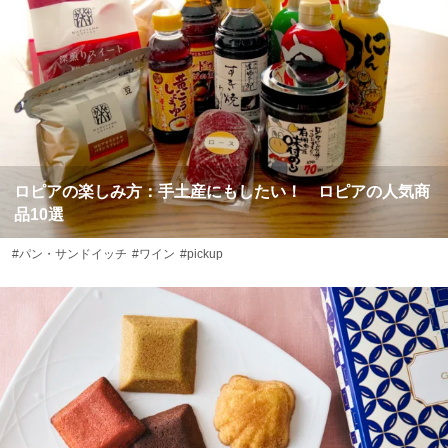
ロピアの楽しみ方：手土産にもしたい！ ロピアの人気商
品10選
#パン・サンドイッチ
#ワイン
#pickup