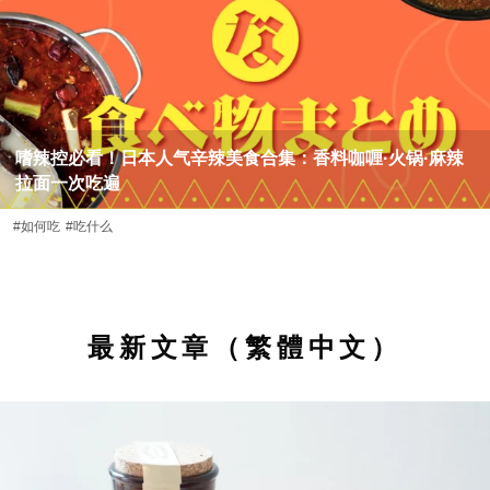
嗜辣控必看！日本人气辛辣美食合集：香料咖喱·火锅·麻辣
拉面一次吃遍
#如何吃
#吃什么
最新文章（繁體中文）