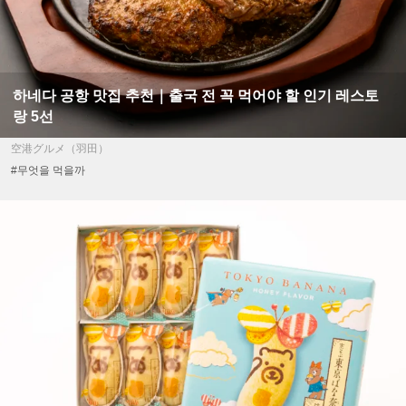
하네다 공항 맛집 추천｜출국 전 꼭 먹어야 할 인기 레스토
랑 5선
空港グルメ（羽田）
#무엇을 먹을까