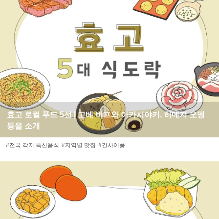
효고 로컬 푸드 5선 | 고베 비프와 아카시야키, 히메지 오뎅
등을 소개
#전국 각지 특산음식
#지역별 맛집
#간사이풍