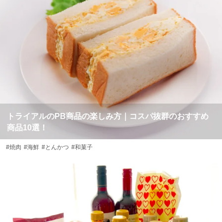
トライアルのPB商品の楽しみ方｜コスパ抜群のおすすめ
商品10選！
#焼肉
#海鮮
#とんかつ
#和菓子