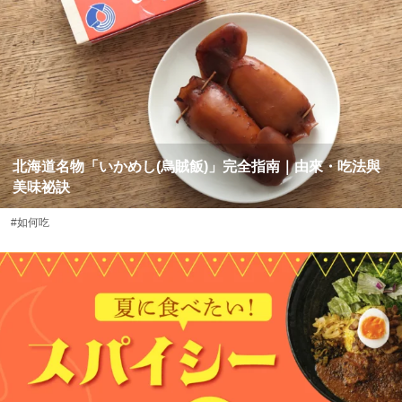
北海道名物「いかめし(烏賊飯)」完全指南｜由來・吃法與
美味祕訣
#如何吃