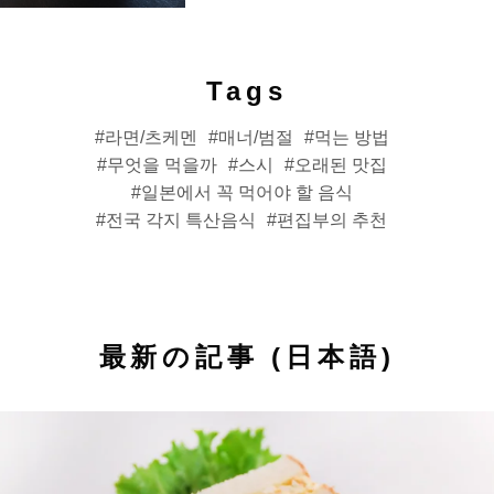
Tags
라면/츠케멘
매너/범절
먹는 방법
무엇을 먹을까
스시
오래된 맛집
일본에서 꼭 먹어야 할 음식
전국 각지 특산음식
편집부의 추천
最新の記事 (日本語)