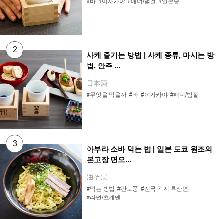
#바
#이자카야
#매너/범절
#일본술
사케 즐기는 방법 | 사케 종류, 마시는 방
법, 안주 ...
日本酒
#무엇을 먹을까
#바
#이자카야
#매너/범절
아부라 소바 먹는 법 | 일본 도쿄 원조의
본고장 면으...
油そば
#먹는 방법
#간토풍
#전국 각지 특산면
#라면/츠케멘