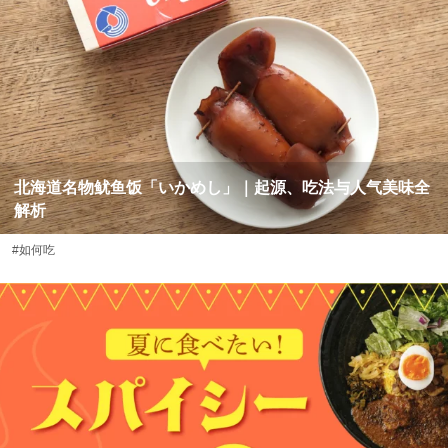
北海道名物鱿鱼饭「いかめし」｜起源、吃法与人气美味全
解析
#如何吃