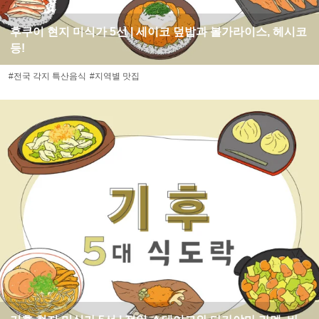
후쿠이 현지 미식가 5선 | 세이코 덮밥과 볼가라이스, 헤시코
등!
#전국 각지 특산음식
#지역별 맛집