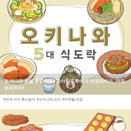
오키나와 로컬 푸드 5선 | 고야참프루에서 타코라이스, 아와
모리까지!
#전국 각지 특산음식
#오키나와 요리
#지역별 맛집