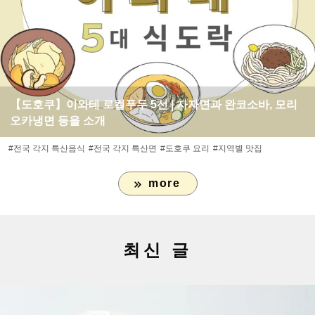
【도호쿠】이와테 로컬푸두 5선 | 자자면과 완코소바, 모리
오카냉면 등을 소개
#전국 각지 특산음식
#전국 각지 특산면
#도호쿠 요리
#지역별 맛집
more
최신 글