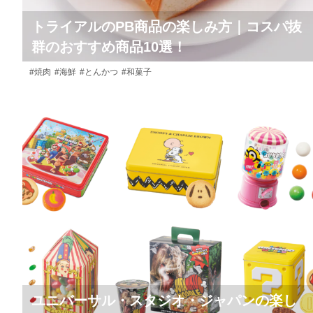
トライアルのPB商品の楽しみ方｜コスパ抜
群のおすすめ商品10選！
#焼肉
#海鮮
#とんかつ
#和菓子
ユニバーサル・スタジオ・ジャパンの楽し