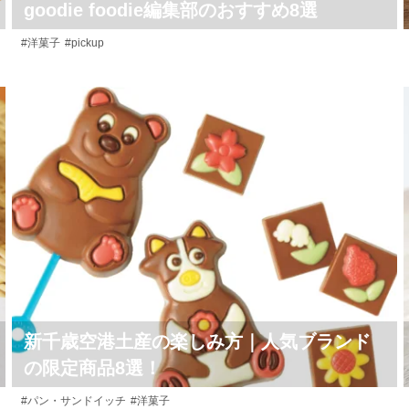
goodie foodie編集部のおすすめ8選
#洋菓子
#pickup
新千歳空港土産の楽しみ方｜人気ブランド
の限定商品8選！
#パン・サンドイッチ
#洋菓子