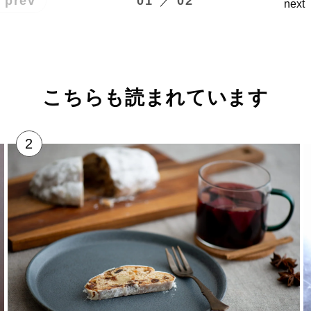
01
02
prev
／
next
こちらも読まれています