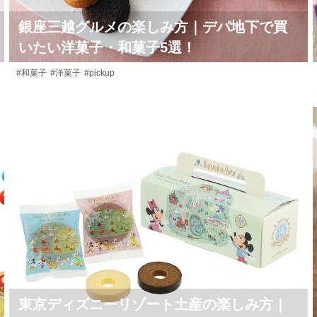
銀座三越グルメの楽しみ方｜デパ地下で買
いたい洋菓子・和菓子5選！
#和菓子
#洋菓子
#pickup
東京ディズニーリゾート土産の楽しみ方｜