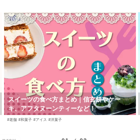
スイーツの食べ方まとめ｜信玄餅やケー
キ、アフタヌーンティーなど！
#老舗
#和菓子
#アイス
#洋菓子