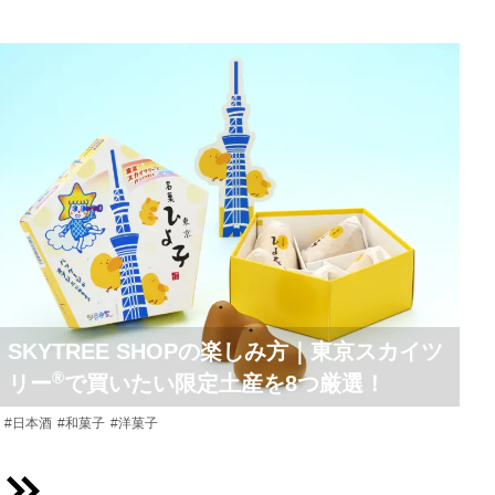
SKYTREE SHOPの楽しみ方｜東京スカイツ
®
リー
で買いたい限定土産を8つ厳選！
#日本酒
#和菓子
#洋菓子