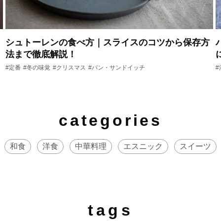
シュトーレンの食べ方｜スライスのコツから保存方
法まで徹底解説！
#定番
#冬の味覚
#クリスマス
#パン・サンドイッチ
categories
和食
洋食
中華料理
エスニック
スイーツ
tags