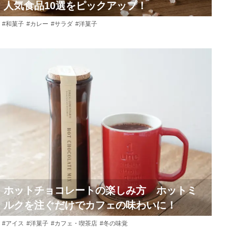
人気食品10選をピックアップ！
#和菓子
#カレー
#サラダ
#洋菓子
ホットチョコレートの楽しみ方 ホットミ
ルクを注ぐだけでカフェの味わいに！
#アイス
#洋菓子
#カフェ・喫茶店
#冬の味覚