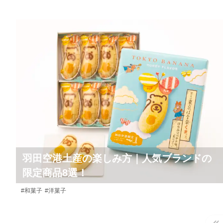
羽田空港土産の楽しみ方｜人気ブランドの
限定商品8選！
#和菓子
#洋菓子