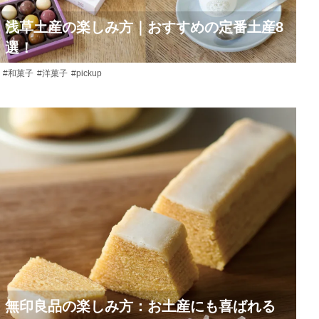
浅草土産の楽しみ方｜おすすめの定番土産8
選！
#和菓子
#洋菓子
#pickup
無印良品の楽しみ方：お土産にも喜ばれる