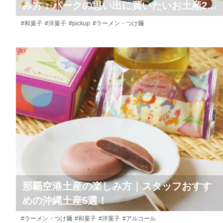
み方：パークの思い出に買いたいお土産20
点！
#和菓子
#洋菓子
#pickup
#ラーメン・つけ麺
那覇空港土産の楽しみ方｜スタッフおすす
めの沖縄土産5選！
#ラーメン・つけ麺
#和菓子
#洋菓子
#アルコール