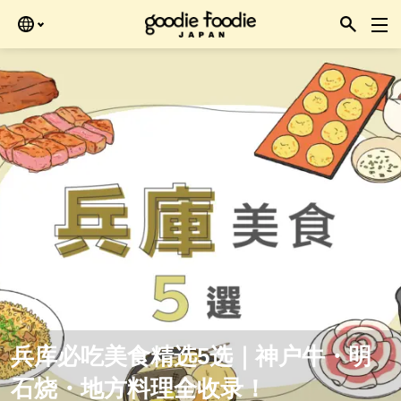
Skip
再查看。
to
the
content
兵库必吃美食精选5选｜神户牛・明
石烧・地方料理全收录！