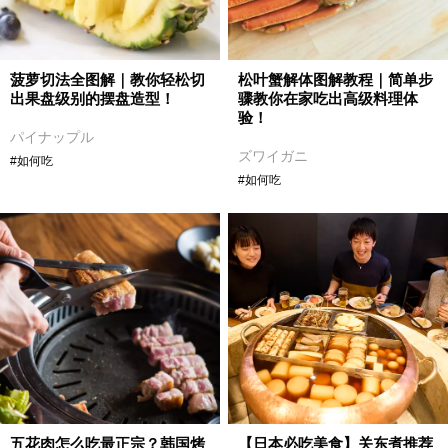
菠萝切法全图解｜教你轻松切
松叶蟹解体图解教程｜简单步
出果盘级别的摆盘造型！
骤教你在家吃出高级料理体
验！
パイナップル
ズワイガニ
#如何吃
#如何吃
五花肉怎么吃最正宗？韩国烤
【日本必吃美食】关东煮推荐