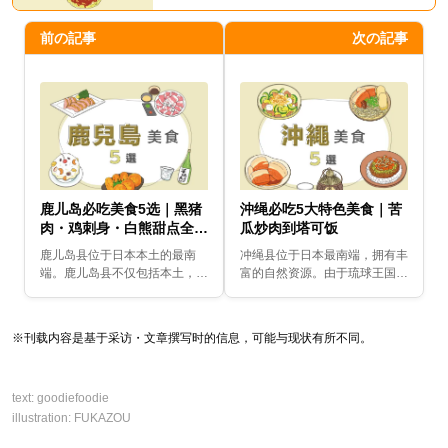
前の記事
次の記事
鹿儿岛必吃美食5选｜黑猪
沖绳必吃5大特色美食｜苦
肉・鸡刺身・白熊甜点全攻
瓜炒肉到塔可饭
略！
鹿儿岛县位于日本本土的最南
冲绳县位于日本最南端，拥有丰
端。鹿儿岛县不仅包括本土，还
富的自然资源。由于琉球王国时
包括世界遗产的屋久岛、种子
代与中国和东南亚交流频繁，冲
岛、奄美大岛等大小不一的岛
绳发展出了独特的饮食文化，融
屿。这里温暖的气候和良好的排
合了海外元素，至今仍得以传
※刊载内容是基于采访・文章撰写时的信息，可能与现状有所不同。
水系统使得番薯种植、黑猪和...
承。以下介绍几道具有代...
text:
goodiefoodie
illustration:
FUKAZOU