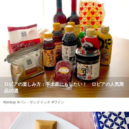
ロピアの楽しみ方：手土産にもしたい！ ロピアの人気商
品10選
#pickup
#パン・サンドイッチ
#ワイン