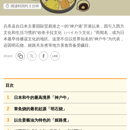
阅读时间约 3 分钟
兵库县自日本主要国际贸易港之一的“神户港”开港以来，因引入西方
文化和生活习惯的“哈依卡拉文化（ハイカラ文化）”而闻名，成为日
本最早传播该文化的地区。这里不仅以世界知名的“神户牛”为代表，
还因明石烧、姬路关东煮等地方美食而备受瞩目。
share:
目次
1
日本和牛的最高境界「神户牛」
2
章鱼烧的最初起源「明石烧」
3
以生姜酱油为特色的「姬路煮」