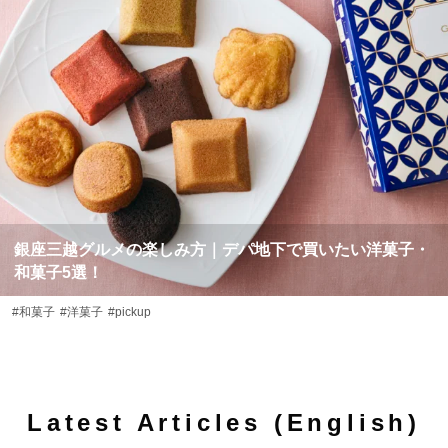
銀座三越グルメの楽しみ方｜デパ地下で買いたい洋菓子・
和菓子5選！
#和菓子
#洋菓子
#pickup
Latest Articles (English)