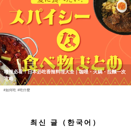
嗜辣必看！日本必吃香辣料理大全｜咖哩・火鍋・拉麵一次
攻略
#如何吃
#吃什麼
최신 글（한국어）