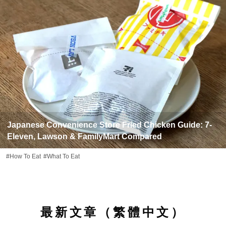
Japanese Convenience Store Fried Chicken Guide: 7-
Eleven, Lawson & FamilyMart Compared
#How To Eat
#What To Eat
最新文章（繁體中文）