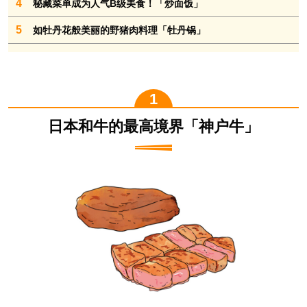
4
秘藏菜单成为人气B级美食！「炒面饭」
5
如牡丹花般美丽的野猪肉料理「牡丹锅」
日本和牛的最高境界「神户牛」