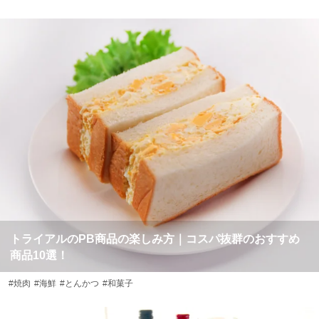
トライアルのPB商品の楽しみ方｜コスパ抜群のおすすめ
商品10選！
#焼肉
#海鮮
#とんかつ
#和菓子