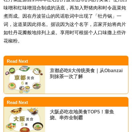
味噌和红味噌混合制成的汤底，再加入野猪肉和时令蔬菜炖
煮而成。因在丹波笹山的民谣歌词中出现了「牡丹锅」一
词，这道菜因此得名。据说因为这个名字，店家开始将肉片
如牡丹花瓣般地排列上桌。享用时可根据个人口味撒上些许
花椒粉。
Read Next
京都必吃6大传统美食｜从Obanzai
到抹茶一次了解
Read Next
大阪必吃在地美食TOP5！章鱼
烧、串炸全制霸