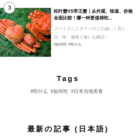
松叶蟹VS帝王蟹｜从外观、味道、价格
全面比较！哪一种更值得吃...
ズワイガニとタラバガニの違い｜見た
目、味、価格で違いを解説！
#如何吃
#吃什么
Tags
吃什么
如何吃
日本当地美食
最新の記事 (日本語)