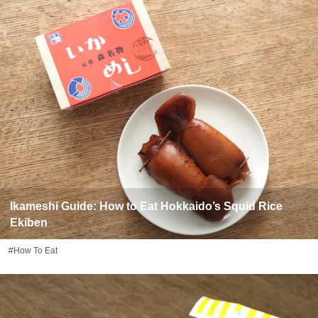
Ikameshi Guide: How to Eat Hokkaido’s Squid Rice
Ekiben
#How To Eat