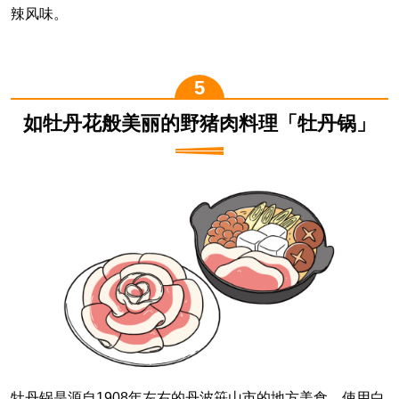
辣风味。
如牡丹花般美丽的野猪肉料理「牡丹锅」
牡丹锅是源自1908年左右的丹波笹山市的地方美食。使用白