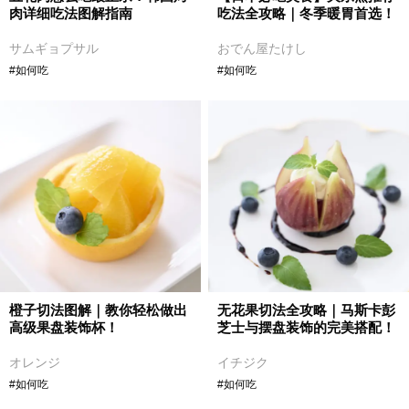
肉详细吃法图解指南
吃法全攻略｜冬季暖胃首选！
サムギョプサル
おでん屋たけし
#如何吃
#如何吃
橙子切法图解｜教你轻松做出
无花果切法全攻略｜马斯卡彭
高级果盘装饰杯！
芝士与摆盘装饰的完美搭配！
オレンジ
イチジク
#如何吃
#如何吃