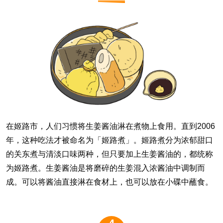
在姬路市，人们习惯将生姜酱油淋在煮物上食用。直到2006
年，这种吃法才被命名为「姬路煮」。姬路煮分为浓郁甜口
的关东煮与清淡口味两种，但只要加上生姜酱油的，都统称
为姬路煮。生姜酱油是将磨碎的生姜混入浓酱油中调制而
成。可以将酱油直接淋在食材上，也可以放在小碟中蘸食。