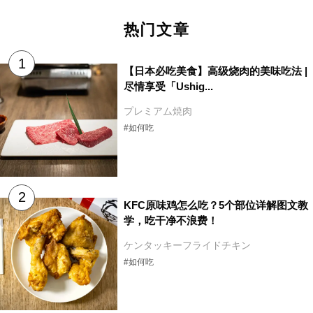
热门文章
【日本必吃美食】高级烧肉的美味吃法 |
尽情享受「Ushig...
プレミアム焼肉
#如何吃
KFC原味鸡怎么吃？5个部位详解图文教
学，吃干净不浪费！
ケンタッキーフライドチキン
#如何吃