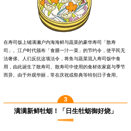
在寿司饭上铺满濑户内海海鲜与蔬菜的豪华寿司「散寿
司」。江户时代颁布「食膳一汁一菜」的节约令，使平民无
法奢侈。人们反抗这项法令，将鱼与蔬菜混入寿司饭中食
用，由此诞生了散寿司。散寿司中使用的食材依家庭与季节
而异。由于外观华丽，常在庆祝或祭典等特别日子食用。
满满新鲜牡蛎！「日生牡蛎御好烧」