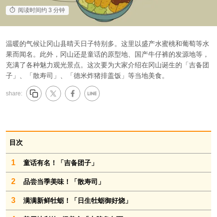
阅读时间约 3 分钟
温暖的气候让冈山县晴天日子特别多。这里以盛产水蜜桃和葡萄等水
果而闻名。此外，冈山还是童话的原型地、国产牛仔裤的发源地等，
充满了各种魅力观光景点。这次要为大家介绍在冈山诞生的「吉备团
子」、「散寿司」、「德米炸猪排盖饭」等当地美食。
share:
目次
1
童话有名！「吉备团子」
2
品尝当季美味！「散寿司」
3
满满新鲜牡蛎！「日生牡蛎御好烧」