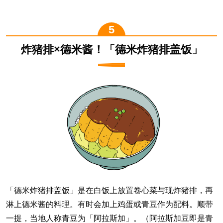
炸猪排×德米酱！「德米炸猪排盖饭」
「德米炸猪排盖饭」是在白饭上放置卷心菜与现炸猪排，再
淋上德米酱的料理。有时会加上鸡蛋或青豆作为配料。顺带
一提，当地人称青豆为「阿拉斯加」。（阿拉斯加豆即是青