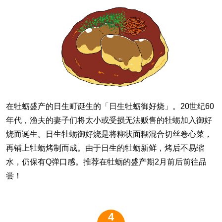
在牡蛎盛产的日生町诞生的「日生牡蛎御好烧」。20世纪60
年代，渔夫的妻子们将太小或受损无法贩售的牡蛎加入御好
烧而诞生。日生牡蛎御好烧是将糊状面糊混合切丝卷心菜，
再铺上牡蛎烤制而成。由于日生的牡蛎新鲜，烤后不易缩
水，仍保有Q弹口感。推荐在牡蛎的盛产期2月前后前往品
尝！