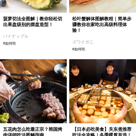
菠萝切法全图解｜教你轻松切
松叶蟹解体图解教程｜简单步
出果盘级别的摆盘造型！
骤教你在家吃出高级料理体
验！
パイナップル
ズワイガニ
#如何吃
#如何吃
五花肉怎么吃最正宗？韩国烤
【日本必吃美食】关东煮推荐
肉详细吃法图解指南
吃法全攻略｜冬季暖胃首选！