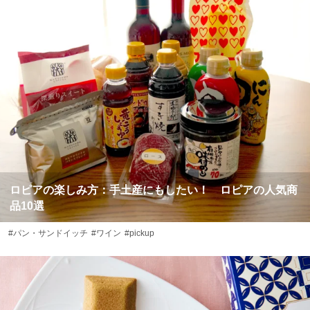
ロピアの楽しみ方：手土産にもしたい！ ロピアの人気商
品10選
#パン・サンドイッチ
#ワイン
#pickup