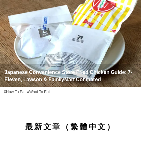
Japanese Convenience Store Fried Chicken Guide: 7-
Eleven, Lawson & FamilyMart Compared
#How To Eat
#What To Eat
最新文章（繁體中文）