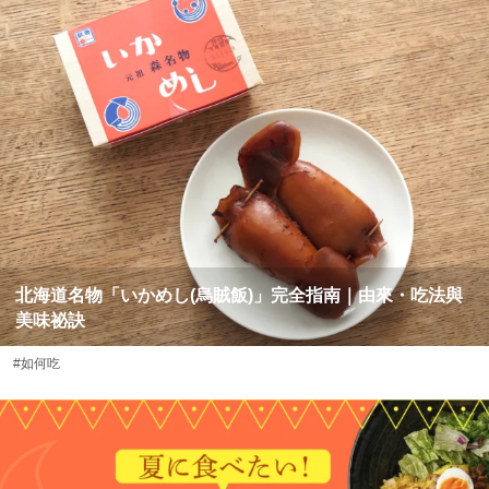
北海道名物「いかめし(烏賊飯)」完全指南｜由來・吃法與
美味祕訣
#如何吃