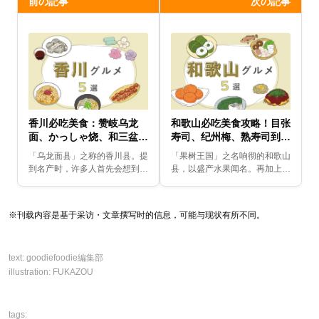
前の記事
次の記事
香川必吃美食：赞岐乌龙
和歌山必吃美食攻略！目张
面、かっしゃ烧、和三盆、
寿司、纪州梅、熟寿司到九
小豆岛素面全攻略
绘锅全介绍
「乌龙面县」之称的香川县。提
「果树王国」之名响彻的和歌山
到名产时，许多人首先会想到
县，以盛产水果闻名。再加上黑
「赞岐乌龙面」，但其实「手延
潮洋流带来的温和气候，使得渔
素面」和「和三盆」等特产也相
业也十分兴盛。在这样富饶自然
当有名。近年来，香川县亦因盛
恩惠的和歌山，孕育出了「目张
※刊载内容是基于采访・文章撰写时的信息，可能与现状有所不同。
行橄榄栽培而闻名，橄榄...
寿司」、「纪州梅」、...
text:
goodiefoodie編集部
illustration:
FUKAZOU
tags: