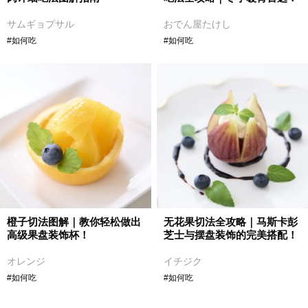
サムギョプサル
おでん屋たけし
#如何吃
#如何吃
橙子切法图解｜教你轻松做出
无花果切法全攻略｜马斯卡彭
高级果盘装饰杯！
芝士与摆盘装饰的完美搭配！
オレンジ
イチジク
#如何吃
#如何吃