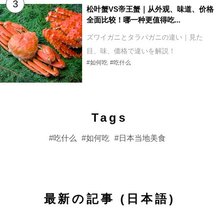
松叶蟹VS帝王蟹｜从外观、味道、价格
全面比较！哪一种更值得吃...
ズワイガニとタラバガニの違い｜見た
目、味、価格で違いを解説！
#如何吃
#吃什么
Tags
吃什么
如何吃
日本当地美食
最新の記事 (日本語)