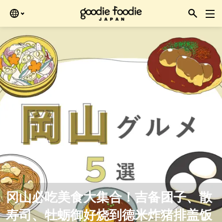
Skip
再查看。
to
the
content
冈山必吃美食大集合！吉备团子、散
寿司、牡蛎御好烧到德米炸猪排盖饭