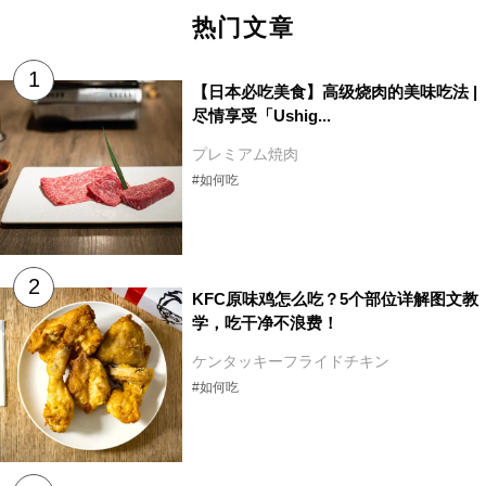
热门文章
【日本必吃美食】高级烧肉的美味吃法 |
尽情享受「Ushig...
プレミアム焼肉
#如何吃
KFC原味鸡怎么吃？5个部位详解图文教
学，吃干净不浪费！
ケンタッキーフライドチキン
#如何吃