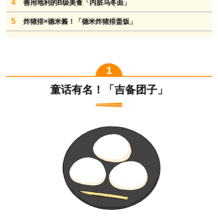
4
善用地利的B级美食「内脏乌冬面」
5
炸猪排×德米酱！「德米炸猪排盖饭」
童话有名！「吉备团子」