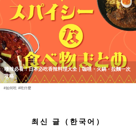
嗜辣必看！日本必吃香辣料理大全｜咖哩・火鍋・拉麵一次
攻略
#如何吃
#吃什麼
최신 글（한국어）