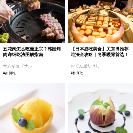
五花肉怎么吃最正宗？韩国烤
【日本必吃美食】关东煮推荐
肉详细吃法图解指南
吃法全攻略｜冬季暖胃首选！
サムギョプサル
おでん屋たけし
#如何吃
#如何吃