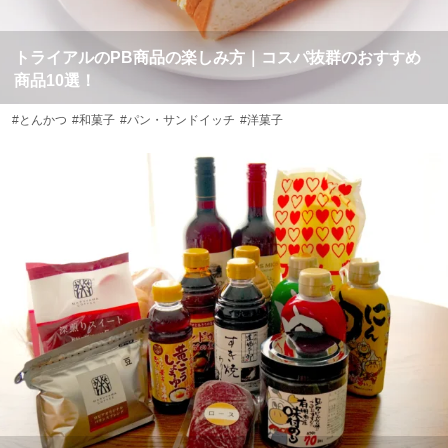
トライアルのPB商品の楽しみ方｜コスパ抜群のおすすめ
商品10選！
#とんかつ
#和菓子
#パン・サンドイッチ
#洋菓子