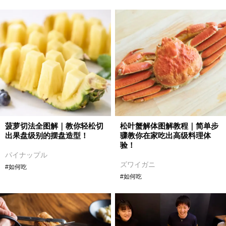
菠萝切法全图解｜教你轻松切
松叶蟹解体图解教程｜简单步
出果盘级别的摆盘造型！
骤教你在家吃出高级料理体
验！
パイナップル
ズワイガニ
#如何吃
#如何吃