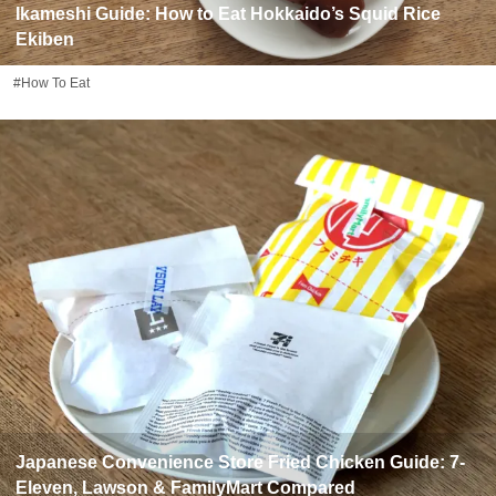
Ikameshi Guide: How to Eat Hokkaido’s Squid Rice
Ekiben
#How To Eat
Japanese Convenience Store Fried Chicken Guide: 7-
Eleven, Lawson & FamilyMart Compared