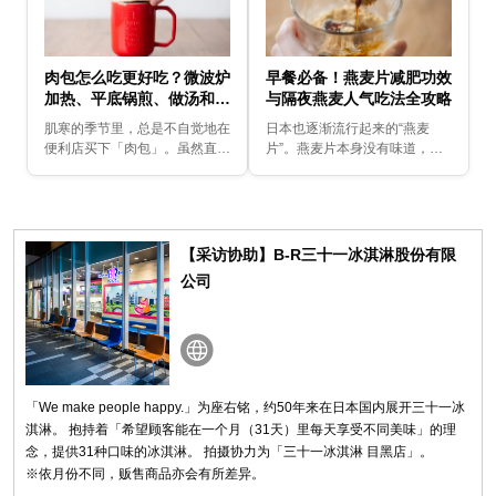
肉包怎么吃更好吃？微波炉
早餐必备！燕麦片减肥功效
加热、平底锅煎、做汤和调
与隔夜燕麦人气吃法全攻略
味料全攻略！
肌寒的季节里，总是不自觉地在
日本也逐渐流行起来的“燕麦
便利店买下「肉包」。虽然直接
片”。燕麦片本身没有味道，因
吃当然很好吃，但偶尔也想尝试
此只要通过不同的调味，就能变
一点不一样的吃法吧？这次要介
身成各种各样的料理。这次要介
绍几种在家就能轻松完成、一定
绍的是其中最适合忙碌早晨、能
要试试的美味肉包吃法...
快速完成的几种吃法！
【采访协助】B-R三十一冰淇淋股份有限
公司
「We make people happy.」为座右铭，约50年来在日本国内展开三十一冰
淇淋。 抱持着「希望顾客能在一个月（31天）里每天享受不同美味」的理
念，提供31种口味的冰淇淋。 拍摄协力为「三十一冰淇淋 目黑店」。
※依月份不同，贩售商品亦会有所差异。