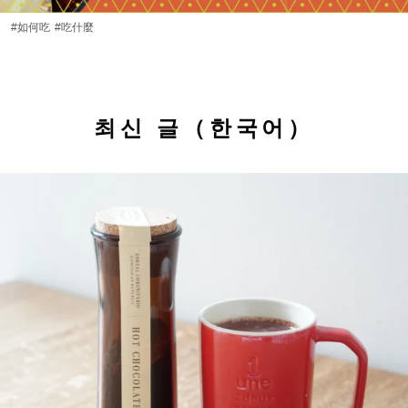
#如何吃
#吃什麼
최신 글（한국어）