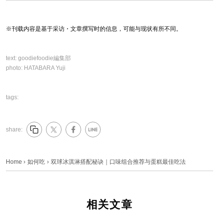
※刊载内容是基于采访・文章撰写时的信息，可能与现状有所不同。
text:
goodiefoodie編集部
photo:
HATABARA Yuji
tags:
share:
Home
›
如何吃
›
双球冰淇淋搭配秘诀｜口味组合推荐与蛋糕最佳吃法
相关文章