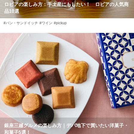
ロピアの楽しみ方：手土産にもしたい！ ロピアの人気商
品10選
#パン・サンドイッチ
#ワイン
#pickup
銀座三越グルメの楽しみ方｜デパ地下で買いたい洋菓子・
和菓子5選！