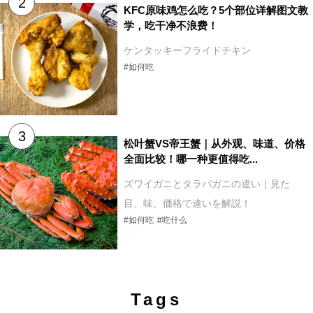
KFC原味鸡怎么吃？5个部位详解图文教
学，吃干净不浪费！
ケンタッキーフライドチキン
#如何吃
松叶蟹VS帝王蟹｜从外观、味道、价格
全面比较！哪一种更值得吃...
ズワイガニとタラバガニの違い｜見た
目、味、価格で違いを解説！
#如何吃
#吃什么
Tags