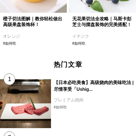
橙子切法图解｜教你轻松做出
无花果切法全攻略｜马斯卡彭
高级果盘装饰杯！
芝士与摆盘装饰的完美搭配！
オレンジ
イチジク
#如何吃
#如何吃
热门文章
【日本必吃美食】高级烧肉的美味吃法 |
尽情享受「Ushig...
プレミアム焼肉
#如何吃