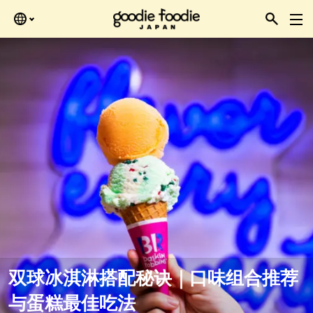
Skip
再查看。
to
the
content
双球冰淇淋搭配秘诀｜口味组合推荐
与蛋糕最佳吃法