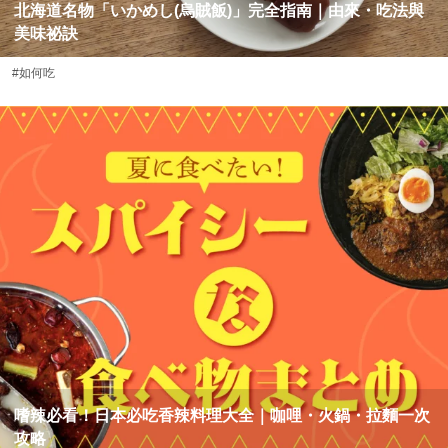
北海道名物「いかめし(烏賊飯)」完全指南｜由來・吃法與
美味祕訣
#如何吃
嗜辣必看！日本必吃香辣料理大全｜咖哩・火鍋・拉麵一次
攻略