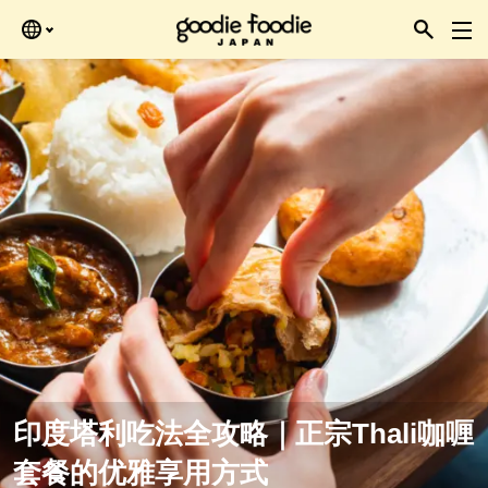
Skip
再查看。
to
the
content
印度塔利吃法全攻略｜正宗Thali咖喱
套餐的优雅享用方式