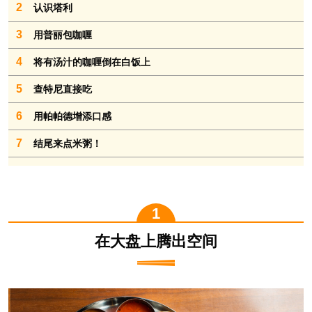
2
认识塔利
3
用普丽包咖喱
4
将有汤汁的咖喱倒在白饭上
5
查特尼直接吃
6
用帕帕德增添口感
7
结尾来点米粥！
在大盘上腾出空间