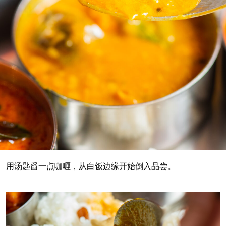
用汤匙舀一点咖喱，从白饭边缘开始倒入品尝。