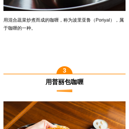
用混合蔬菜炒煮而成的咖喱，称为波里亚鲁（Poriyal），属
于咖喱的一种。
用普丽包咖喱