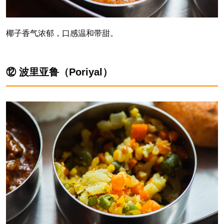
椰子香气浓郁，口感温和带甜。
⑫ 波里亚鲁（Poriyal）