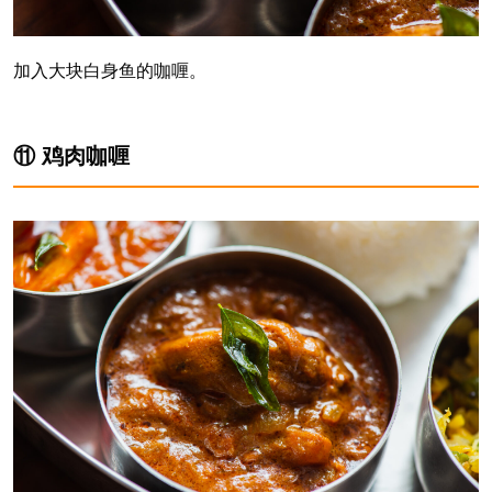
加入大块白身鱼的咖喱。
⑪ 鸡肉咖喱