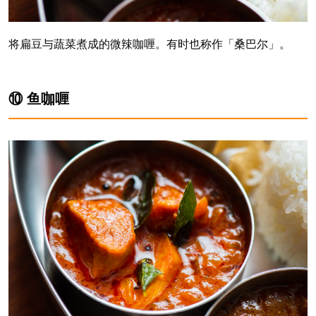
将扁豆与蔬菜煮成的微辣咖喱。有时也称作「桑巴尔」。
⑩ 鱼咖喱