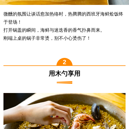
微醺的氛围让谈话愈加热络时，热腾腾的西班牙海鲜烩饭终
于登场！
打开锅盖的瞬间，海鲜与迷迭香的香气扑鼻而来。
刚端上桌的锅子非常烫，别不小心烫伤了！
用木勺享用