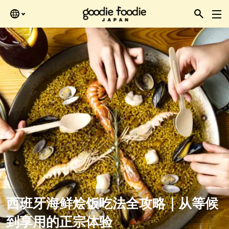
Skip
再查看。
to
the
content
西班牙海鲜烩饭吃法全攻略｜从等候
到享用的正宗体验