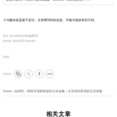
※刊载内容是基于采访・文章撰写时的信息，可能与现状有所不同。
text:
goodiefoodie編集部
photo:
NAKATA Hiroshi
tags:
share:
Home
›
如何吃
›
西班牙海鲜烩饭吃法全攻略｜从等候到享用的正宗体验
相关文章