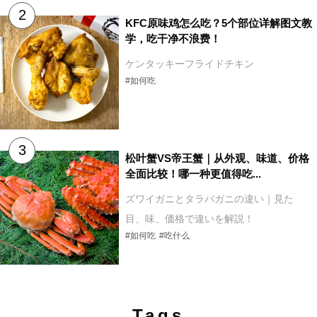
KFC原味鸡怎么吃？5个部位详解图文教
学，吃干净不浪费！
ケンタッキーフライドチキン
#如何吃
松叶蟹VS帝王蟹｜从外观、味道、价格
全面比较！哪一种更值得吃...
ズワイガニとタラバガニの違い｜見た
目、味、価格で違いを解説！
#如何吃
#吃什么
Tags