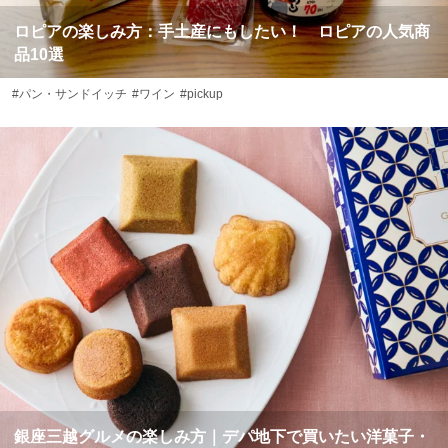
ロピアの楽しみ方：手土産にもしたい！ ロピアの人気商
品10選
#パン・サンドイッチ
#ワイン
#pickup
銀座三越グルメの楽しみ方｜デパ地下で買いたい洋菓子・