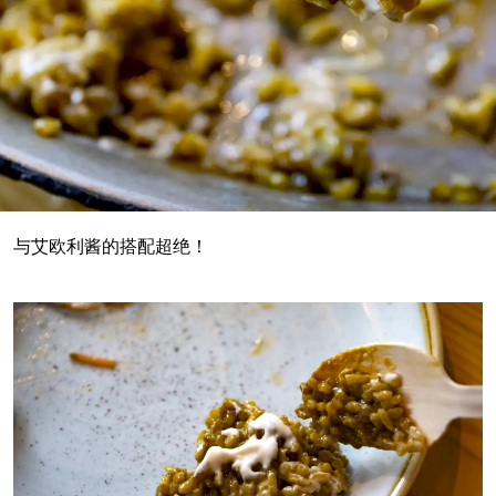
与艾欧利酱的搭配超绝！