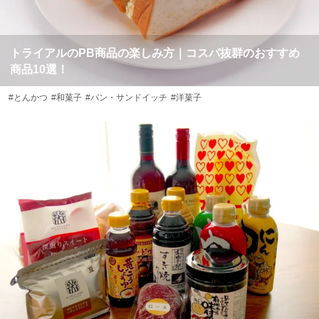
トライアルのPB商品の楽しみ方｜コスパ抜群のおすすめ
商品10選！
#とんかつ
#和菓子
#パン・サンドイッチ
#洋菓子