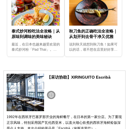
泰式炒河粉吃法全攻略｜从
秋刀鱼的正确吃法全攻略｜
原味到调味的美味秘诀
从划开到去骨干净又优雅
最近，在日本也越来越受欢迎的
说到秋天就想到秋刀鱼！如果可
泰式炒河粉「Pad Thai」。这
以的话，谁不想在店里好好享用
次我们特地来到正宗的泰国料理
当季的美味呢～。不过，更令人
餐厅「Krung Siam」，只利用
介意的是「如何优雅地吃」。因
桌上的调味料，学习让泰式炒河
此这次要介绍一种能够顺利去
粉更加...
骨、连内脏都能聪明完食...
【采访协助】XIRINGUITO Escribà
1992年在西班牙巴塞罗那开业的海鲜餐厅，在日本的第一家分店。为了重现
正宗风味，特别采用国产瓦伦西亚米，以直火细心炊煮的西班牙海鲜烩饭深
受众人支持。本次介绍的菜品是「Escribà（埃斯克里巴）」。