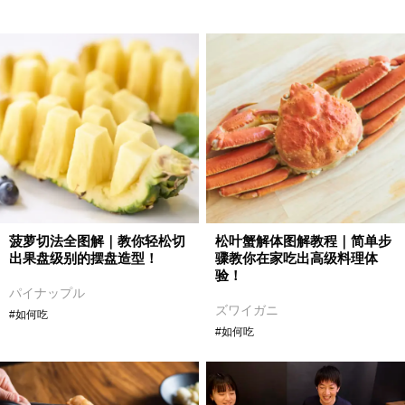
菠萝切法全图解｜教你轻松切
松叶蟹解体图解教程｜简单步
出果盘级别的摆盘造型！
骤教你在家吃出高级料理体
验！
パイナップル
ズワイガニ
#如何吃
#如何吃