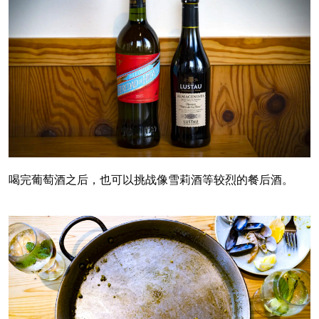
喝完葡萄酒之后，也可以挑战像雪莉酒等较烈的餐后酒。