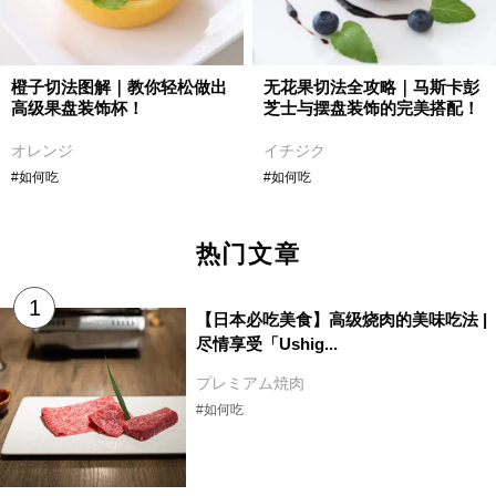
橙子切法图解｜教你轻松做出
无花果切法全攻略｜马斯卡彭
高级果盘装饰杯！
芝士与摆盘装饰的完美搭配！
オレンジ
イチジク
#如何吃
#如何吃
热门文章
【日本必吃美食】高级烧肉的美味吃法 |
尽情享受「Ushig...
プレミアム焼肉
#如何吃