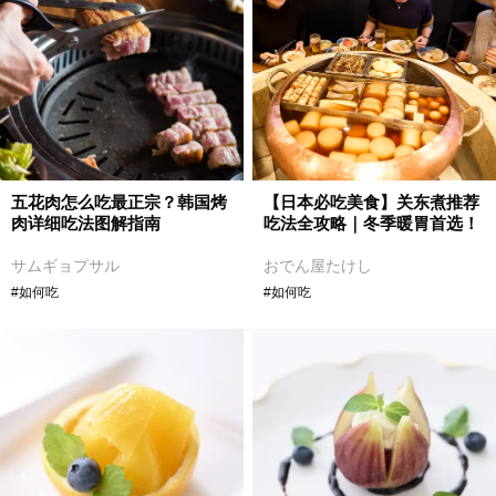
五花肉怎么吃最正宗？韩国烤
【日本必吃美食】关东煮推荐
肉详细吃法图解指南
吃法全攻略｜冬季暖胃首选！
サムギョプサル
おでん屋たけし
#如何吃
#如何吃