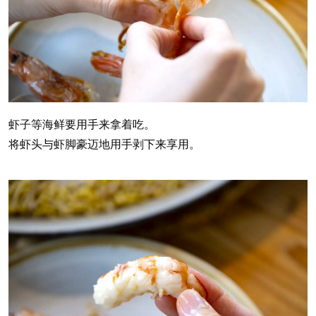
虾子等海鲜要用手来拿着吃。
将虾头与虾脚豪迈地用手剥下来享用。