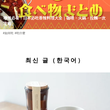
嗜辣必看！日本必吃香辣料理大全｜咖哩・火鍋・拉麵一次
攻略
#如何吃
#吃什麼
최신 글（한국어）