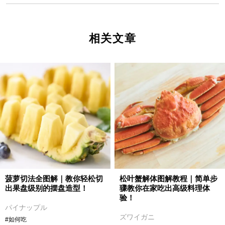
相关文章
菠萝切法全图解｜教你轻松切
松叶蟹解体图解教程｜简单步
出果盘级别的摆盘造型！
骤教你在家吃出高级料理体
验！
パイナップル
ズワイガニ
#如何吃