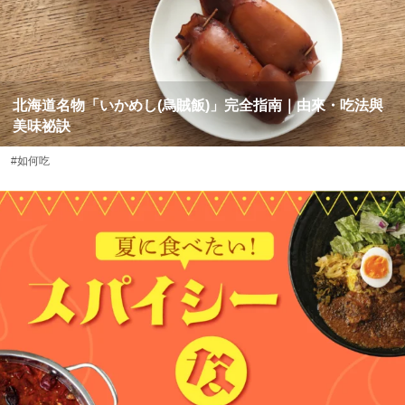
北海道名物「いかめし(烏賊飯)」完全指南｜由來・吃法與
美味祕訣
#如何吃