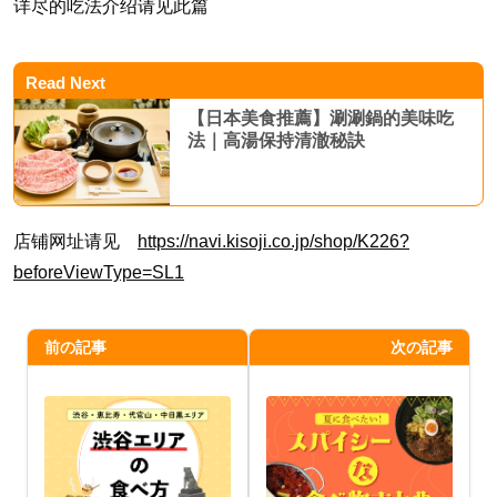
详尽的吃法介绍请见此篇
Read Next
【日本美食推薦】涮涮鍋的美味吃
法｜高湯保持清澈秘訣
店铺网址请见
https://navi.kisoji.co.jp/shop/K226?
beforeViewType=SL1
前の記事
次の記事