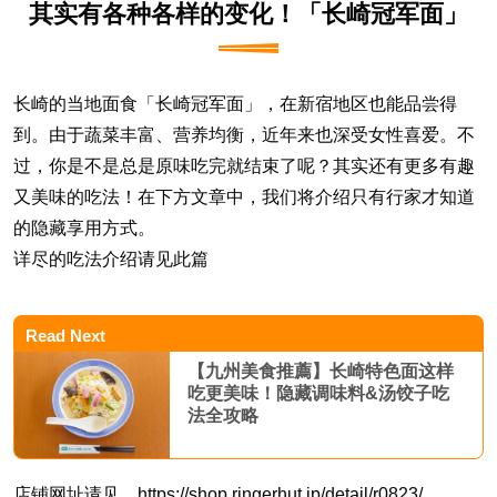
其实有各种各样的变化！「
长崎冠军面
」
长崎的当地面食「
长崎冠军面
」，在新宿地区也能品尝得
到。由于蔬菜丰富、营养均衡，近年来也深受女性喜爱。不
过，你是不是总是原味吃完就结束了呢？其实还有更多有趣
又美味的吃法！在下方文章中，我们将介绍只有行家才知道
的隐藏享用方式。
详尽的吃法介绍请见此篇
Read Next
【九州美食推薦】长崎特色面这样
吃更美味！隐藏调味料&汤饺子吃
法全攻略
店铺网址请见
https://shop.ringerhut.jp/detail/r0823/