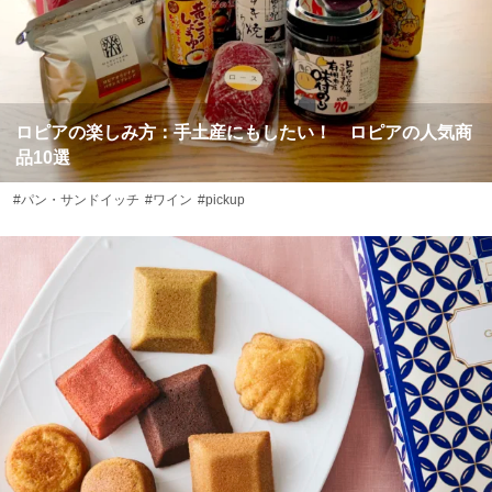
ロピアの楽しみ方：手土産にもしたい！ ロピアの人気商
品10選
#パン・サンドイッチ
#ワイン
#pickup