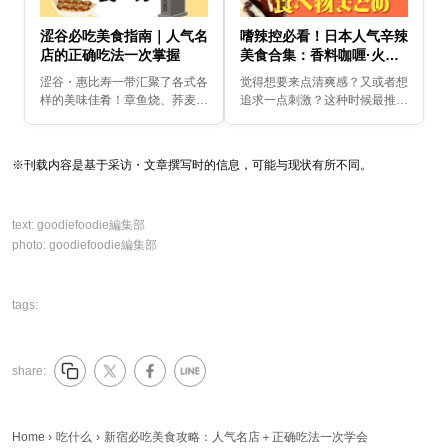
涩谷必吃美食指南｜人气名
嗜辣控必看！日本人气辛辣
店的正确吃法一次掌握
美食合集：香料咖喱·火锅·
麻辣拉面一次吃遍
涩谷・惠比寿一带汇聚了各式各
觉得想要来点清爽感？又或者想
样的美味佳肴！章鱼烧、荞麦
追求一点刺激？这种时候最推荐
面、沾面等，这次特别整理了涩
的就是香辣系美食！本篇特别为
谷地区的推荐美食，一次带你全
你整理了多篇能够尽情享受刺激
面掌握！
风味的美食文章，让你一次满足
※刊载内容是基于采访・文章撰写时的信息，可能与现状有所不同。
对辣味的渴望。
text:
goodiefoodie編集部
photo:
goodiefoodie編集部
tags:
share:
Home
›
吃什么
›
新宿必吃美食攻略：人气名店＋正确吃法一次学会