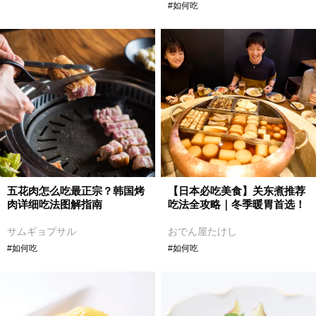
#如何吃
五花肉怎么吃最正宗？韩国烤
【日本必吃美食】关东煮推荐
肉详细吃法图解指南
吃法全攻略｜冬季暖胃首选！
サムギョプサル
おでん屋たけし
#如何吃
#如何吃