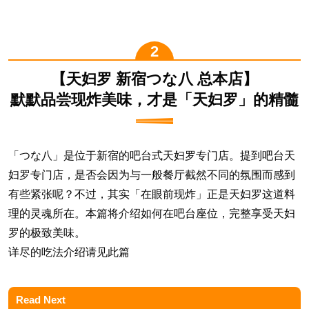
【天妇罗 新宿つな八 总本店】
默默品尝现炸美味，才是「天妇罗」的精髓
「つな八」是位于新宿的吧台式天妇罗专门店。提到吧台天
妇罗专门店，是否会因为与一般餐厅截然不同的氛围而感到
有些紧张呢？不过，其实「在眼前现炸」正是天妇罗这道料
理的灵魂所在。本篇将介绍如何在吧台座位，完整享受天妇
罗的极致美味。
详尽的吃法介绍请见此篇
Read Next