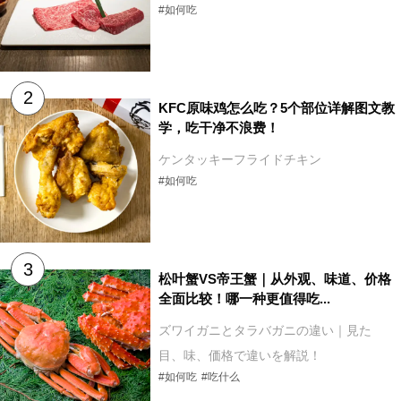
#如何吃
KFC原味鸡怎么吃？5个部位详解图文教
学，吃干净不浪费！
ケンタッキーフライドチキン
#如何吃
松叶蟹VS帝王蟹｜从外观、味道、价格
全面比较！哪一种更值得吃...
ズワイガニとタラバガニの違い｜見た
目、味、価格で違いを解説！
#如何吃
#吃什么