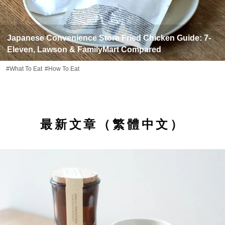
Japanese Convenience Store Fried Chicken Guide: 7-
Eleven, Lawson & FamilyMart Compared
#What To Eat
#How To Eat
最新文章（繁體中文）