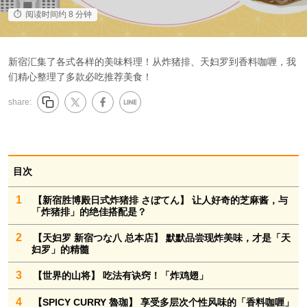
阅读时间约 8 分钟
新宿汇集了各式各样的美味料理！从炸猪排、天妇罗到香料咖喱，我
们精心整理了多款必吃推荐美食！
share:
目次
1
【新宿胜博殿日式炸猪排 さぼてん】 让人好奇的芝麻酱，与
「炸猪排」的绝佳搭配是？
2
【天妇罗 新宿つな八 总本店】 默默品尝现炸美味，才是「天
妇罗」的精髓
3
【世界的山将】 吃法有诀窍！「炸鸡翅」
4
【SPICY CURRY 魯珈】 享受多层次个性风味的「香料咖喱」