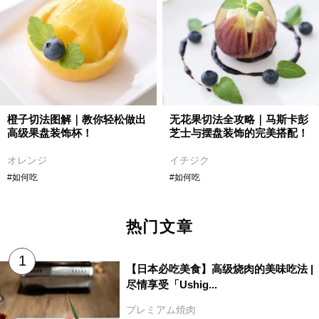
橙子切法图解｜教你轻松做出
无花果切法全攻略｜马斯卡彭
高级果盘装饰杯！
芝士与摆盘装饰的完美搭配！
オレンジ
イチジク
#如何吃
#如何吃
热门文章
【日本必吃美食】高级烧肉的美味吃法 |
尽情享受「Ushig...
プレミアム焼肉