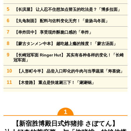
5
【长滨屋】 让人忍不住想加点替玉的吃法是？「博多拉面」
6
【丸龟制面】 配料与佐料变化无穷！「釜扬乌冬面」
7
【串炸田中】 享受现炸酥脆口感的「串炸」
8
【蒙古タンメン中本】 越吃越上瘾的辣度！「蒙古汤面」
9
【长崎冠军面 Ringer Hut】 其实有各种各样的变化！「长崎
冠军面」
10
【人形町今半】 品尝入口即化的牛肉与当季蔬菜「寿喜烧」
11
【木曾路】 重点是快速涮三下！「涮涮锅」
【
新宿胜博殿日式炸猪排
さぼてん】