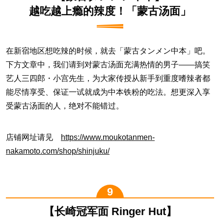
越吃越上瘾的辣度！「蒙古汤面」
在新宿地区想吃辣的时候，就去「蒙古タンメン中本」吧。
下方文章中，我们请到对蒙古汤面充满热情的男子——搞笑
艺人三四郎・小宫先生，为大家传授从新手到重度嗜辣者都
能尽情享受、保证一试就成为中本铁粉的吃法。想更深入享
受蒙古汤面的人，绝对不能错过。
店铺网址请见
https://www.moukotanmen-
nakamoto.com/shop/shinjuku/
【
长崎冠军面 Ringer Hut
】