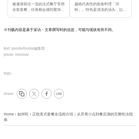
解说
被邀请前往一流的法式餐厅享用
越南代表性的面食料理「河
全套套餐，任谁都会感到紧张
粉」。特色是清淡的汤头，以及
吧？法式套餐可以说是餐厅的门
类似日本「宽面」的米粉生面。
面代表。从开胃酒到餐后咖啡，
在众多越南料理之中，河粉没有
需要花费2〜3小时，细细品味
太强烈的气味，因此「变化口
※刊载内容是基于采访・文章撰写时的信息，可能与现状有所不同。
这段优雅时光。只要掌握...
味」的方法十分多样。这次我...
text:
goodiefoodie編集部
photo:
minimal
tags:
share:
Home
›
如何吃
›
正统意式套餐全流程介绍｜从开胃小点到餐后酒的完整吃法指
南