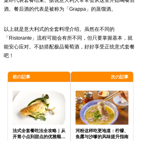
桌即代表套餐结束。据说意大利人常常会从这里开始喝餐后
酒。餐后酒的代表是被称为「Grappa」的蒸馏酒。
以上就是意大利式的全套料理介绍。虽然在不同的
「Ristorante」流程可能会有所不同，但只要掌握基本，就
能安心应对。不妨搭配极品葡萄酒，好好享受正统意式套餐
吧！
前の記事
次の記事
法式全套餐吃法全攻略｜从
河粉这样吃更地道：柠檬、
开胃小点到甜点的优雅顺序
鱼露与沙嗲的风味提升指南