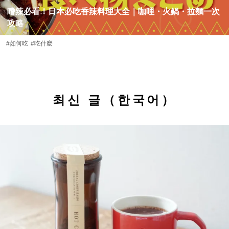
嗜辣必看！日本必吃香辣料理大全｜咖哩・火鍋・拉麵一次
攻略
#如何吃
#吃什麼
최신 글（한국어）