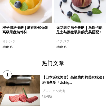
橙子切法图解｜教你轻松做出
无花果切法全攻略｜马斯卡彭
高级果盘装饰杯！
芝士与摆盘装饰的完美搭配！
オレンジ
イチジク
#如何吃
#如何吃
热门文章
【日本必吃美食】高级烧肉的美味吃法 |
尽情享受「Ushig...
プレミアム焼肉
#如何吃