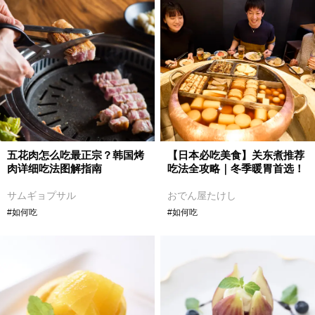
五花肉怎么吃最正宗？韩国烤
【日本必吃美食】关东煮推荐
肉详细吃法图解指南
吃法全攻略｜冬季暖胃首选！
サムギョプサル
おでん屋たけし
#如何吃
#如何吃