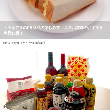
トライアルのPB商品の楽しみ方｜コスパ抜群のおすすめ
商品10選！
#焼肉
#海鮮
#とんかつ
#和菓子