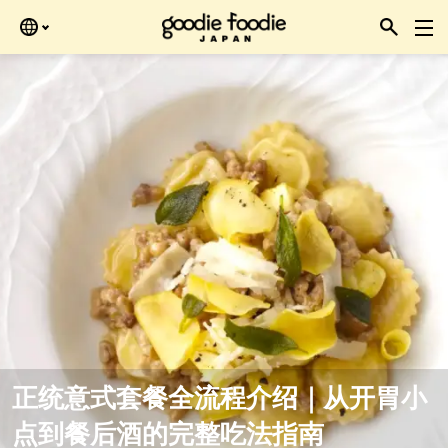
Skip
再查看。
to
the
content
正统意式套餐全流程介绍｜从开胃小
点到餐后酒的完整吃法指南