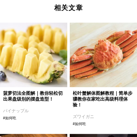
相关文章
菠萝切法全图解｜教你轻松切
松叶蟹解体图解教程｜简单步
出果盘级别的摆盘造型！
骤教你在家吃出高级料理体
验！
パイナップル
ズワイガニ
#如何吃
#如何吃