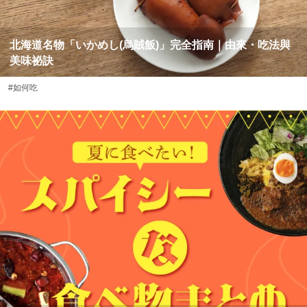
北海道名物「いかめし(烏賊飯)」完全指南｜由來・吃法與
美味祕訣
#如何吃