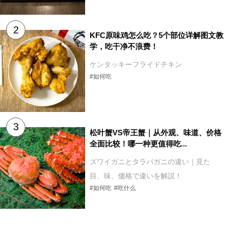
KFC原味鸡怎么吃？5个部位详解图文教
学，吃干净不浪费！
ケンタッキーフライドチキン
#如何吃
松叶蟹VS帝王蟹｜从外观、味道、价格
全面比较！哪一种更值得吃...
ズワイガニとタラバガニの違い｜見た
目、味、価格で違いを解説！
#如何吃
#吃什么