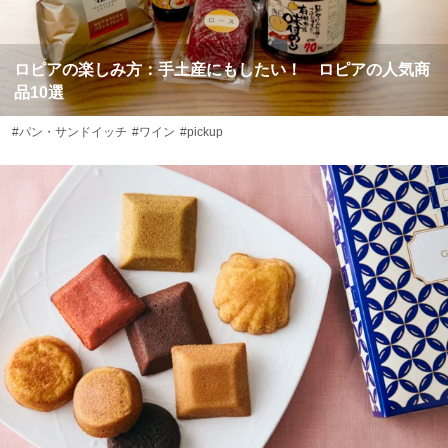
ロピアの楽しみ方：手土産にもしたい！ ロピアの人気商
品10選
#パン・サンドイッチ
#ワイン
#pickup