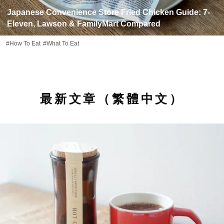
Japanese Convenience Store Fried Chicken Guide: 7-
Eleven, Lawson & FamilyMart Compared
#How To Eat
#What To Eat
最新文章（繁體中文）