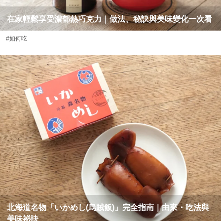
在家輕鬆享受濃郁熱巧克力｜做法、秘訣與美味變化一次看
#如何吃
北海道名物「いかめし(烏賊飯)」完全指南｜由來・吃法與
美味祕訣