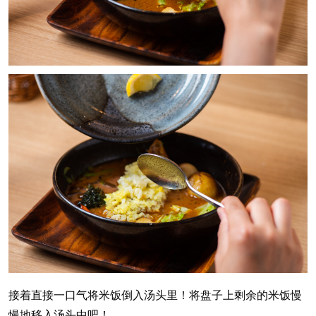
接着直接一口气将米饭倒入汤头里！将盘子上剩余的米饭慢
慢地移入汤头中吧！