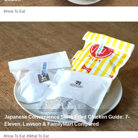
#How To Eat
Japanese Convenience Store Fried Chicken Guide: 7-
Eleven, Lawson & FamilyMart Compared
#How To Eat
#What To Eat