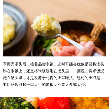
享用完汤头后，接着品尝米饭。这时可能会犹豫是要将汤头
淋在米饭上，还是将米饭浸泡在汤头里……据说，将米饭浸
泡在汤头里，才是发源于札幌的正宗吃法。这时的重点是，
要用汤匙舀起一口大小的米饭，不要太多或太少。