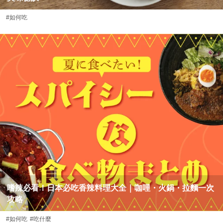
#如何吃
嗜辣必看！日本必吃香辣料理大全｜咖哩・火鍋・拉麵一次
攻略
#如何吃
#吃什麼