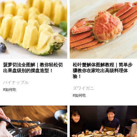
菠萝切法全图解｜教你轻松切
松叶蟹解体图解教程｜简单步
出果盘级别的摆盘造型！
骤教你在家吃出高级料理体
验！
パイナップル
ズワイガニ
#如何吃
#如何吃