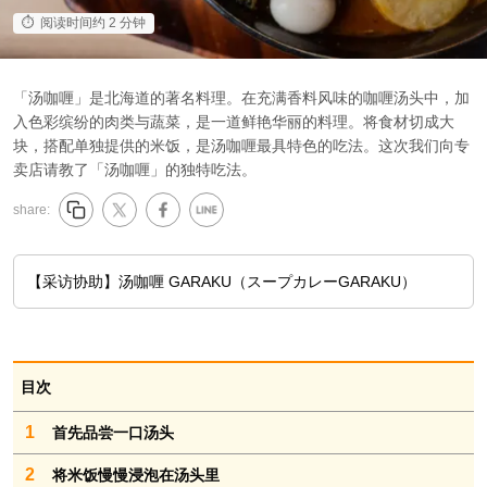
阅读时间约 2 分钟
「汤咖喱」是北海道的著名料理。在充满香料风味的咖喱汤头中，加
入色彩缤纷的肉类与蔬菜，是一道鲜艳华丽的料理。将食材切成大
块，搭配单独提供的米饭，是汤咖喱最具特色的吃法。这次我们向专
卖店请教了「汤咖喱」的独特吃法。
share:
【采访协助】汤咖喱 GARAKU（スープカレーGARAKU）
目次
1
首先品尝一口汤头
2
将米饭慢慢浸泡在汤头里