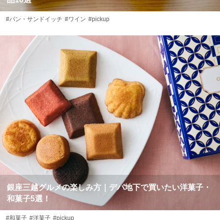
#パン・サンドイッチ
#ワイン
#pickup
銀座三越グルメの楽しみ方｜デパ地下で買いたい洋菓子・
和菓子5選！
#和菓子
#洋菓子
#pickup