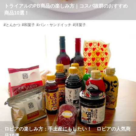
トライアルのPB商品の楽しみ方｜コスパ抜群のおすすめ
商品10選！
#とんかつ
#和菓子
#パン・サンドイッチ
#洋菓子
ロピアの楽しみ方：手土産にもしたい！ ロピアの人気商
品10選