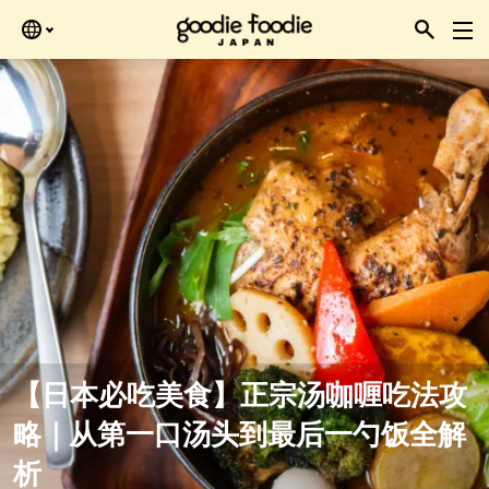
Skip
再查看。
to
the
content
【日本必吃美食】正宗汤咖喱吃法攻
略｜从第一口汤头到最后一勺饭全解
析