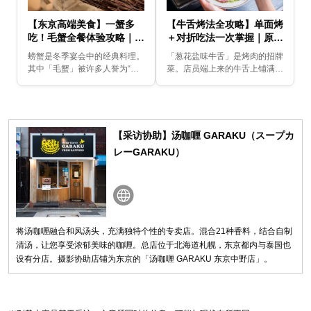
【东京高端美食】一蟹多
【牛舌烤法全攻略】单面烤
吃！毛蟹全餐体验攻略｜从
＋对折吃法一次掌握｜原汁
清洗到蟹味噌炒面一次满足
原味不掉葱的秘诀！
螃蟹是冬季宴会中的经典料理。
「葱花盐味牛舌」是烤肉的招牌
其中「毛蟹」被许多人誉为“最
菜。店员端上来的牛舌上铺满了
好吃的螃蟹”，吃法也多种多
大量葱花……烤制后，葱花开始
样，如「清洗（刺身）」、「水
不断掉落，等到准备开吃时，有
煮蟹」等。由于毛蟹价格较高，
时会发现葱花已经掉得差不多
给人一种高级的印象，也...
了……在这里为您介绍珍...
【采访协助】汤咖喱 GARAKU（スープカ
レーGARAKU）
将汤咖喱融合和风汤头，充满独特个性的专卖店。混合21种香料，结合自制
清汤，让您享受浓郁美味的咖喱。总店位于北海道札幌，东京都内与泰国也
设有分店。摄影协助店铺为东京的「汤咖喱 GARAKU 东京中野店」。