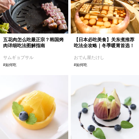
五花肉怎么吃最正宗？韩国烤
【日本必吃美食】关东煮推荐
肉详细吃法图解指南
吃法全攻略｜冬季暖胃首选！
サムギョプサル
おでん屋たけし
#如何吃
#如何吃