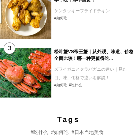
ケンタッキーフライドチキン
#如何吃
松叶蟹VS帝王蟹｜从外观、味道、价格
全面比较！哪一种更值得吃...
ズワイガニとタラバガニの違い｜見た
目、味、価格で違いを解説！
#如何吃
#吃什么
Tags
吃什么
如何吃
日本当地美食