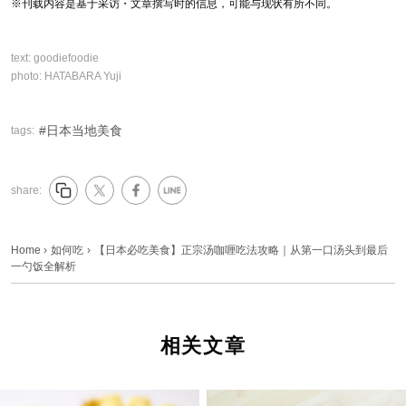
※刊载内容是基于采访・文章撰写时的信息，可能与现状有所不同。
text:
goodiefoodie
photo:
HATABARA Yuji
日本当地美食
tags:
share:
Home
›
如何吃
›
【日本必吃美食】正宗汤咖喱吃法攻略｜从第一口汤头到最后
一勺饭全解析
相关文章