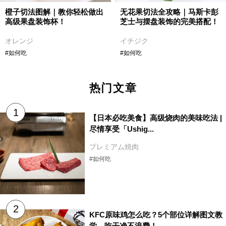
橙子切法图解｜教你轻松做出
无花果切法全攻略｜马斯卡彭
高级果盘装饰杯！
芝士与摆盘装饰的完美搭配！
オレンジ
イチジク
#如何吃
#如何吃
热门文章
【日本必吃美食】高级烧肉的美味吃法 |
尽情享受「Ushig...
プレミアム焼肉
#如何吃
KFC原味鸡怎么吃？5个部位详解图文教
学，吃干净不浪费！