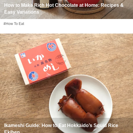
How to Make Rich Hot Chocolate at Home: Recipes &
Easy Variations
#How To Eat
Ikameshi Guide: How to Eat Hokkaido’s Squid Rice
Ekiben