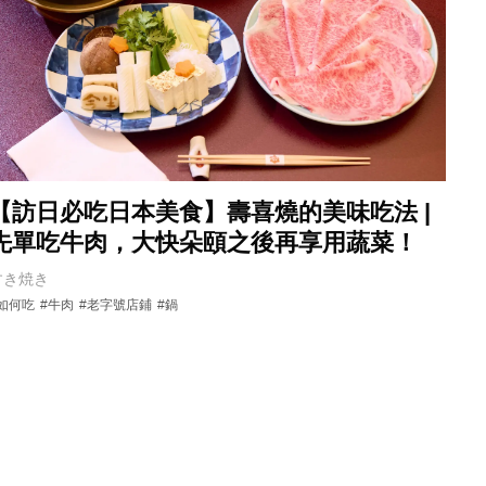
【訪日必吃日本美食】壽喜燒的美味吃法 |
先單吃牛肉，大快朵頤之後再享用蔬菜！
すき焼き
#如何吃
#牛肉
#老字號店鋪
#鍋