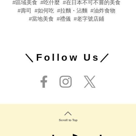
區域美食
吃什麼
在日本不可不嘗的美食
壽司
如何吃
拉麵・沾麵
油炸食物
當地美食
禮儀
老字號店鋪
＼Follow Us／
Scroll to Top