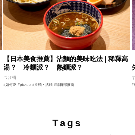
【日本美食推薦】沾麵的美味吃法 | 稀釋高
湯？ 冷麵派？ 熱麵派？
つけ麺
#如何吃
#pickup
#拉麵・沾麵
#編輯部推薦
Tags