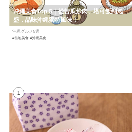
沖繩美食Top 5｜從苦瓜炒肉、塔可飯到泡
盛，品味沖繩獨特風味！
沖縄グルメ5選
#當地美食
#沖繩美食