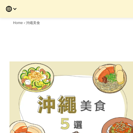
Skip
to
the
content
Home
›
沖繩美食