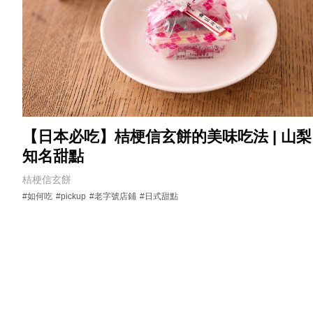
【日本必吃】桔梗信玄餅的美味吃法 | 山梨
知名甜點
桔梗信玄餅
#如何吃
#pickup
#老字號店鋪
#日式甜點