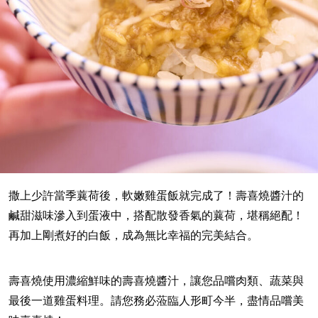
撒上少許當季蘘荷後，軟嫩雞蛋飯就完成了！壽喜燒醬汁的
鹹甜滋味滲入到蛋液中，搭配散發香氣的蘘荷，堪稱絕配！
再加上剛煮好的白飯，成為無比幸福的完美結合。
壽喜燒使用濃縮鮮味的壽喜燒醬汁，讓您品嚐肉類、蔬菜與
最後一道雞蛋料理。請您務必蒞臨人形町今半，盡情品嚐美