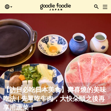
Skip
再查看。
to
the
content
【訪日必吃日本美食】壽喜燒的美味
吃法 | 先單吃牛肉，大快朵頤之後再
享用蔬菜！