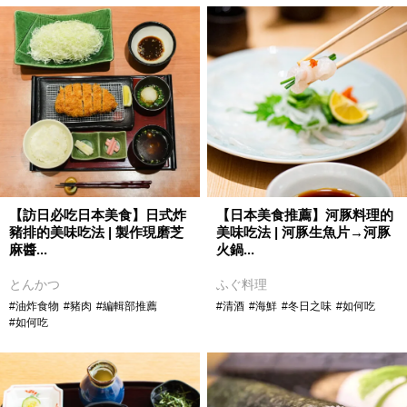
【訪日必吃日本美食】日式炸
【日本美食推薦】河豚料理的
豬排的美味吃法 | 製作現磨芝
美味吃法 | 河豚生魚片→河豚
麻醬...
火鍋...
とんかつ
ふぐ料理
#油炸食物
#豬肉
#編輯部推薦
#清酒
#海鮮
#冬日之味
#如何吃
#如何吃