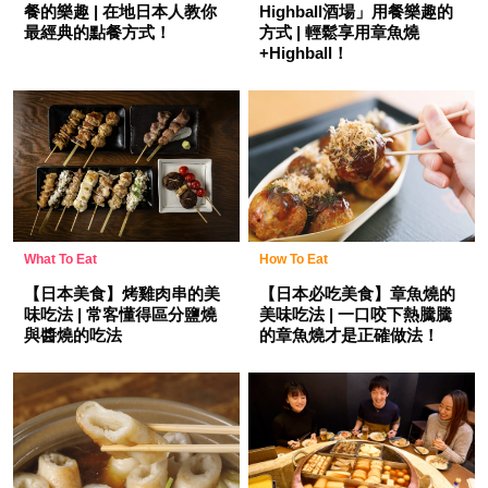
餐的樂趣 | 在地日本人教你
Highball酒場」用餐樂趣的
最經典的點餐方式！
方式 | 輕鬆享用章魚燒
+Highball！
What To Eat
How To Eat
【日本美食】烤雞肉串的美
【日本必吃美食】章魚燒的
味吃法 | 常客懂得區分鹽燒
美味吃法 | 一口咬下熱騰騰
與醬燒的吃法
的章魚燒才是正確做法！