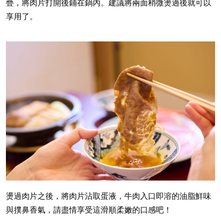
疊，將肉片打開後鋪在鍋內。建議將兩面稍微燙過後就可以
享用了。
燙過肉片之後，將肉片沾取蛋液，牛肉入口即溶的油脂鮮味
與撲鼻香氣，請盡情享受這滑順柔嫩的口感吧！