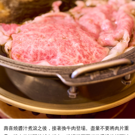
壽喜燒醬汁煮滾之後，接著換牛肉登場。盡量不要將肉片重