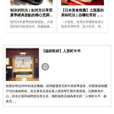
刨冰的吃法 | 如何充分享受
【日本美食推薦】土瓶蒸的
夏季經典甜點的精心烹調味
美味吃法 | 品嚐松茸前，先
道？
用小杯子享用高湯才是真正
提到日本夏季的經典甜點，大家
「土瓶蒸」使用日本傳統食器土
吃法！
想到的可能是刨冰。根據氣象公
瓶來享用料理。放入松茸、海鰻
司的調查，在氣溫超過攝氏30
等食材，為秋季經典料理。雖然
度時，想吃刨冰的人數會超過想
在日常生活中很少有機會可以品
吃冰淇淋的人。在炎熱夏季，光
嚐到，但是如果在聚餐或是接待
是看到就感覺涼爽的清...
宴席上出現的話，應該...
【協助取材】人形町今半
創業於明治28年的老店餐廳。採用嚴選黑毛和牛與當季蔬菜，特製壽喜燒醬
汁勾出食材鮮味，並且會有店員在客人面前幫忙製作壽喜燒。以關東為中
心，於名古屋與福岡皆設有分店。攝影協助店鋪為東京的「人形町今半 銀
座店」。