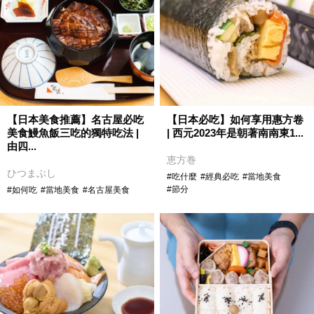
【日本美食推薦】名古屋必吃
【日本必吃】如何享用惠方卷
美食鰻魚飯三吃的獨特吃法 |
| 西元2023年是朝著南南東1...
由四...
恵方巻
ひつまぶし
#吃什麼
#經典必吃
#當地美食
#節分
#如何吃
#當地美食
#名古屋美食