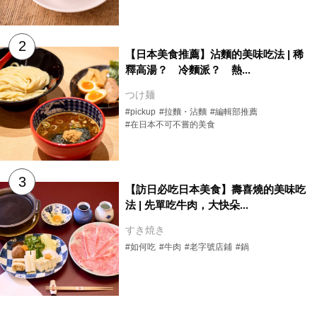
【日本美食推薦】沾麵的美味吃法 | 稀
釋高湯？ 冷麵派？ 熱...
つけ麺
#pickup
#拉麵・沾麵
#編輯部推薦
#在日本不可不嘗的美食
【訪日必吃日本美食】壽喜燒的美味吃
法 | 先單吃牛肉，大快朵...
すき焼き
#如何吃
#牛肉
#老字號店鋪
#鍋