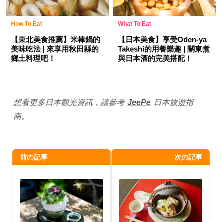
How To Eat
What To Eat
【東北美食推薦】米棒鍋的
【日本美食】享受Oden-ya
美味吃法 | 來享用秋田縣的
Takeshi的用餐樂趣 | 關東煮
鄉土料理吧！
與日本酒的完美搭配！
想看更多日本觀光資訊，請參考
JeePe
日本旅遊指
南。
前の記事
次の記事