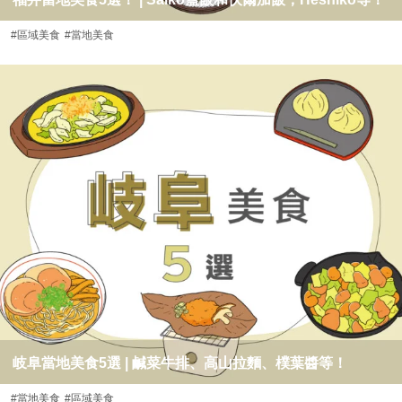
#區域美食
#當地美食
岐阜當地美食5選 | 鹹菜牛排、高山拉麵、樸葉醬等！
#當地美食
#區域美食