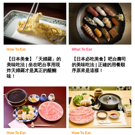
How To Eat
What To Eat
【日本美食】「天婦羅」的
【日本必吃美食】吧台壽司
美味吃法 | 坐在吧台享用現
的美味吃法 | 正確的用餐順
炸天婦羅才是真正的醍醐
序原來是這樣！
味！
How To Eat
How To Eat