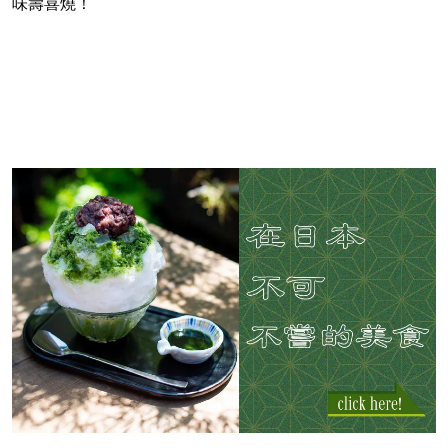
味壽喜燒！