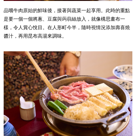
品嚐牛肉原始的鮮味後，接著與蔬菜一起享用。此時的重點
是要一個一個將蔥、豆腐與蒟蒻絲放入，就像構思畫布一
樣，令人賞心悅目。在人形町今半，隨時視情況添加壽喜燒
醬汁，再用昆布高湯來調味。