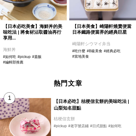
【日本必吃美食】海鮮丼的美
【日本美食】崎陽軒燒賣便當
味吃法 | 將食材沾取醬油再行
日本鐵路便當界的經典巨星
享用...
崎陽軒シウマイ弁当
海鮮丼
#吃什麼
#B級美食
#經典必吃
#當地美食
#如何吃
#pickup
#蓋飯
#編輯部推薦
熱門文章
【日本必吃】桔梗信玄餅的美味吃法 |
山梨知名甜點
桔梗信玄餅
#pickup
#老字號店鋪
#日式甜點
#如何吃