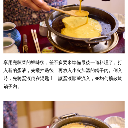
享用完蔬菜的鮮味後，差不多要來準備最後一道料理了。打
入新的蛋液，先攪拌過後，再放入小火加溫的鍋子內。倒入
時，先將蛋液倒在湯匙上，讓蛋液順著流入，並均勻擴散於
鍋子內。