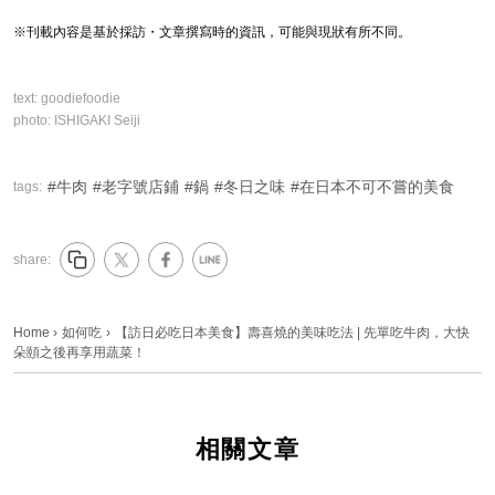
※刊載內容是基於採訪・文章撰寫時的資訊，可能與現狀有所不同。
text:
goodiefoodie
photo:
ISHIGAKI Seiji
牛肉
老字號店鋪
鍋
冬日之味
在日本不可不嘗的美食
tags:
share:
Home
›
如何吃
›
【訪日必吃日本美食】壽喜燒的美味吃法 | 先單吃牛肉，大快
朵頤之後再享用蔬菜！
相關文章