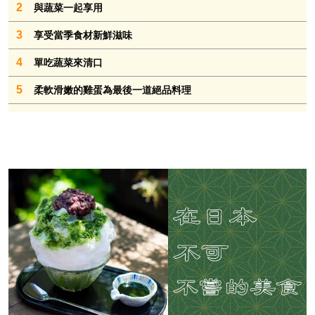
2
與蔬菜一起享用
3
享受當季食材新鮮滋味
4
單吃蔬菜來清口
5
柔軟滑嫩的雞蛋為最後一道絕品料理