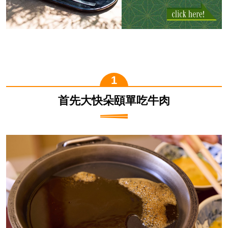
首先大快朵頤單吃牛肉