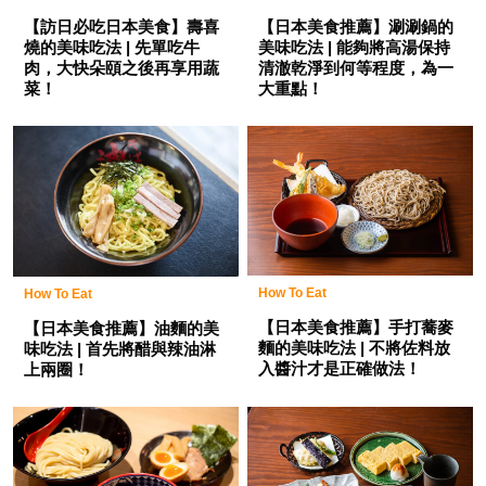
【訪日必吃日本美食】壽喜
【日本美食推薦】涮涮鍋的
燒的美味吃法 | 先單吃牛
美味吃法 | 能夠將高湯保持
肉，大快朵頤之後再享用蔬
清澈乾淨到何等程度，為一
菜！
大重點！
How To Eat
How To Eat
【日本美食推薦】手打蕎麥
【日本美食推薦】油麵的美
麵的美味吃法 | 不將佐料放
味吃法 | 首先將醋與辣油淋
入醬汁才是正確做法！
上兩圈！