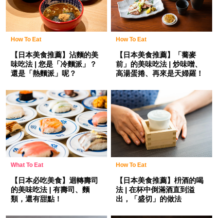
How To Eat
How To Eat
【日本美食推薦】「蕎麥
【日本美食推薦】沾麵的美
前」的美味吃法 | 炒味噌、
味吃法 | 您是「冷麵派」？
高湯蛋捲、再來是天婦羅！
還是「熱麵派」呢？
What To Eat
How To Eat
【日本必吃美食】迴轉壽司
【日本美食推薦】枡酒的喝
的美味吃法 | 有壽司、麵
法 | 在杯中倒滿酒直到溢
類，還有甜點！
出，「盛切」的做法