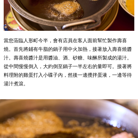
當您蒞臨人形町今半，會有店員在客人面前幫忙製作壽喜
燒。首先將鋪有牛脂的鍋子用中火加熱，接著放入壽喜燒醬
汁。壽喜燒醬汁是用醬油、酒、砂糖、味醂所製成的湯汁。
從中間慢慢倒入，大約倒至鍋子一半左右的量即可。接著將
料理附的雞蛋打入小碟子內，然後一邊攪拌蛋液，一邊等待
湯汁煮滾。