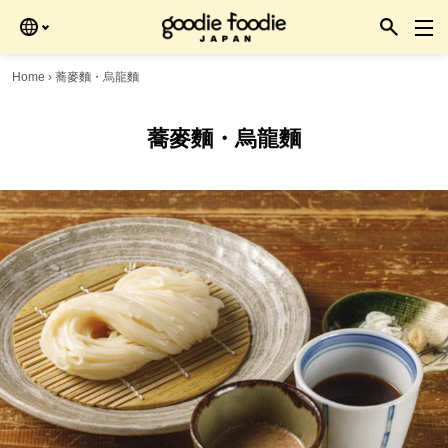
Skip
to
the
content
Home
›
蕎麥麵・烏龍麵
蕎麥麵・烏龍麵