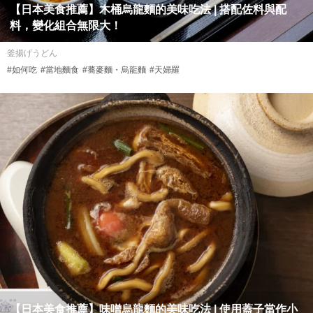
【日本美食推薦】木桶烏龍麵的美味吃法 | 搭配佐料與配
料，變化組合無限大！
釜揚げうどん
#如何吃
#當地麵食
#蕎麥麵・烏龍麵
#天婦羅
【日本美食推薦】味噌烏龍麵的美味吃法 | 使用蓋子當作小