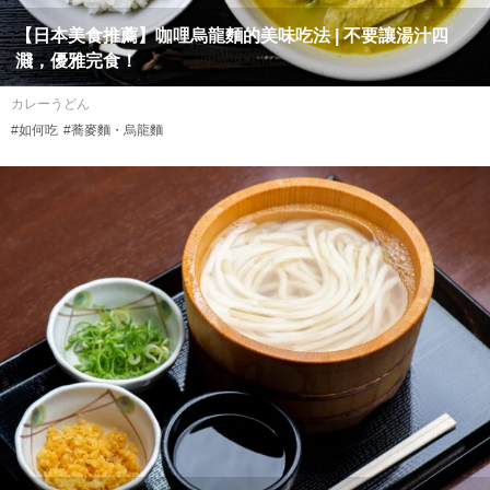
【日本美食推薦】咖哩烏龍麵的美味吃法 | 不要讓湯汁四
濺，優雅完食！
カレーうどん
#如何吃
#蕎麥麵・烏龍麵