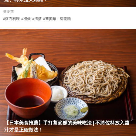
蕎麦前
#懷石料理
#禮儀
#清酒
#蕎麥麵・烏龍麵
【日本美食推薦】手打蕎麥麵的美味吃法 | 不將佐料放入醬
汁才是正確做法！