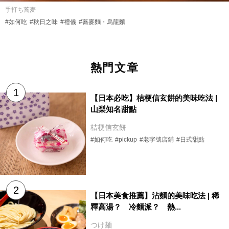
手打ち蕎麦
#如何吃
#秋日之味
#禮儀
#蕎麥麵・烏龍麵
熱門文章
【日本必吃】桔梗信玄餅的美味吃法 |
山梨知名甜點
桔梗信玄餅
#如何吃
#pickup
#老字號店鋪
#日式甜點
【日本美食推薦】沾麵的美味吃法 | 稀
釋高湯？ 冷麵派？ 熱...
つけ麺