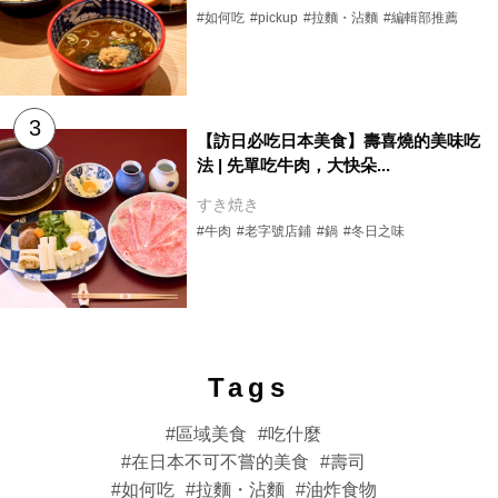
#如何吃
#pickup
#拉麵・沾麵
#編輯部推薦
【訪日必吃日本美食】壽喜燒的美味吃
法 | 先單吃牛肉，大快朵...
すき焼き
#牛肉
#老字號店鋪
#鍋
#冬日之味
Tags
區域美食
吃什麼
在日本不可不嘗的美食
壽司
如何吃
拉麵・沾麵
油炸食物