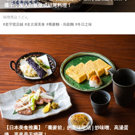
碟子，加入白飯做成結尾料理！
味噌煮込うどん
#老字號店鋪
#名古屋美食
#蕎麥麵・烏龍麵
#冬日之味
【日本美食推薦】「蕎麥前」的美味吃法 | 炒味噌、高湯蛋
捲、再來是天婦羅！