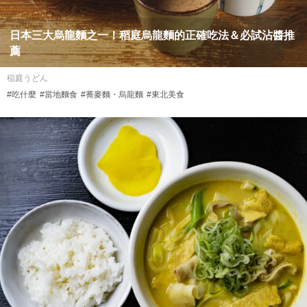
日本三大烏龍麵之一！稻庭烏龍麵的正確吃法＆必試沾醬推
薦
稲庭うどん
#吃什麼
#當地麵食
#蕎麥麵・烏龍麵
#東北美食