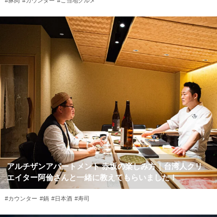
#豚肉
#カウンター
#ご当地グルメ
アルチザンアパートメント 赤坂の楽しみ方｜台湾人クリ
エイター阿倫さんと一緒に教えてもらいました！
#カウンター
#鍋
#日本酒
#寿司