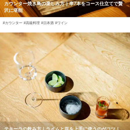
カウンター焼き鳥の楽しみ方｜串7本をコース仕立てで贅
沢に堪能
#カウンター
#高級料理
#日本酒
#ワイン
テキーラの飲み方｜ライムと塩を上手に使うのがコツ！