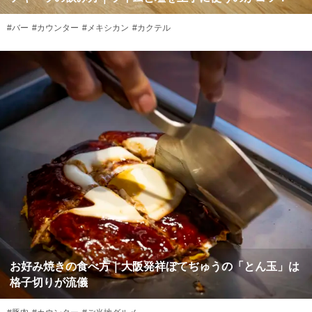
#バー
#カウンター
#メキシカン
#カクテル
お好み焼きの食べ方｜大阪発祥ぼてぢゅうの「とん玉」は
格子切りが流儀