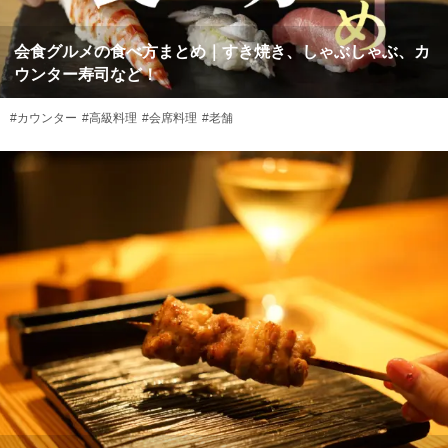
会食グルメの食べ方まとめ｜すき焼き、しゃぶしゃぶ、カ
ウンター寿司など！
#カウンター
#高級料理
#会席料理
#老舗