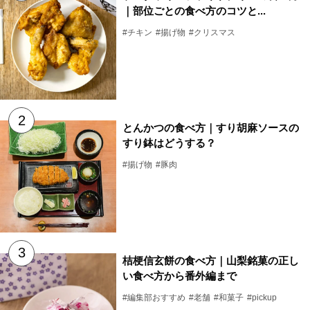
｜部位ごとの食べ方のコツと...
#チキン
#揚げ物
#クリスマス
とんかつの食べ方｜すり胡麻ソースの
すり鉢はどうする？
#揚げ物
#豚肉
桔梗信玄餅の食べ方｜山梨銘菓の正し
い食べ方から番外編まで
#編集部おすすめ
#老舗
#和菓子
#pickup