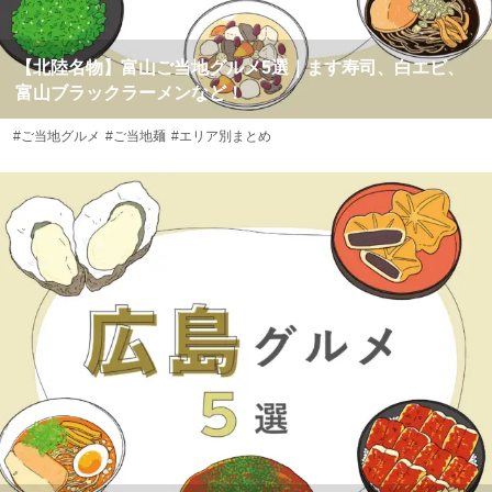
【北陸名物】富山ご当地グルメ5選｜ます寿司、白エビ、
富山ブラックラーメンなど！
#ご当地グルメ
#ご当地麺
#エリア別まとめ