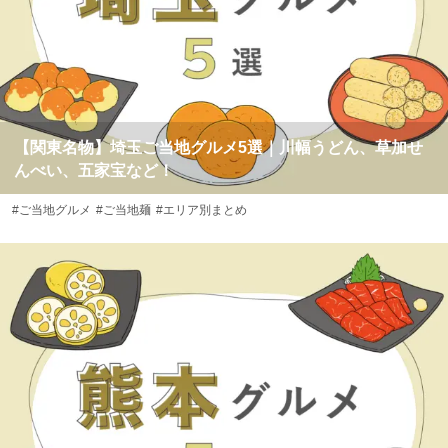
【関東名物】埼玉ご当地グルメ5選｜川幅うどん、草加せ
んべい、五家宝など！
#ご当地グルメ
#ご当地麺
#エリア別まとめ