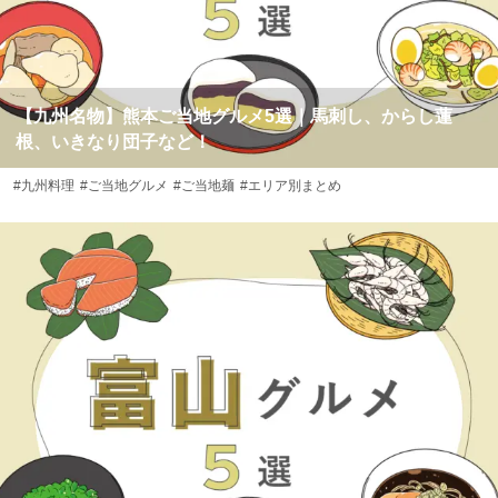
【九州名物】熊本ご当地グルメ5選｜馬刺し、からし蓮
根、いきなり団子など！
#九州料理
#ご当地グルメ
#ご当地麺
#エリア別まとめ