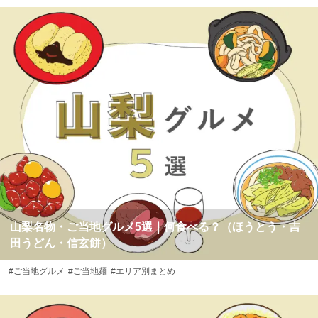
山梨名物・ご当地グルメ5選｜何食べる？（ほうとう・吉
田うどん・信玄餅）
#ご当地グルメ
#ご当地麺
#エリア別まとめ