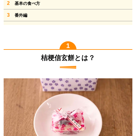
2
基本の食べ方
3
番外編
桔梗信玄餅とは？