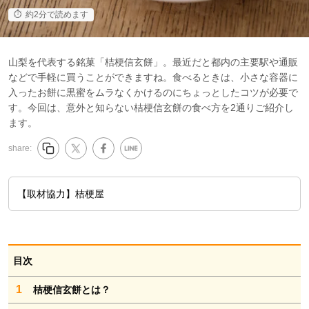
約2分で読めます
山梨を代表する銘菓「桔梗信玄餅」。最近だと都内の主要駅や通販
などで手軽に買うことができますね。食べるときは、小さな容器に
入ったお餅に黒蜜をムラなくかけるのにちょっとしたコツが必要で
す。今回は、意外と知らない桔梗信玄餅の食べ方を2通りご紹介し
ます。
share:
【取材協力】桔梗屋
目次
1
桔梗信玄餅とは？