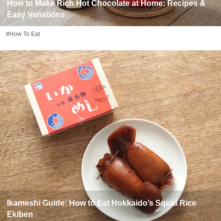
How to Make Rich Hot Chocolate at Home: Recipes &
Easy Variations
#How To Eat
Ikameshi Guide: How to Eat Hokkaido’s Squid Rice
Ekiben