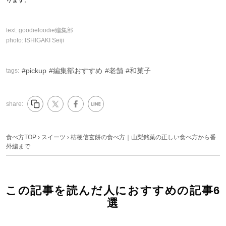
ります。
text:
goodiefoodie編集部
photo:
ISHIGAKI Seiji
pickup
編集部おすすめ
老舗
和菓子
tags:
share:
食べ方TOP
›
スイーツ
›
桔梗信玄餅の食べ方｜山梨銘菓の正しい食べ方から番
外編まで
この記事を読んだ人におすすめの記事6
選