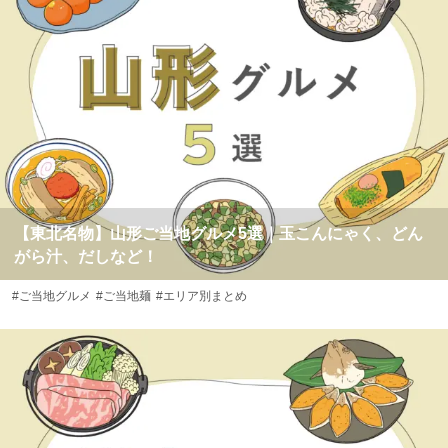
【東北名物】山形ご当地グルメ5選｜玉こんにゃく、どん
がら汁、だしなど！
#ご当地グルメ
#ご当地麺
#エリア別まとめ