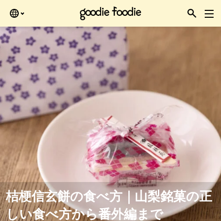
ある時にどうぞ。
桔梗信玄餅の食べ方｜山梨銘菓の正
しい食べ方から番外編まで