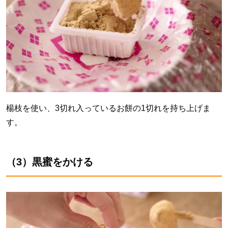
楊枝を使い、
3
切れ入っているお餅の
1
切れを持ち上げま
す。
（3）黒蜜をかける