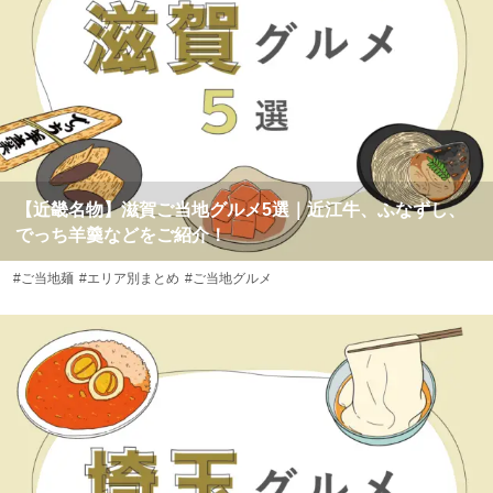
【近畿名物】滋賀ご当地グルメ5選｜近江牛、ふなずし、
でっち羊羹などをご紹介！
#ご当地麺
#エリア別まとめ
#ご当地グルメ