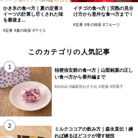
かき氷の食べ方｜夏の定番ス
イチゴの食べ方｜完熟の見分
イーツの計算し尽くされた味
け方から意外な食べ方まで！
を最後ま...
#定番
#冬の味覚
#フルーツ
#定番
#夏の味覚
#アイス
このカテゴリの人気記事
桔梗信玄餅の食べ方｜山梨銘菓の正し
い食べ方から番外編まで
#pickup
#編集部おすすめ
#老舗
#和菓子
ミルクココアの飲み方｜森永直伝！練
れば練るほどコクが増す秘技