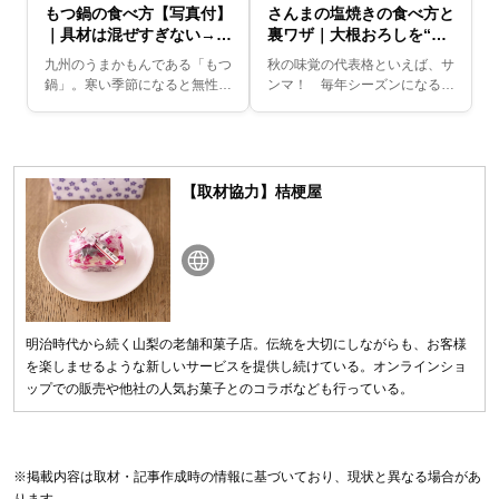
もつ鍋の食べ方【写真付】
さんまの塩焼きの食べ方と
｜具材は混ぜすぎない→〆
裏ワザ｜大根おろしを“サ
はちゃんぽん→玉子雑炊
ンド”【写真で解説】
九州のうまかもんである「もつ
秋の味覚の代表格といえば、サ
鍋」。寒い季節になると無性に
ンマ！ 毎年シーズンになると
恋しくなります。そんな「もつ
居酒屋さんで旬のサンマを味わ
鍋」をお店で注文するときは、
えます。サンマといえば、塩焼
一連の流れを知っておくとより
きが定番ですが、きれいに食べ
おいしく味わえます。...
るのが苦手で、人前で...
【取材協力】桔梗屋
明治時代から続く山梨の老舗和菓子店。伝統を大切にしながらも、お客様
を楽しませるような新しいサービスを提供し続けている。オンラインショ
ップでの販売や他社の人気お菓子とのコラボなども行っている。
※掲載内容は取材・記事作成時の情報に基づいており、現状と異なる場合があ