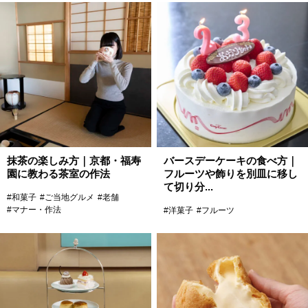
抹茶の楽しみ方｜京都・福寿
バースデーケーキの食べ方｜
園に教わる茶室の作法
フルーツや飾りを別皿に移し
て切り分...
#和菓子
#ご当地グルメ
#老舗
#マナー・作法
#洋菓子
#フルーツ