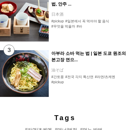
법, 안주 ...
日本酒
#pickup
#일본에서 꼭 먹어야 할 음식
#무엇을 먹을까
#바
아부라 소바 먹는 법 | 일본 도쿄 원조의
본고장 면으...
油そば
#간토풍
#전국 각지 특산면
#라면/츠케멘
#pickup
Tags
라면/츠케멘
매너/범절
먹는 방법