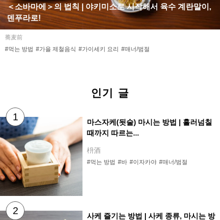
＜소바마에＞의 법칙 | 야키미소로 시작해서 육수 계란말이,
덴푸라로!
蕎麦前
#먹는 방법
#가을 제철음식
#가이세키 요리
#매너/범절
인기 글
마스자케(됫술) 마시는 방법 | 흘러넘칠
때까지 따르는...
枡酒
#먹는 방법
#바
#이자카야
#매너/범절
사케 즐기는 방법 | 사케 종류, 마시는 방