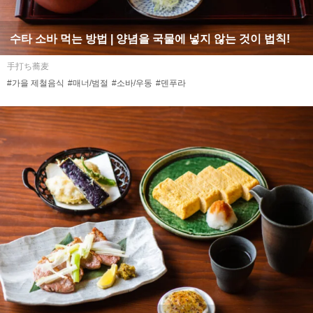
수타 소바 먹는 방법 | 양념을 국물에 넣지 않는 것이 법칙!
手打ち蕎麦
#가을 제철음식
#매너/범절
#소바/우동
#덴푸라