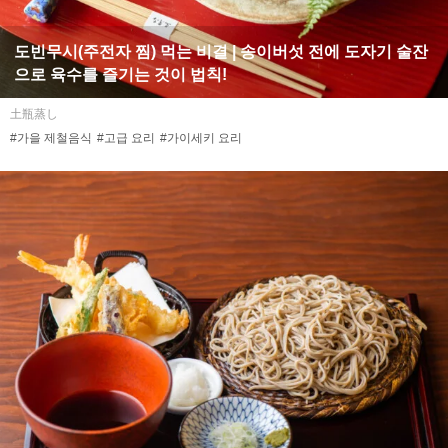
도빈무시(주전자 찜) 먹는 비결 | 송이버섯 전에 도자기 술잔
으로 육수를 즐기는 것이 법칙!
土瓶蒸し
#가을 제철음식
#고급 요리
#가이세키 요리