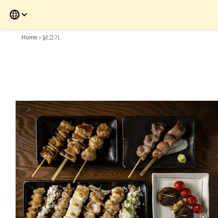
Skip
to
the
content
Home
›
닭고기