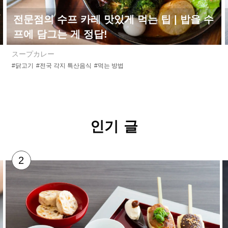
전문점의 수프 카레 맛있게 먹는 팁 | 밥을 수
프에 담그는 게 정답!
スープカレー
#닭고기
#전국 각지 특산음식
#먹는 방법
인기 글