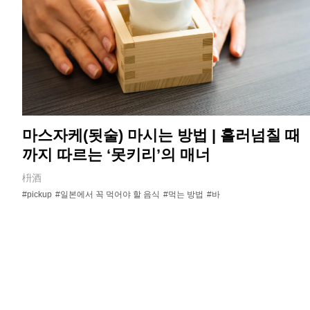
마스자케(됫술) 마시는 방법 | 흘러넘칠 때
까지 따르는 ‘못키리’의 매너
枡酒
#pickup
#일본에서 꼭 먹어야 할 음식
#먹는 방법
#바