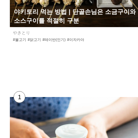
야키토리 먹는 방법 | 단골손님은 소금구이와
소스구이를 적절히 구분
やきとり
#불고기
#닭고기
#테이반(인기)
#이자카야