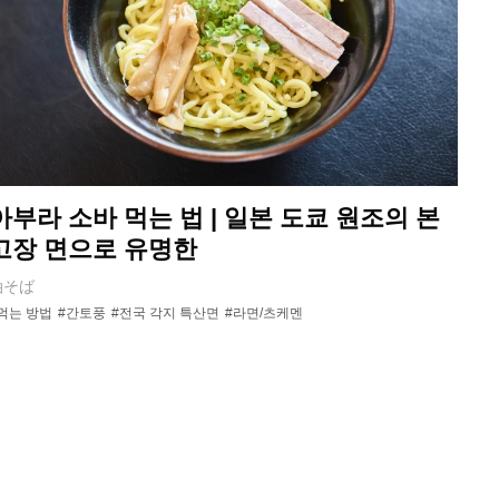
아부라 소바 먹는 법 | 일본 도쿄 원조의 본
고장 면으로 유명한
油そば
먹는 방법
#간토풍
#전국 각지 특산면
#라면/츠케멘