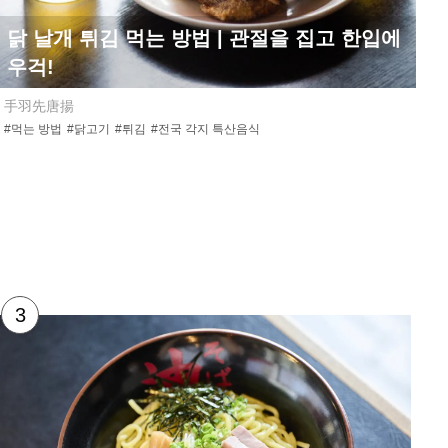
닭 날개 튀김 먹는 방법 | 관절을 집고 한입에
우걱!
手羽先唐揚
#먹는 방법
#닭고기
#튀김
#전국 각지 특산음식