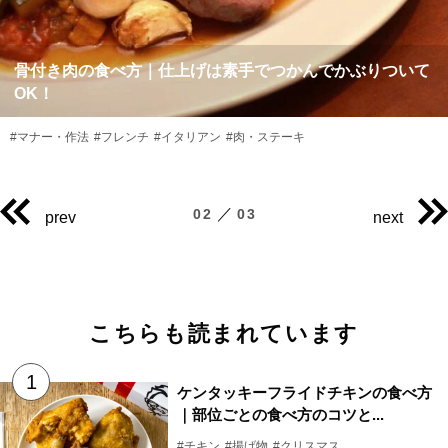
骨付き肉の食べ方｜仕上げは素手でつかんでかぶりついて
OK！
#マナー・作法
#フレンチ
#イタリアン
#肉・ステーキ
／
02
03
prev
next
こちらも読まれています
ケンタッキーフライドチキンの食べ方
｜部位ごとの食べ方のコツと...
#チキン
#揚げ物
#クリスマス