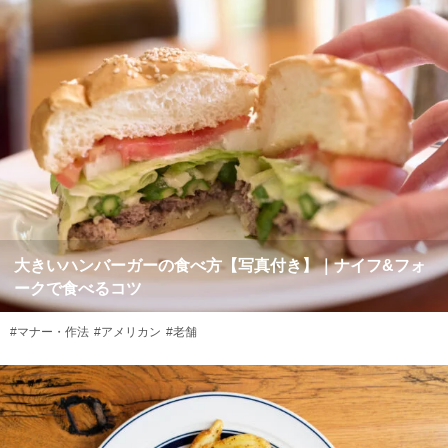
大きいハンバーガーの食べ方【写真付き】｜ナイフ&フォ
ークで食べるコツ
#マナー・作法
#アメリカン
#老舗