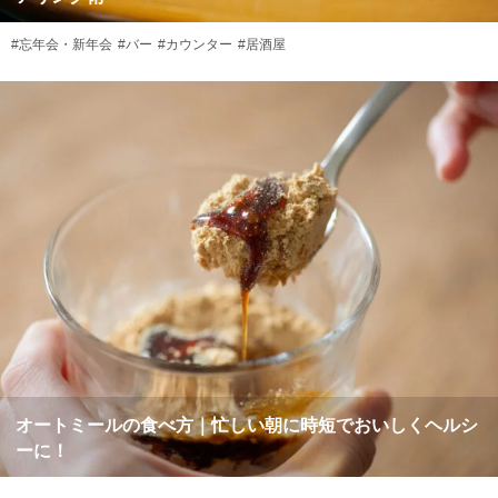
#忘年会・新年会
#バー
#カウンター
#居酒屋
オートミールの食べ方｜忙しい朝に時短でおいしくヘルシ
ーに！