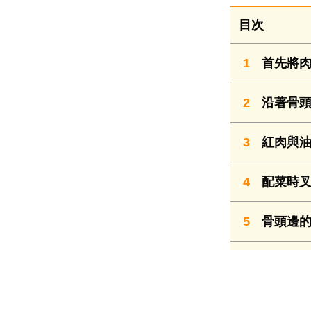
目次
1
首先將肉
2
沿著骨頭
3
紅肉與油
4
配菜時叉
5
骨頭邊的