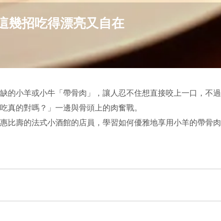
這幾招吃得漂亮又自在
缺的小羊或小牛「帶骨肉」，讓人忍不住想直接咬上一口，不過
吃真的對嗎？」一邊與骨頭上的肉奮戰。
惠比壽的法式小酒館的店員，學習如何優雅地享用小羊的帶骨肉