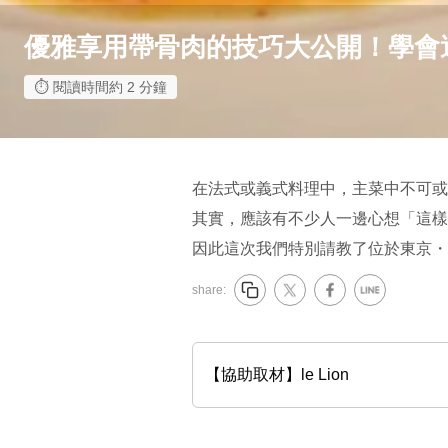
優雅享用帶骨肉的技巧大公開！學會
閱讀時間約 2 分鐘
在法式或義式料理中，主菜中不可或
其實，應該有不少人一邊心想「這樣
因此這次我們特別請教了位於東京・
share:
【協助取材】le Lion