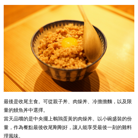
最後是收尾主食。可從親子丼、肉燥丼、冷擔擔麵，以及限
量的鰻魚丼中選擇。
當天品嚐的是中央擺上鵪鶉蛋黃的肉燥丼。以小碗盛裝的份
量，作為餐點最後收尾剛剛好，讓人能享受最後一刻的雞料
理風味。