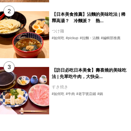
【日本美食推薦】沾麵的美味吃法 | 稀
釋高湯？ 冷麵派？ 熱...
つけ麺
#如何吃
#pickup
#拉麵・沾麵
#編輯部推薦
【訪日必吃日本美食】壽喜燒的美味吃
法 | 先單吃牛肉，大快朵...
すき焼き
#如何吃
#牛肉
#老字號店鋪
#鍋