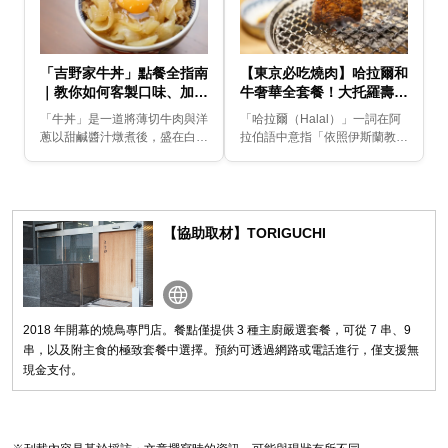
「吉野家牛丼」點餐全指南
【東京必吃燒肉】哈拉爾和
｜教你如何客製口味、加料
牛奢華全套餐！大托羅壽司
吃法與美味秘訣
×黑樺牛×厚切牛舌的極致
「牛丼」是一道將薄切牛肉與洋
「哈拉爾（Halal）」一詞在阿
饗宴
蔥以甜鹹醬汁燉煮後，盛在白飯
拉伯語中意指「依照伊斯蘭教法
上的日本靈魂美食。在遍佈全日
所允許的事物」。在伊斯蘭教國
本的連鎖店之中，最能代表牛丼
家，關於肉類的處理會嚴格遵循
的品牌非「吉野家」莫屬。「好
教義規範，對牛與雞進行細緻且
吃・便宜・快速」的口...
嚴謹的加工管理，...
【協助取材】TORIGUCHI
2018 年開幕的燒鳥專門店。餐點僅提供 3 種主廚嚴選套餐，可從 7 串、9
串，以及附主食的極致套餐中選擇。預約可透過網路或電話進行，僅支援無
現金支付。