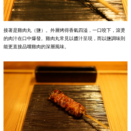
接著是雞肉丸（鹽）。外層烤得香氣四溢，一口咬下，滾燙
的肉汁在口中爆發。雞肉丸常見以醬汁呈現，而以鹽調味則
能更直接品嚐雞肉的深層風味。