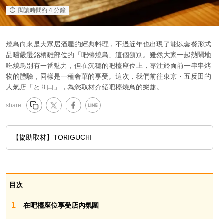
閱讀時間約 4 分鐘
燒鳥向來是大眾居酒屋的經典料理，不過近年也出現了能以套餐形式
品嚐嚴選銘柄雞部位的「吧檯燒鳥」這個類別。雖然大家一起熱鬧地
吃燒鳥別有一番魅力，但在沉穩的吧檯座位上，專注於面前一串串烤
物的體驗，同樣是一種奢華的享受。這次，我們前往東京・五反田的
人氣店「とり口」，為您取材介紹吧檯燒鳥的樂趣。
share:
【協助取材】TORIGUCHI
目次
1
在吧檯座位享受店內氛圍