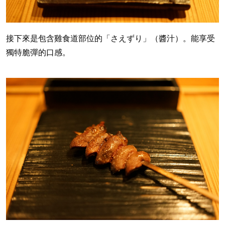
接下來是包含雞食道部位的「さえずり」（醬汁）。能享受
獨特脆彈的口感。