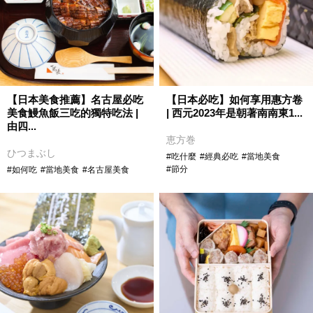
【日本美食推薦】名古屋必吃
【日本必吃】如何享用惠方卷
美食鰻魚飯三吃的獨特吃法 |
| 西元2023年是朝著南南東1...
由四...
恵方巻
ひつまぶし
#吃什麼
#經典必吃
#當地美食
#節分
#如何吃
#當地美食
#名古屋美食