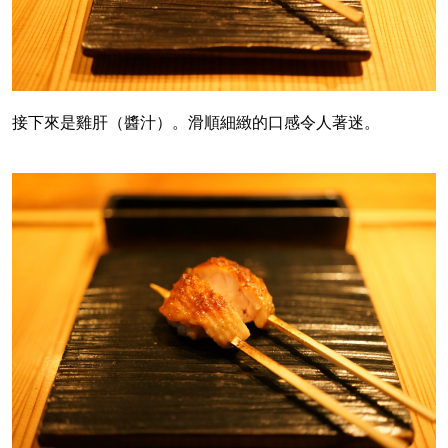
接下來是雞肝（醬汁）。滑順細緻的口感令人著迷。