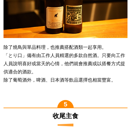
除了燒鳥與單品料理，也推薦搭配酒類一起享用。
「とり口」備有由工作人員精選的多款自然酒。只要向工作
人員說明喜好或當天的心情，他們就會推薦或以搭餐方式提
供適合的酒款。
除了葡萄酒外，啤酒、日本酒等飲品選擇也相當豐富。
收尾主食