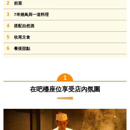
2
前菜
3
7串燒鳥與一道料理
4
搭配自然酒
5
收尾主食
6
餐後甜點
在吧檯座位享受店內氛圍