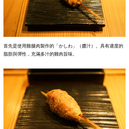
首先是使用雞腿肉製作的「かしわ」（醬汁）。具有適度的
脂肪與彈性，充滿多汁的雞肉旨味。