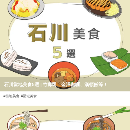
石川當地美食5選 | 竹壽司、金澤咖喱、漢頓飯等！
#當地美食
#區域美食