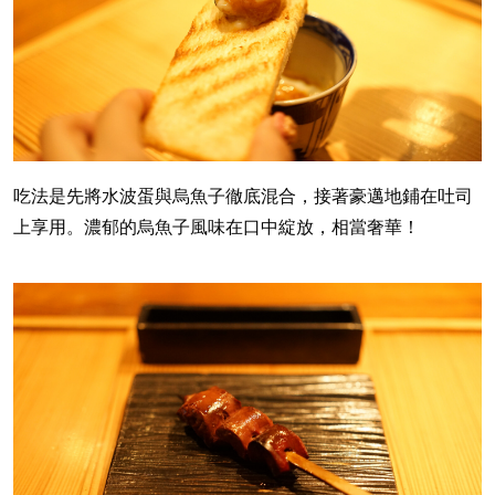
吃法是先將水波蛋與烏魚子徹底混合，接著豪邁地鋪在吐司
上享用。濃郁的烏魚子風味在口中綻放，相當奢華！