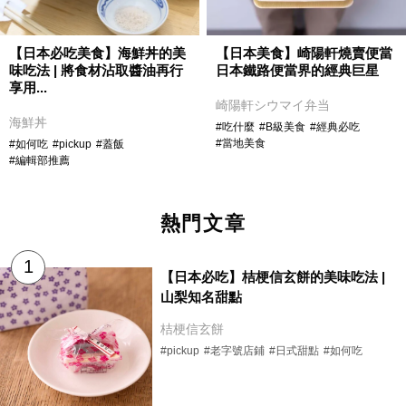
【日本必吃美食】海鮮丼的美
【日本美食】崎陽軒燒賣便當
味吃法 | 將食材沾取醬油再行
日本鐵路便當界的經典巨星
享用...
崎陽軒シウマイ弁当
海鮮丼
#吃什麼
#B級美食
#經典必吃
#當地美食
#如何吃
#pickup
#蓋飯
#編輯部推薦
熱門文章
【日本必吃】桔梗信玄餅的美味吃法 |
山梨知名甜點
桔梗信玄餅
#pickup
#老字號店鋪
#日式甜點
#如何吃