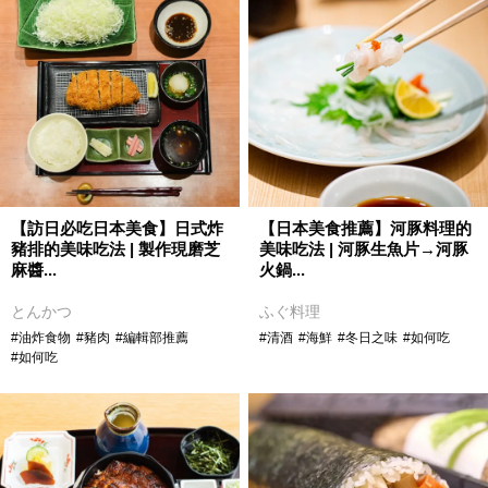
【訪日必吃日本美食】日式炸
【日本美食推薦】河豚料理的
豬排的美味吃法 | 製作現磨芝
美味吃法 | 河豚生魚片→河豚
麻醬...
火鍋...
とんかつ
ふぐ料理
#油炸食物
#豬肉
#編輯部推薦
#清酒
#海鮮
#冬日之味
#如何吃
#如何吃