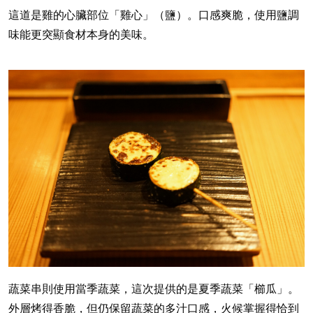
這道是雞的心臟部位「雞心」（鹽）。口感爽脆，使用鹽調
味能更突顯食材本身的美味。
蔬菜串則使用當季蔬菜，這次提供的是夏季蔬菜「櫛瓜」。
外層烤得香脆，但仍保留蔬菜的多汁口感，火候掌握得恰到