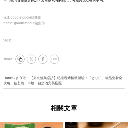
※刊載內容是基於採訪・文章撰寫時的資訊，可能與現狀有所不同。
text:
goodiefoodie編集部
photo:
goodiefoodie編集部
tags:
share:
Home
›
如何吃
›
【東京燒鳥必訪】吧檯現烤極致體驗！「とり口」極品套餐全
攻略｜信玄雞・串燒・自然酒完美搭配
相關文章