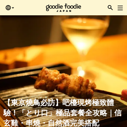
Skip
再查看。
to
the
content
【東京燒鳥必訪】吧檯現烤極致體
驗！「とり口」極品套餐全攻略｜信
玄雞・串燒・自然酒完美搭配