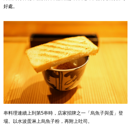
好處。
串料理連續上到第5串時，店家招牌之一「烏魚子與蛋」登
場。以水波蛋淋上烏魚子粉，再附上吐司。