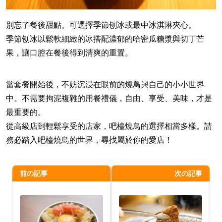
別忘了餐後甜點。可選擇季節刨冰或最中冰淇淋夾心。
季節刨冰以鬆軟細緻的冰搭配濃郁的哈密瓜糖漿與切丁芒
果，讓口腔在餐後得到清爽的重置。
當套餐開始後，不妨沉浸在眼前的燒鳥與自己的小小世界
中。不需要拘泥複雜的用餐禮儀，自由、享受、美味，才是
最重要的。
從高級店到輕鬆享受的店家，吧檯燒鳥的選擇相當多樣。請
務必踏入吧檯燒鳥的世界，尋找屬於你的愛店！
前の記事
次の記事