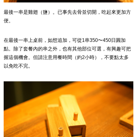
最後一串是雞翅（鹽）。已事先去骨並切開，吃起來更加方
便。
在最後一串上桌前，如想追加，可從
1
串
350
〜
450
日圓加
點。除了套餐內的串之外，也有其他部位可選，有興趣可把
握這個機會。但請注意用餐時間（約
2
小時），不要點太多
以免吃不完。