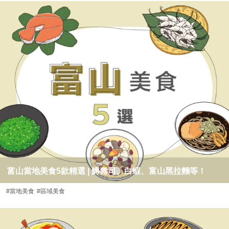
富山當地美食5款精選 | 鱒壽司、白蝦、富山黑拉麵等！
#當地美食
#區域美食