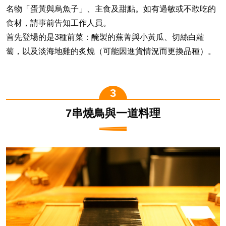
名物「蛋黃與烏魚子」、主食及甜點。如有過敏或不敢吃的
食材，請事前告知工作人員。
首先登場的是3種前菜：醃製的蕪菁與小黃瓜、切絲白蘿
蔔，以及淡海地雞的炙燒（可能因進貨情況而更換品種）。
7串燒鳥與一道料理