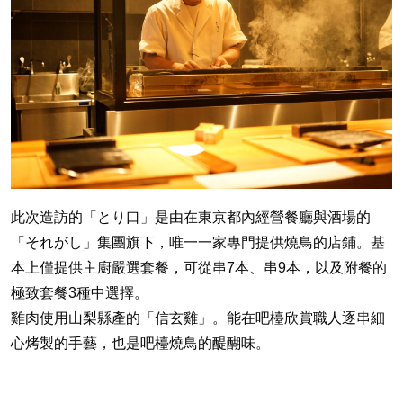
此次造訪的「とり口」是由在東京都內經營餐廳與酒場的
「それがし」集團旗下，唯一一家專門提供燒鳥的店鋪。基
本上僅提供主廚嚴選套餐，可從串7本、串9本，以及附餐的
極致套餐3種中選擇。
雞肉使用山梨縣產的「信玄雞」。能在吧檯欣賞職人逐串細
心烤製的手藝，也是吧檯燒鳥的醍醐味。