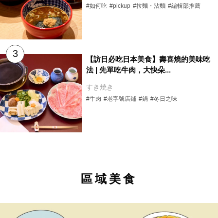
#如何吃
#pickup
#拉麵・沾麵
#編輯部推薦
【訪日必吃日本美食】壽喜燒的美味吃
法 | 先單吃牛肉，大快朵...
すき焼き
#牛肉
#老字號店鋪
#鍋
#冬日之味
區域美食