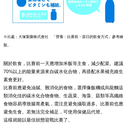
※出處：大塚製藥株式會社 「營養：比賽前・當日的飲食方式」參考繪
製。
關於飲食，比賽前一天應增加米飯等主食，減少配菜。建議
70%以上的能量來源來自碳水化合物，再搭配水果補充維生
素會更好。
比賽前應避免油膩、難消化的食物，選擇像飯糰或烏龍麵這
類消化佳的碳水化合物食物。生蔬菜、海藻、菇類等高纖維
食物容易導致腸胃產氣，需注意避免攝取過多。比賽前也應
避免生食。若無法完全補足，可使用保健品代替。
這樣就能以最佳狀態迎戰比賽了。