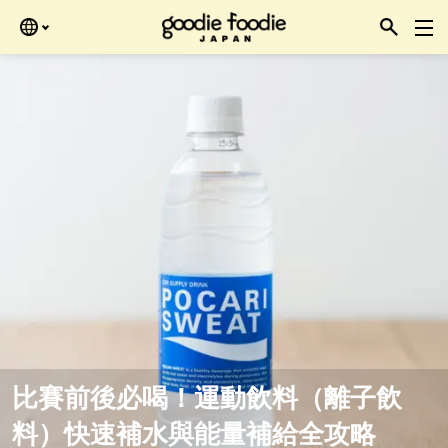
Skip
再查看。
to
the
content
比賽前後必喝！運動飲料（離子飲
料）快速補水與能量補給全攻略