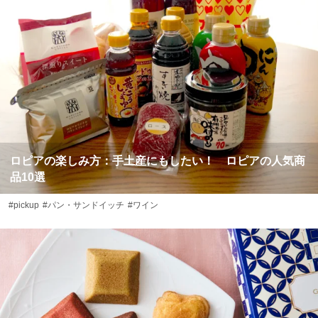
ロピアの楽しみ方：手土産にもしたい！ ロピアの人気商
品10選
#pickup
#パン・サンドイッチ
#ワイン