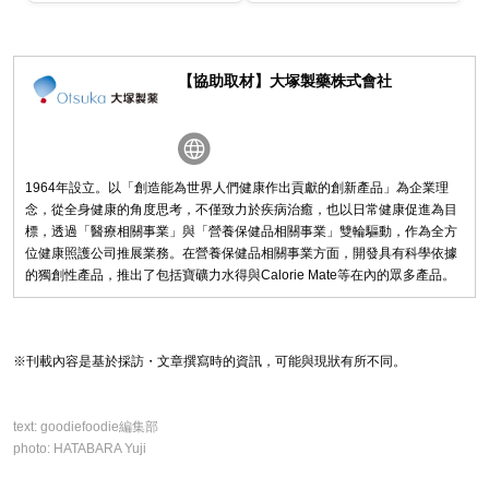
身成各式各樣的料理。這次要介
容易吧？因此這次特地向專門店
紹的是其中最適合忙碌早晨、能
「Farmer’s Chicken」請教，如
快速完成的幾種吃法！
何將...
【協助取材】大塚製藥株式會社
1964年設立。以「創造能為世界人們健康作出貢獻的創新產品」為企業理
念，從全身健康的角度思考，不僅致力於疾病治癒，也以日常健康促進為目
標，透過「醫療相關事業」與「營養保健品相關事業」雙輪驅動，作為全方
位健康照護公司推展業務。在營養保健品相關事業方面，開發具有科學依據
的獨創性產品，推出了包括寶礦力水得與Calorie Mate等在內的眾多產品。
※刊載內容是基於採訪・文章撰寫時的資訊，可能與現狀有所不同。
text:
goodiefoodie編集部
photo:
HATABARA Yuji