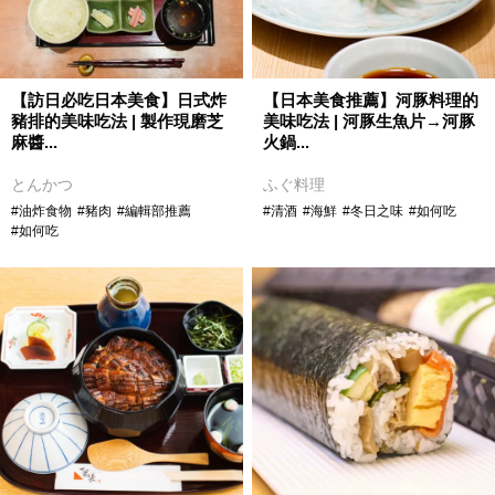
【訪日必吃日本美食】日式炸
【日本美食推薦】河豚料理的
豬排的美味吃法 | 製作現磨芝
美味吃法 | 河豚生魚片→河豚
麻醬...
火鍋...
とんかつ
ふぐ料理
#油炸食物
#豬肉
#編輯部推薦
#清酒
#海鮮
#冬日之味
#如何吃
#如何吃