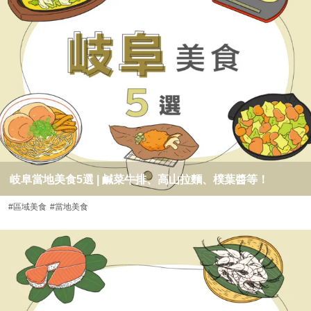
岐阜當地美食5選 | 鹹菜牛排、高山拉麵、樸葉醬等！
#區域美食
#當地美食