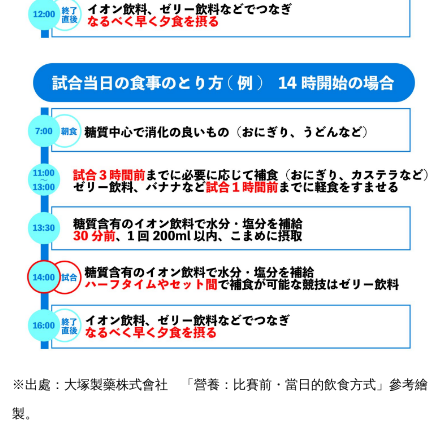
※出處：大塚製藥株式會社 「營養：比賽前・當日的飲食方式」參考繪
製。