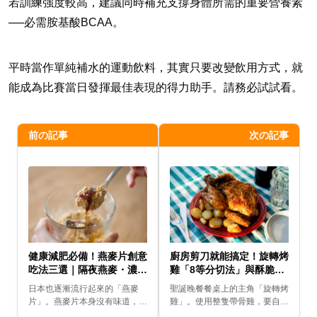
若訓練強度較高，建議同時補充支撐身體所需的重要營養素
──必需胺基酸BCAA。
平時當作單純補水的運動飲料，其實只要改變飲用方式，就
能成為比賽當日發揮最佳表現的得力助手。請務必試試看。
前の記事
次の記事
健康減肥必備！燕麥片創意
廚房剪刀就能搞定！旋轉烤
吃法三選｜隔夜燕麥・濃湯
雞「8等分切法」與酥脆回
燉飯・烤飯糰風
溫全攻略
日本也逐漸流行起來的「燕麥
聖誕晚餐餐桌上的主角「旋轉烤
片」。燕麥片本身沒有味道，因
雞」。使用整隻帶骨雞，要自己
此只要透過不同的調味，就能變
切成方便入口的大小其實相當不