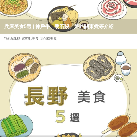
兵庫美食5選 | 神戶牛、明石燒、姬路關東煮等介紹
#關西風格
#當地美食
#區域美食