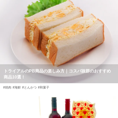
トライアルのPB商品の楽しみ方｜コスパ抜群のおすすめ
商品10選！
#焼肉
#海鮮
#とんかつ
#和菓子