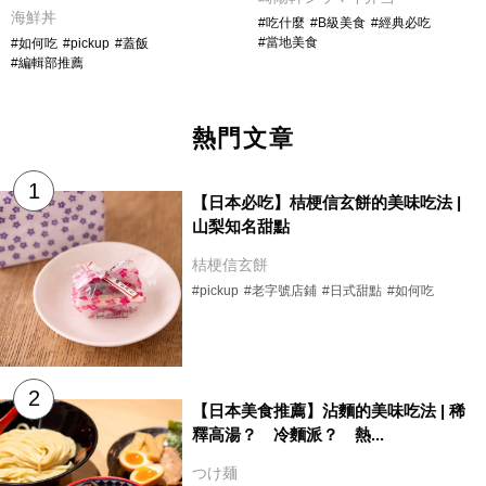
海鮮丼
#吃什麼
#B級美食
#經典必吃
#當地美食
#如何吃
#pickup
#蓋飯
#編輯部推薦
熱門文章
【日本必吃】桔梗信玄餅的美味吃法 |
山梨知名甜點
桔梗信玄餅
#pickup
#老字號店鋪
#日式甜點
#如何吃
【日本美食推薦】沾麵的美味吃法 | 稀
釋高湯？ 冷麵派？ 熱...
つけ麺