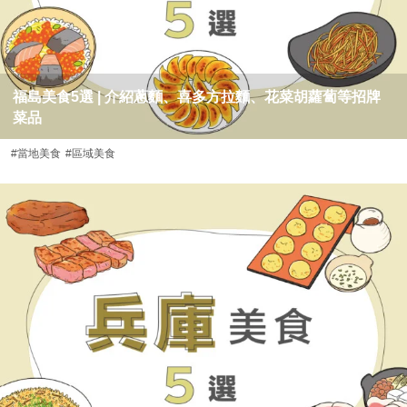
福島美食5選 | 介紹蔥麵、喜多方拉麵、花菜胡蘿蔔等招牌
菜品
#當地美食
#區域美食