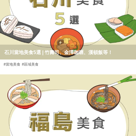
石川當地美食5選 | 竹壽司、金澤咖喱、漢頓飯等！
#當地美食
#區域美食