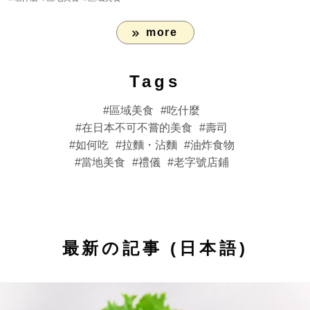
more
Tags
區域美食
吃什麼
在日本不可不嘗的美食
壽司
如何吃
拉麵・沾麵
油炸食物
當地美食
禮儀
老字號店鋪
最新の記事 (日本語)