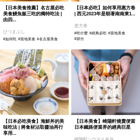
【日本美食推薦】名古屋必吃
【日本必吃】如何享用惠方卷
美食鰻魚飯三吃的獨特吃法 |
| 西元2023年是朝著南南東1...
由四...
恵方巻
ひつまぶし
#吃什麼
#經典必吃
#當地美食
#節分
#如何吃
#當地美食
#名古屋美食
【日本必吃美食】海鮮丼的美
【日本美食】崎陽軒燒賣便當
味吃法 | 將食材沾取醬油再行
日本鐵路便當界的經典巨星
享用...
崎陽軒シウマイ弁当