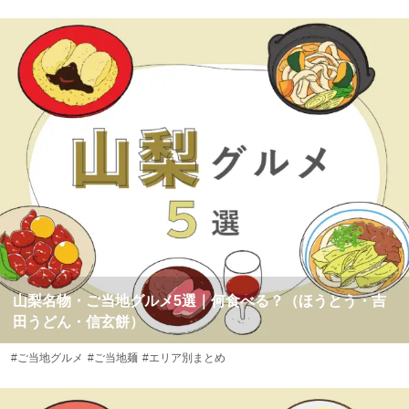
山梨名物・ご当地グルメ5選｜何食べる？（ほうとう・吉
田うどん・信玄餅）
#ご当地グルメ
#ご当地麺
#エリア別まとめ