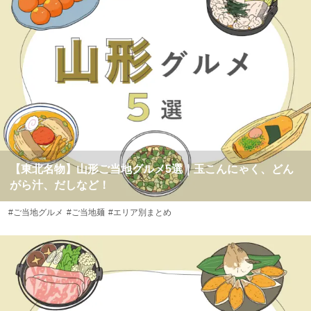
【東北名物】山形ご当地グルメ5選｜玉こんにゃく、どん
がら汁、だしなど！
#ご当地グルメ
#ご当地麺
#エリア別まとめ