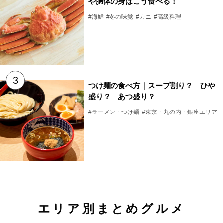
や胴体の身はこう食べる！
#海鮮
#冬の味覚
#カニ
#高級料理
つけ麺の食べ方｜スープ割り？ ひや
盛り？ あつ盛り？
#ラーメン・つけ麺
#東京・丸の内・銀座エリア
エリア別まとめグルメ