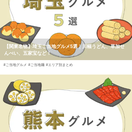
【関東名物】埼玉ご当地グルメ5選｜川幅うどん、草加せ
んべい、五家宝など！
#ご当地グルメ
#ご当地麺
#エリア別まとめ