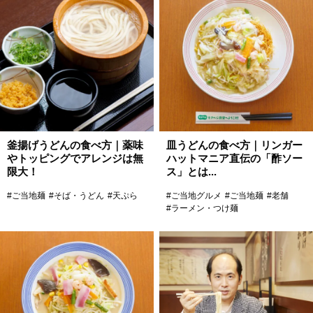
釜揚げうどんの食べ方｜薬味
皿うどんの食べ方｜リンガー
やトッピングでアレンジは無
ハットマニア直伝の「酢ソー
限大！
ス」とは...
#ご当地麺
#そば・うどん
#天ぷら
#ご当地グルメ
#ご当地麺
#老舗
#ラーメン・つけ麺