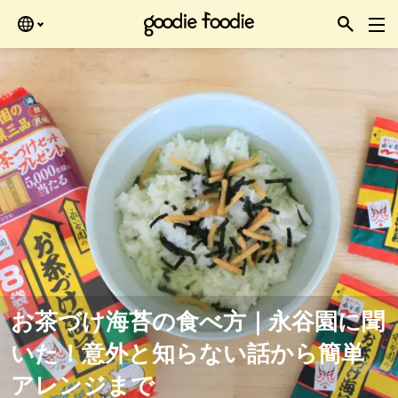
ある時にどうぞ。
お茶づけ海苔の食べ方｜永谷園に聞
いた！意外と知らない話から簡単
アレンジまで