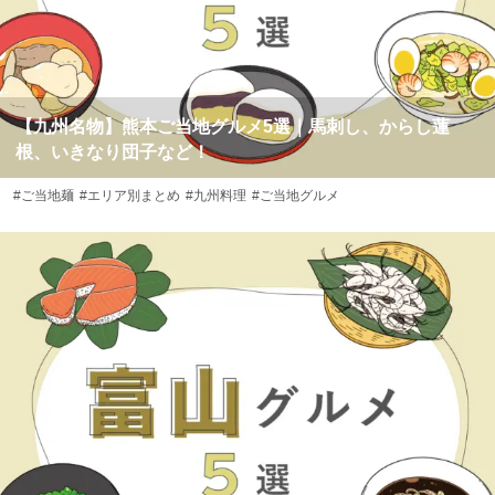
【九州名物】熊本ご当地グルメ5選｜馬刺し、からし蓮
根、いきなり団子など！
#ご当地麺
#エリア別まとめ
#九州料理
#ご当地グルメ