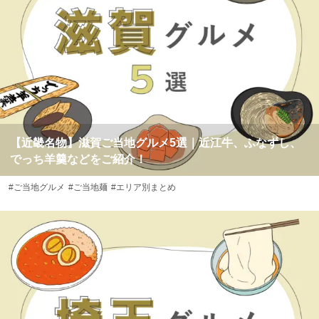
【近畿名物】滋賀ご当地グルメ5選｜近江牛、ふなずし、
でっち羊羹などをご紹介！
#ご当地グルメ
#ご当地麺
#エリア別まとめ