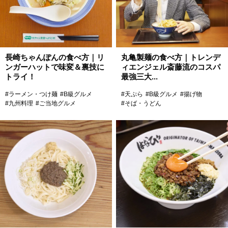
長崎ちゃんぽんの食べ方｜リ
丸亀製麺の食べ方｜トレンデ
ンガーハットで味変＆裏技に
ィエンジェル斎藤流のコスパ
トライ！
最強三大...
#ラーメン・つけ麺
#B級グルメ
#天ぷら
#B級グルメ
#揚げ物
#九州料理
#ご当地グルメ
#そば・うどん