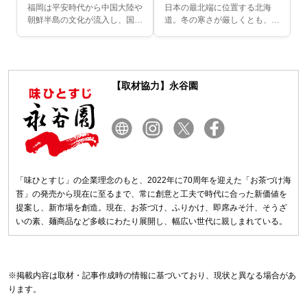
るぐる鶏皮などの名物をご
レーなどの名物をご紹介
福岡は平安時代から中国大陸や
日本の最北端に位置する北海
紹介
朝鮮半島の文化が流入し、国際
道。冬の寒さが厳しくとも、魚
色豊かな都市です。水炊きやか
介類、野菜、乳製品などさまざ
らし明太子も近隣の国々から伝
まな食材に恵まれている地で
わってきたものであり、それら
す。もともとはアイヌ民族が暮
を使った独自の料理が...
らしており、独自の食文化...
【取材協力】永谷園
「味ひとすじ」の企業理念のもと、2022年に70周年を迎えた「お茶づけ海
苔」の発売から現在に至るまで、常に創意と工夫で時代に合った新価値を
提案し、新市場を創造。現在、お茶づけ、ふりかけ、即席みそ汁、そうざ
いの素、麺商品など多岐にわたり展開し、幅広い世代に親しまれている。
※掲載内容は取材・記事作成時の情報に基づいており、現状と異なる場合があ
ります。