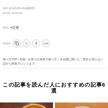
text:
goodiefoodie編集部
photo:
minimal
定番
tags:
share:
食べ方TOP
›
和食
›
お茶づけ海苔の食べ方｜永谷園に聞いた！意外と知らない
話から簡単アレンジまで
この記事を読んだ人におすすめの記事6
選