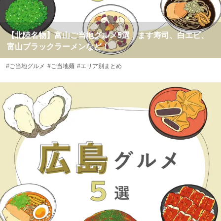
【北陸名物】富山ご当地グルメ5選｜ます寿司、白エビ、
富山ブラックラーメンなど！
#ご当地グルメ
#ご当地麺
#エリア別まとめ