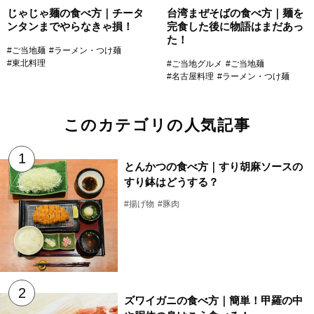
じゃじゃ麺の食べ方｜チータ
台湾まぜそばの食べ方｜麺を
ンタンまでやらなきゃ損！
完食した後に物語はまだあっ
た！
#ご当地麺
#ラーメン・つけ麺
#東北料理
#ご当地グルメ
#ご当地麺
#名古屋料理
#ラーメン・つけ麺
このカテゴリの人気記事
とんかつの食べ方｜すり胡麻ソースの
すり鉢はどうする？
#揚げ物
#豚肉
ズワイガニの食べ方｜簡単！甲羅の中