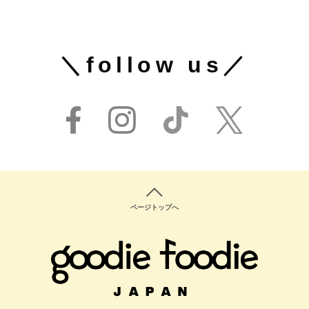
＼follow us／
ページトップへ