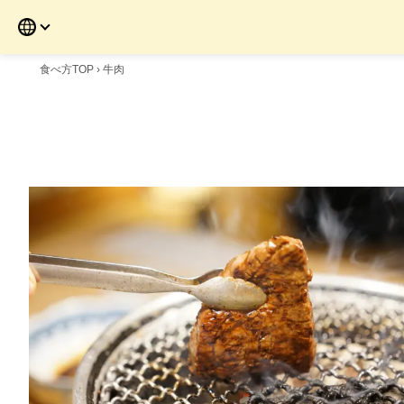
食べ方TOP
›
牛肉