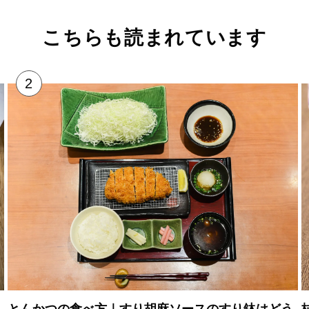
こちらも読まれています