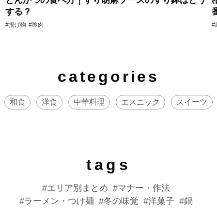
とんかつの食べ方｜すり胡麻ソースのすり鉢はどう
する？
#揚げ物
#豚肉
categories
和食
洋食
中華料理
エスニック
スイーツ
tags
エリア別まとめ
マナー・作法
ラーメン・つけ麺
冬の味覚
洋菓子
鍋