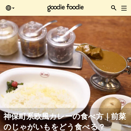
ある時にどうぞ。
神保町系欧風カレーの食べ方｜前菜
のじゃがいもをどう食べる？