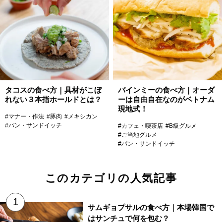
タコスの食べ方｜具材がこぼ
バインミーの食べ方｜オーダ
れない３本指ホールドとは？
ーは自由自在なのがベトナム
現地式！
#マナー・作法
#豚肉
#メキシカン
#パン・サンドイッチ
#カフェ・喫茶店
#B級グルメ
#ご当地グルメ
#パン・サンドイッチ
このカテゴリの人気記事
サムギョプサルの食べ方｜本場韓国で
はサンチュで何を包む？