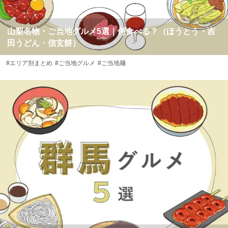
山梨名物・ご当地グルメ5選｜何食べる？（ほうとう・吉
田うどん・信玄餅）
#エリア別まとめ
#ご当地グルメ
#ご当地麺