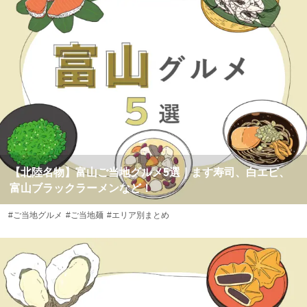
【北陸名物】富山ご当地グルメ5選｜ます寿司、白エビ、
富山ブラックラーメンなど！
#ご当地グルメ
#ご当地麺
#エリア別まとめ