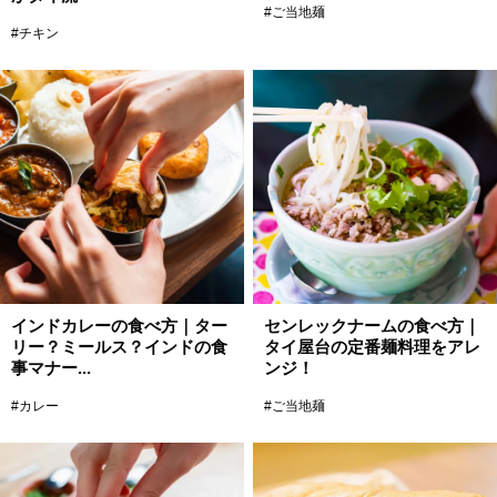
#ご当地麺
#チキン
インドカレーの食べ方｜ター
センレックナームの食べ方｜
リー？ミールス？インドの食
タイ屋台の定番麺料理をアレ
事マナー...
ンジ！
#カレー
#ご当地麺