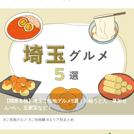
【関東名物】埼玉ご当地グルメ5選｜川幅うどん、草加せ
んべい、五家宝など！
#ご当地グルメ
#ご当地麺
#エリア別まとめ