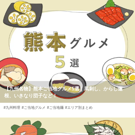
【九州名物】熊本ご当地グルメ5選｜馬刺し、からし蓮
根、いきなり団子など！
#九州料理
#ご当地グルメ
#ご当地麺
#エリア別まとめ