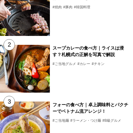
#焼肉
#豚肉
#韓国料理
スープカレーの食べ方｜ライスは浸
す？札幌式の正解を写真で解説
#ご当地グルメ
#カレー
#チキン
フォーの食べ方｜卓上調味料とパクチ
ーでベトナム流アレンジ！
#ご当地麺
#ラーメン・つけ麺
#B級グルメ