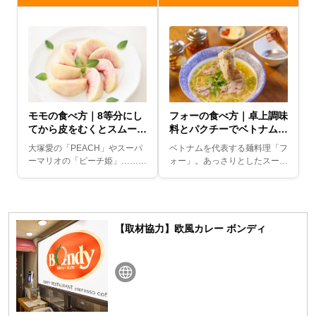
モモの食べ方｜8等分にし
フォーの食べ方｜卓上調味
てから皮をむくとスムー
料とパクチーでベトナム流
ズ！
アレンジ！
大塚愛の「PEACH」やスーパ
ベトナムを代表する麺料理「フ
ーマリオの「ピーチ姫」……。
ォー」。あっさりとしたスープ
モモって想像以上に人の生活に
と、日本のきしめんに似た米粉
溶けこんでいますよね。そんな
を使った生麺が特徴です。ベト
みんなが大好きなモモ、きれい
ナム料理のなかでもあまりクセ
にカッティングでき...
のないフォーは、「味...
【取材協力】欧風カレー ボンディ