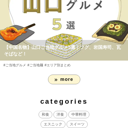
【中国名物】山口ご当地グルメ5選｜フグ、岩国寿司、瓦
そばなど！
#ご当地グルメ
#ご当地麺
#エリア別まとめ
more
categories
和食
洋食
中華料理
エスニック
スイーツ