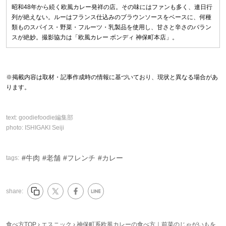
昭和48年から続く欧風カレー発祥の店。その味にはファンも多く、連日行
列が絶えない。ルーはフランス仕込みのブラウンソースをベースに、何種
類ものスパイス・野菜・フルーツ・乳製品を使用し、甘さと辛さのバラン
スが絶妙。撮影協力は「欧風カレー ボンディ 神保町本店」。
※掲載内容は取材・記事作成時の情報に基づいており、現状と異なる場合があ
ります。
text:
goodiefoodie編集部
photo:
ISHIGAKI Seiji
牛肉
老舗
フレンチ
カレー
tags:
share:
食べ方TOP
›
エスニック
›
神保町系欧風カレーの食べ方｜前菜のじゃがいもを