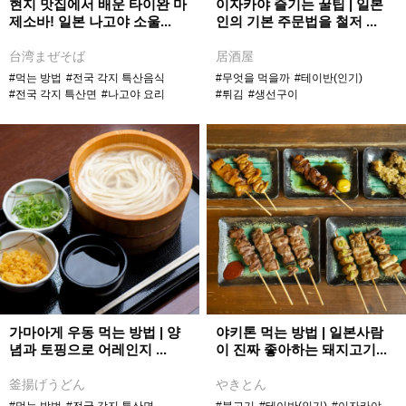
현지 맛집에서 배운 타이완 마
이자카야 즐기는 꿀팁 | 일본
제소바! 일본 나고야 소울...
인의 기본 주문법을 철저 ...
台湾まぜそば
居酒屋
#먹는 방법
#전국 각지 특산음식
#무엇을 먹을까
#테이반(인기)
#전국 각지 특산면
#나고야 요리
#튀김
#생선구이
가마아게 우동 먹는 방법 | 양
야키톤 먹는 방법 | 일본사람
념과 토핑으로 어레인지 ...
이 진짜 좋아하는 돼지고기...
釜揚げうどん
やきとん