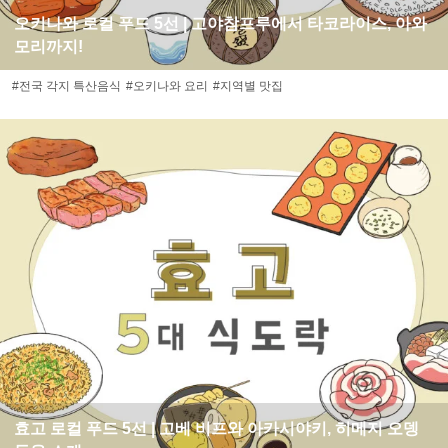
오키나와 로컬 푸드 5선 | 고야참프루에서 타코라이스, 아와
모리까지!
#전국 각지 특산음식
#오키나와 요리
#지역별 맛집
효고 로컬 푸드 5선 | 고베 비프와 아카시야키, 히메지 오뎅