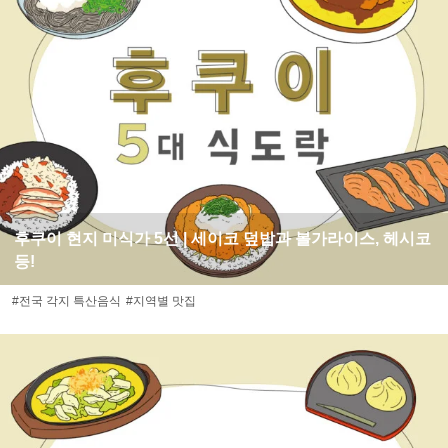
후쿠이 현지 미식가 5선 | 세이코 덮밥과 볼가라이스, 헤시코
등!
#전국 각지 특산음식
#지역별 맛집