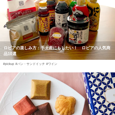
ロピアの楽しみ方：手土産にもしたい！ ロピアの人気商
品10選
#pickup
#パン・サンドイッチ
#ワイン