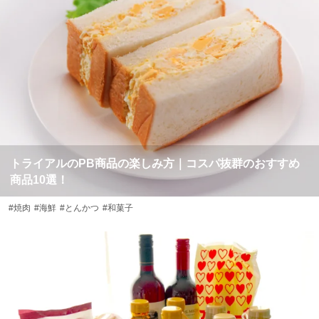
トライアルのPB商品の楽しみ方｜コスパ抜群のおすすめ
商品10選！
#焼肉
#海鮮
#とんかつ
#和菓子