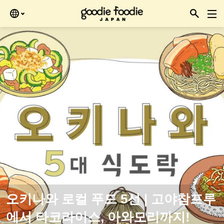
Skip
을 때 확인하세요.
to
the
content
오키나와 로컬 푸드 5선 | 고야참프루
에서 타코라이스, 아와모리까지!