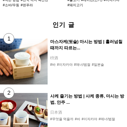
#먹는 방법
#전국 각지 특산면
#불고기
#테이반(인기)
#이자카야
#소바/우동
#덴푸라
#돼지고기
인기 글
마스자케(됫술) 마시는 방법 | 흘러넘칠
때까지 따르는...
枡酒
#바
#이자카야
#매너/범절
#일본술
사케 즐기는 방법 | 사케 종류, 마시는 방
법, 안주 ...
日本酒
#무엇을 먹을까
#바
#이자카야
#매너/범절