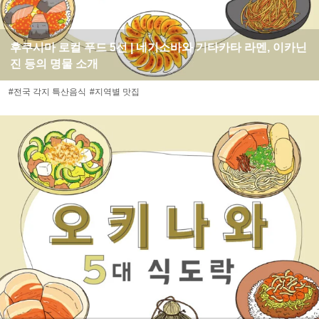
후쿠시마 로컬 푸드 5선 | 네기소바와 기타카타 라멘, 이카닌
진 등의 명물 소개
#전국 각지 특산음식
#지역별 맛집