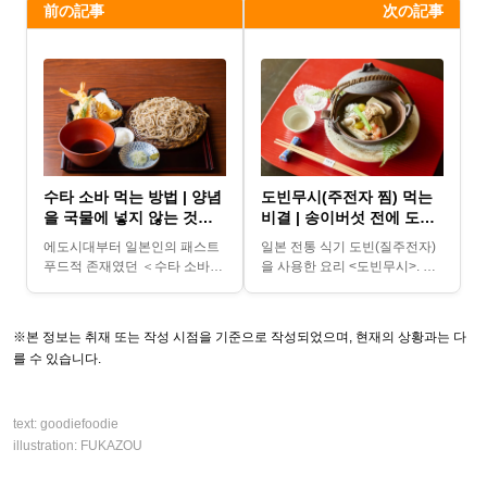
前の記事
次の記事
수타 소바 먹는 방법 | 양념
도빈무시(주전자 찜) 먹는
을 국물에 넣지 않는 것이
비결 | 송이버섯 전에 도자
법칙!
기 술잔으로 육수를 즐기는
에도시대부터 일본인의 패스트
일본 전통 식기 도빈(질주전자)
것이 법칙!
푸드적 존재였던 ＜수타 소바＞.
을 사용한 요리 <도빈무시>. 송
그 섬세한 풍미를 제대로 즐길
이버섯, 갯장어 등의 재료를 사
수 있는 매너를 알고 있나요? 지
용한 가을의 기본 요리입니다.
식이 시험받는 메뉴가...
일상생활에...
※본 정보는 취재 또는 작성 시점을 기준으로 작성되었으며, 현재의 상황과는 다
를 수 있습니다.
text:
goodiefoodie
illustration:
FUKAZOU