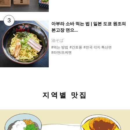
아부라 소바 먹는 법 | 일본 도쿄 원조의
본고장 면으...
油そば
#먹는 방법
#간토풍
#전국 각지 특산면
#라면/츠케멘
지역별 맛집