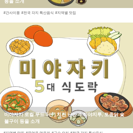
등을 소개
#간사이풍
#전국 각지 특산음식
#지역별 맛집
미야자키 로컬 푸드 5선 | 치킨 난반과 히야지루, 토종닭 숯
불구이 등을 소개