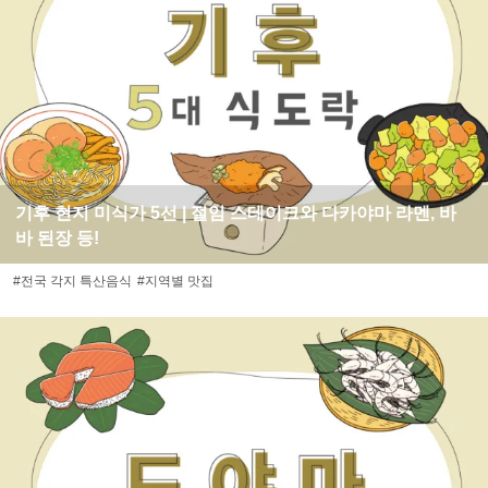
기후 현지 미식가 5선 | 절임 스테이크와 다카야마 라멘, 바
바 된장 등!
#전국 각지 특산음식
#지역별 맛집