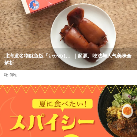
北海道名物鱿鱼饭「いかめし」｜起源、吃法与人气美味全
解析
#如何吃