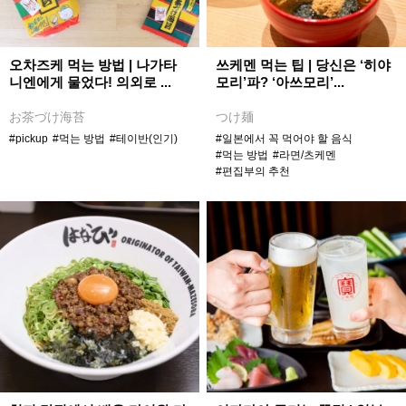
오차즈케 먹는 방법 | 나가타
쓰케멘 먹는 팁 | 당신은 ‘히야
니엔에게 물었다! 의외로 ...
모리’파? ‘아쓰모리’...
お茶づけ海苔
つけ麺
#pickup
#먹는 방법
#테이반(인기)
#일본에서 꼭 먹어야 할 음식
#먹는 방법
#라면/츠케멘
#편집부의 추천