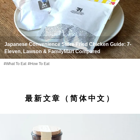
Japanese Convenience Store Fried Chicken Guide: 7-
Eleven, Lawson & FamilyMart Compared
#What To Eat
#How To Eat
最新文章（简体中文）