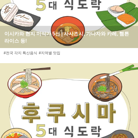
이시카와 현지 미식가 5선 | 사사즈시, 가나자와 카레, 햄튼
라이스 등!
#전국 각지 특산음식
#지역별 맛집