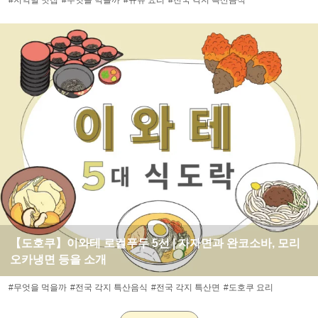
#지역별 맛집
#무엇을 먹을까
#규슈 요리
#전국 각지 특산음식
【도호쿠】이와테 로컬푸두 5선 | 자자면과 완코소바, 모리
오카냉면 등을 소개
#무엇을 먹을까
#전국 각지 특산음식
#전국 각지 특산면
#도호쿠 요리