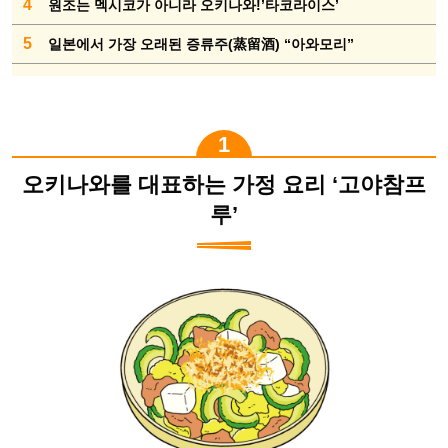
4
원조는 멕시코가 아니라 오키나와!’타코라이스’
5
일본에서 가장 오래된 증류주(蒸留酒) “아와모리”
오키나와를 대표하는 가정 요리 ‘고야참프
루’