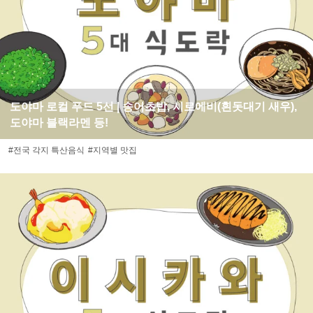
도야마 로컬 푸드 5선 | 송어초밥, 시로에비(흰돗대기 새우),
도야마 블랙라멘 등!
#전국 각지 특산음식
#지역별 맛집