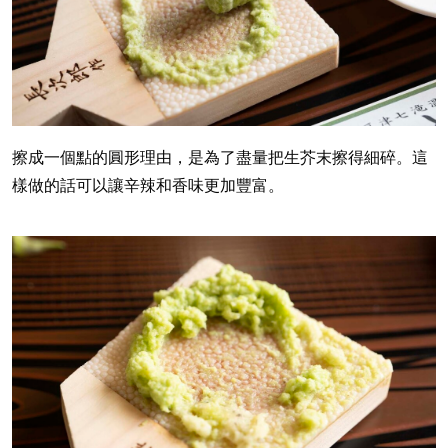
擦成一個點的圓形理由，是為了盡量把生芥末擦得細碎。這
樣做的話可以讓辛辣和香味更加豐富。