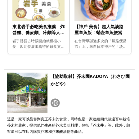
東北岩手必吃美食推薦｜炸
【神戶 美食】超人氣淡路
醬麵、蕎麥麵、冷麵等人氣
屋章魚飯！蛸壺章魚便當
料理5選
岩手縣從古時候開始就種植小
在台灣舉辦過多次的「鐵路便當
麥，因此發展出獨特的麵食文
節」上，來自日本神戶的「淡路
化。此外，在享有世界聲譽的三
屋章魚飯」（淡路屋・ひっぱり
陸沖和海岸地帶也是豐富的漁
だこ飯）始終是大家爭相搶購的
場，能捕獲各式各樣的海產上
超人氣便當，日方準備了300個
岸。透過這篇文章一起來了解
便當，一開賣就售罄...
一...
【協助取材】芥末園KADOYA（わさび園
かどや）
這是一家可以品嘗到真正芥末的食堂，同時也是一家連續四代超過百年栽培
芥末的農家，提供他們生產的芥末美味料理，包括「芥末丼」等。此外，顧
客還可以在店內購買芥末和芥末醃漬物等商品。