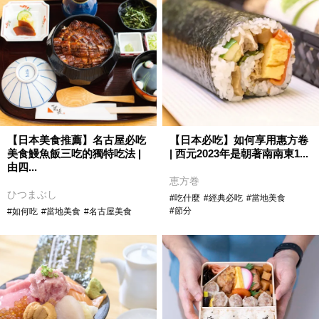
【日本美食推薦】名古屋必吃
【日本必吃】如何享用惠方卷
美食鰻魚飯三吃的獨特吃法 |
| 西元2023年是朝著南南東1...
由四...
恵方巻
ひつまぶし
#吃什麼
#經典必吃
#當地美食
#節分
#如何吃
#當地美食
#名古屋美食