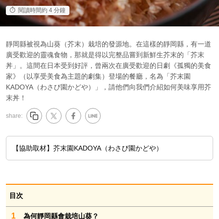
閱讀時間約 4 分鐘
靜岡縣被視為山葵（芥末）栽培的發源地。在這樣的靜岡縣，有一道
廣受歡迎的靈魂食物，那就是得以完整品嘗到新鮮生芥末的「芥末
丼」。這間在日本受到好評，曾兩次在廣受歡迎的日劇《孤獨的美食
家》（以享受美食為主題的劇集）登場的餐廳，名為「芥末園
KADOYA（わさび園かどや）」，請他們向我們介紹如何美味享用芥
末丼！
share:
【協助取材】芥末園KADOYA（わさび園かどや）
目次
1
為何靜岡縣會栽培山葵？