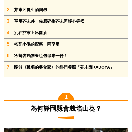
2
芥末丼誕生的契機
3
享用芥末丼！先磨碎生芥末再靜心等候
4
別在芥末上淋醬油
5
搭配小碟的配菜一同享用
6
冷蕎麥麵套餐也值得來一份！
7
關於《孤獨的美食家》的熱門餐廳「芥末園KADOYA」
為何靜岡縣會栽培山葵？