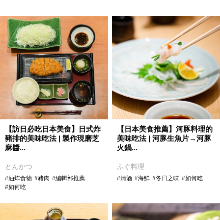
【訪日必吃日本美食】日式炸
【日本美食推薦】河豚料理的
豬排的美味吃法 | 製作現磨芝
美味吃法 | 河豚生魚片→河豚
麻醬...
火鍋...
とんかつ
ふぐ料理
#油炸食物
#豬肉
#編輯部推薦
#清酒
#海鮮
#冬日之味
#如何吃
#如何吃