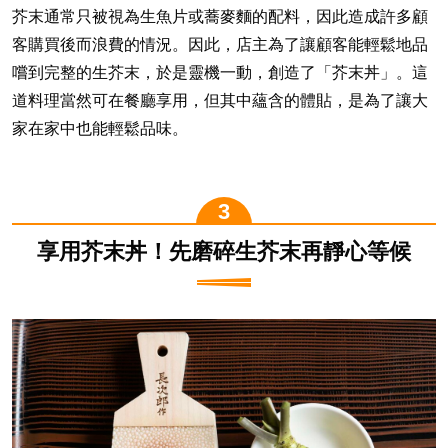
芥末通常只被視為生魚片或蕎麥麵的配料，因此造成許多顧
客購買後而浪費的情況。因此，店主為了讓顧客能輕鬆地品
嚐到完整的生芥末，於是靈機一動，創造了「芥末丼」。這
道料理當然可在餐廳享用，但其中蘊含的體貼，是為了讓大
家在家中也能輕鬆品味。
享用芥末丼！先磨碎生芥末再靜心等候