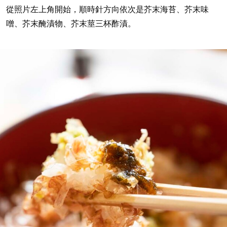
從照片左上角開始，順時針方向依次是芥末海苔、芥末味
噌、芥末醃漬物、芥末莖三杯酢漬。