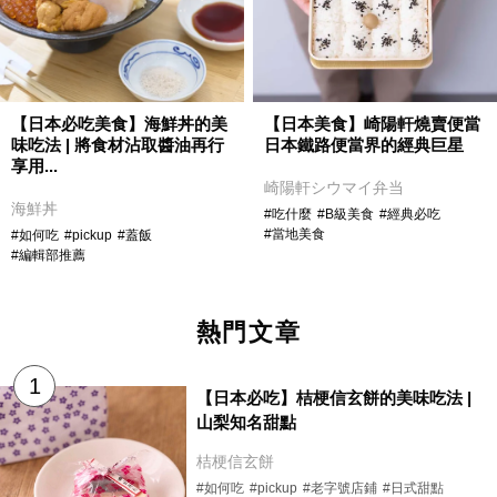
【日本必吃美食】海鮮丼的美
【日本美食】崎陽軒燒賣便當
味吃法 | 將食材沾取醬油再行
日本鐵路便當界的經典巨星
享用...
崎陽軒シウマイ弁当
海鮮丼
#吃什麼
#B級美食
#經典必吃
#當地美食
#如何吃
#pickup
#蓋飯
#編輯部推薦
熱門文章
【日本必吃】桔梗信玄餅的美味吃法 |
山梨知名甜點
桔梗信玄餅
#如何吃
#pickup
#老字號店鋪
#日式甜點