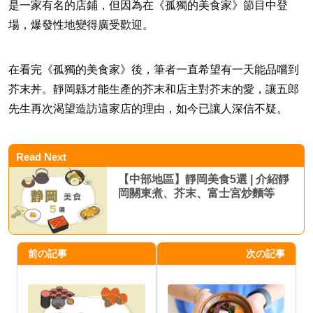
是一家有名的店鋪，但因為在《孤獨的美食家》節目中登
場，爆發性地變得廣受歡迎。
在看完《孤獨的美食家》後，筆者一直希望有一天能品嚐到
芥末丼。靜岡縣才能生產的芥末和店主對芥末的愛，讓五郎
先生再次渴望造訪這家店的理由，如今已讓人深信不疑。
Read Next
【中部地區】靜岡美食5選 | 介紹靜
岡關東煮、芥末、富士宮炒麵等
前の記事
次の記事