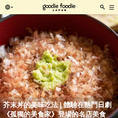
Skip
再查看。
to
the
content
芥末丼的美味吃法 | 體驗在熱門日劇
《孤獨的美食家》登場的名店美食