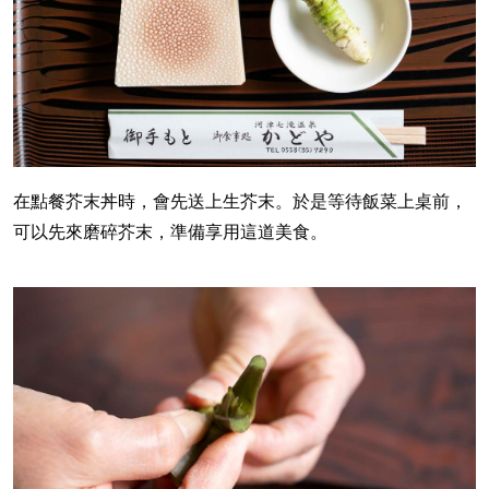
在點餐芥末丼時，會先送上生芥末。於是等待飯菜上桌前，
可以先來磨碎芥末，準備享用這道美食。