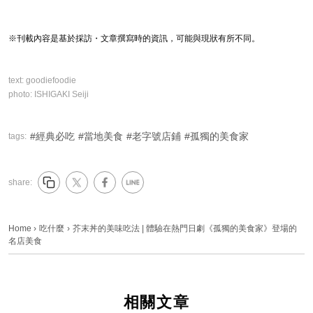
※刊載內容是基於採訪・文章撰寫時的資訊，可能與現狀有所不同。
text:
goodiefoodie
photo:
ISHIGAKI Seiji
經典必吃
當地美食
老字號店鋪
孤獨的美食家
tags:
share:
Home
›
吃什麼
›
芥末丼的美味吃法 | 體驗在熱門日劇《孤獨的美食家》登場的
名店美食
相關文章