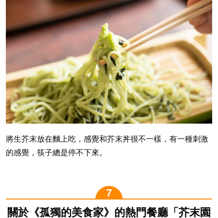
將生芥末放在麵上吃，感覺和芥末丼很不一樣，有一種刺激
的感覺，筷子總是停不下來。
關於《孤獨的美食家》的熱門餐廳「芥末園