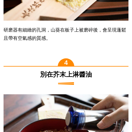
研磨器有細緻的孔洞，山葵在板子上被磨碎後，會呈現蓬鬆
且帶有空氣感的質感。
別在芥末上淋醬油