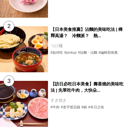
【日本美食推薦】沾麵的美味吃法 | 稀
釋高湯？ 冷麵派？ 熱...
つけ麺
#如何吃
#pickup
#拉麵・沾麵
#編輯部推薦
【訪日必吃日本美食】壽喜燒的美味吃
法 | 先單吃牛肉，大快朵...
すき焼き
#牛肉
#老字號店鋪
#鍋
#冬日之味