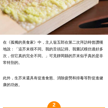
在《孤獨的美食家》中，主人翁五郎在第二次拜訪時曾讚嘆
地說：「這芥末很不同。我的舌頭記得。我嘗試模仿過好多
次，但它真的完全不同。」可見靜岡縣的芥末似乎真的是非
常特別的。
此外，生芥末還具有促進食慾、消除疲勞和排毒等對促進健
康的功效。