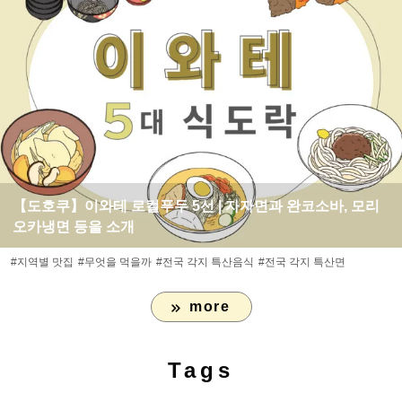
【도호쿠】이와테 로컬푸두 5선 | 자자면과 완코소바, 모리
오카냉면 등을 소개
#지역별 맛집
#무엇을 먹을까
#전국 각지 특산음식
#전국 각지 특산면
more
Tags