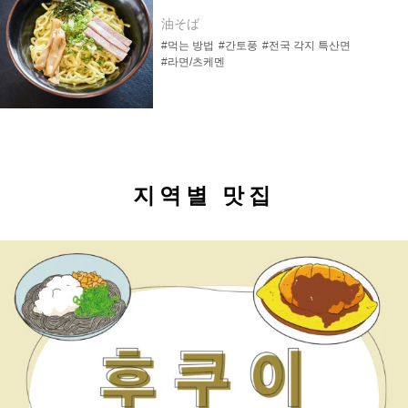
油そば
#먹는 방법
#간토풍
#전국 각지 특산면
#라면/츠케멘
지역별 맛집