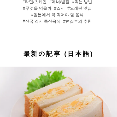
라면/츠케멘
매너/범절
먹는 방법
무엇을 먹을까
스시
오래된 맛집
일본에서 꼭 먹어야 할 음식
전국 각지 특산음식
편집부의 추천
最新の記事 (日本語)