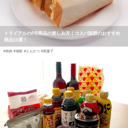
トライアルのPB商品の楽しみ方｜コスパ抜群のおすすめ
商品10選！
#焼肉
#海鮮
#とんかつ
#和菓子