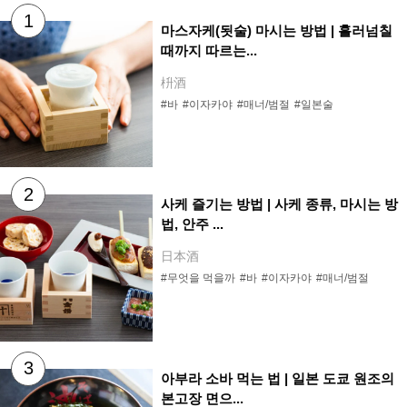
마스자케(됫술) 마시는 방법 | 흘러넘칠
때까지 따르는...
枡酒
#바
#이자카야
#매너/범절
#일본술
사케 즐기는 방법 | 사케 종류, 마시는 방
법, 안주 ...
日本酒
#무엇을 먹을까
#바
#이자카야
#매너/범절
아부라 소바 먹는 법 | 일본 도쿄 원조의
본고장 면으...