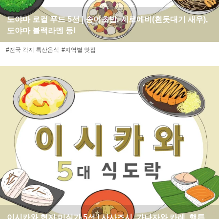
도야마 로컬 푸드 5선 | 송어초밥, 시로에비(흰돗대기 새우),
도야마 블랙라멘 등!
#전국 각지 특산음식
#지역별 맛집
이시카와 현지 미식가 5선 | 사사즈시, 가나자와 카레, 햄튼