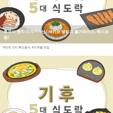
후쿠이 현지 미식가 5선 | 세이코 덮밥과 볼가라이스, 헤시코
등!
#전국 각지 특산음식
#지역별 맛집