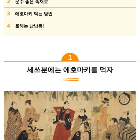
2
운수 좋은 속재료
3
에호마키 먹는 방법
4
올해는 남남동!
세쓰분에는 에호마키를 먹자