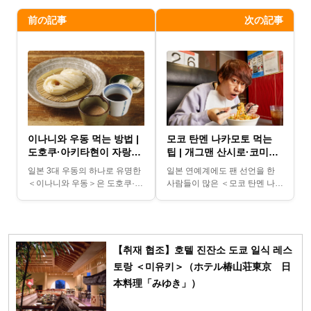
前の記事
次の記事
이나니와 우동 먹는 방법 |
모코 탄멘 나카모토 먹는
도호쿠·아키타현이 자랑하
팁 | 개그맨 산시로·코미야
는 일본 3대 우동
추천 어레인지
일본 3대 우동의 하나로 유명한
일본 연예계에도 팬 선언을 한
＜이나니와 우동＞은 도호쿠·아
사람들이 많은 ＜모코 탄멘 나카
키타현의 향토 요리입니다. 이번
모토＞. 이번에는 그중에서도 ＜
에는 이나니와 우동을 간편하게
모코 탄멘 나카모토＞를 뜨겁게
즐길 수 있는 AKIT...
사랑하는 남자 산시로·...
【취재 협조】호텔 진잔소 도쿄 일식 레스
토랑 ＜미유키＞（ホテル椿山荘東京 日
本料理「みゆき」）