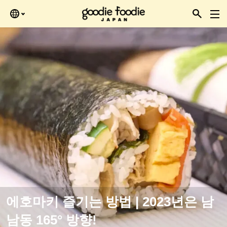
Skip
을 때 확인하세요.
to
the
content
에호마키 즐기는 방법 | 2023년은 남
남동 165° 방향!