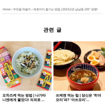
Home
›
무엇을 먹을까
›
에호마키 즐기는 방법 | 2023년은 남남동 165° 방향!
관련 글
오차즈케 먹는 방법 | 나가타
쓰케멘 먹는 팁 | 당신은 ‘히야
니엔에게 물었다! 의외로 ...
모리’파? ‘아쓰모리’...