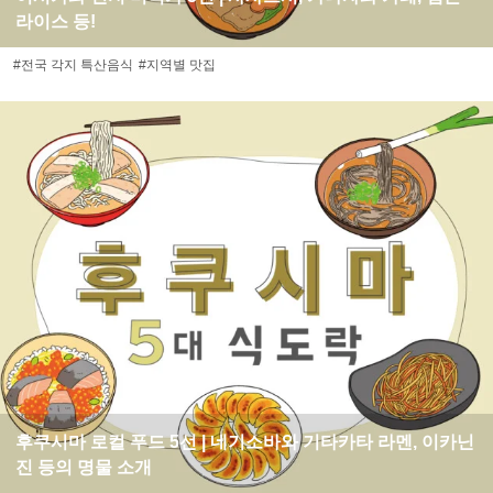
라이스 등!
#전국 각지 특산음식
#지역별 맛집
후쿠시마 로컬 푸드 5선 | 네기소바와 기타카타 라멘, 이카닌
진 등의 명물 소개