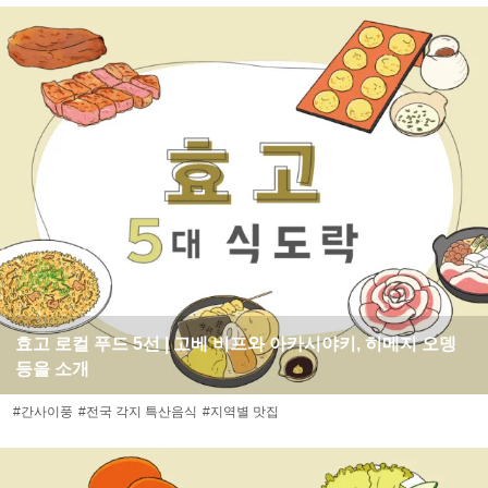
효고 로컬 푸드 5선 | 고베 비프와 아카시야키, 히메지 오뎅
등을 소개
#간사이풍
#전국 각지 특산음식
#지역별 맛집