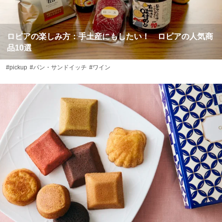
ロピアの楽しみ方：手土産にもしたい！ ロピアの人気商
品10選
#pickup
#パン・サンドイッチ
#ワイン