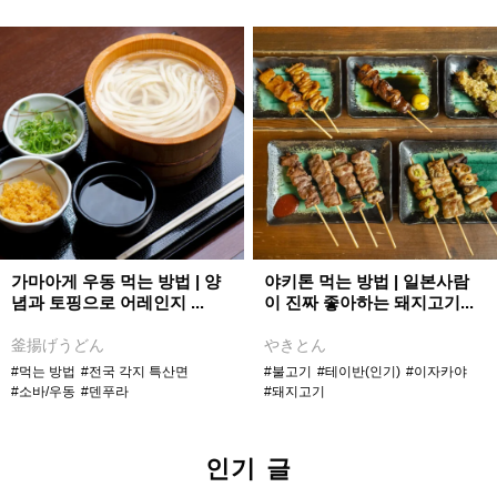
가마아게 우동 먹는 방법 | 양
야키톤 먹는 방법 | 일본사람
념과 토핑으로 어레인지 ...
이 진짜 좋아하는 돼지고기...
釜揚げうどん
やきとん
#먹는 방법
#전국 각지 특산면
#불고기
#테이반(인기)
#이자카야
#소바/우동
#덴푸라
#돼지고기
인기 글