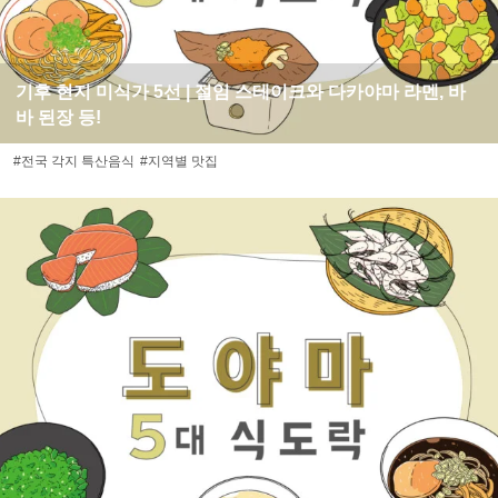
기후 현지 미식가 5선 | 절임 스테이크와 다카야마 라멘, 바
바 된장 등!
#전국 각지 특산음식
#지역별 맛집