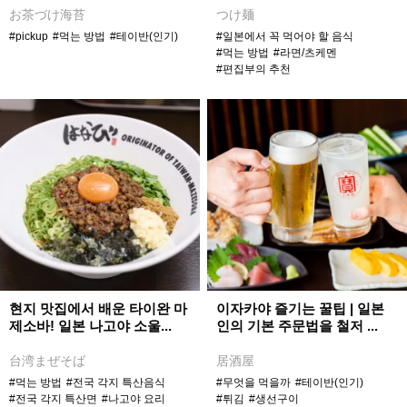
お茶づけ海苔
つけ麺
#pickup
#먹는 방법
#테이반(인기)
#일본에서 꼭 먹어야 할 음식
#먹는 방법
#라면/츠케멘
#편집부의 추천
현지 맛집에서 배운 타이완 마
이자카야 즐기는 꿀팁 | 일본
제소바! 일본 나고야 소울...
인의 기본 주문법을 철저 ...
台湾まぜそば
居酒屋
#먹는 방법
#전국 각지 특산음식
#무엇을 먹을까
#테이반(인기)
#전국 각지 특산면
#나고야 요리
#튀김
#생선구이