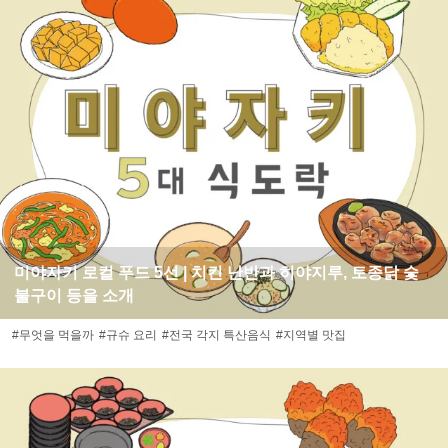
미야자키 로컬 푸드 5선 | 치킨 난반과 히야지루, 토종닭 숯
불구이 등을 소개
#무엇을 먹을까
#규슈 요리
#전국 각지 특산음식
#지역별 맛집