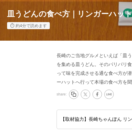
皿うどんの食べ方｜リンガーハッ
約4分で読めます
長崎のご当地グルメといえば「皿う
を集める皿うどん。そのパリパリ食
って味を完成させる通な食べ方が潜
ーハットへ行って本場の食べ方を聞
share:
【取材協力】長崎ちゃんぽん リ