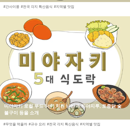
#간사이풍
#전국 각지 특산음식
#지역별 맛집
미야자키 로컬 푸드 5선 | 치킨 난반과 히야지루, 토종닭 숯
불구이 등을 소개
#무엇을 먹을까
#규슈 요리
#전국 각지 특산음식
#지역별 맛집