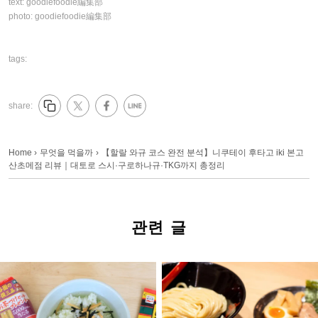
text:
goodiefoodie編集部
photo:
goodiefoodie編集部
tags:
share:
Home
›
무엇을 먹을까
›
【할랄 와규 코스 완전 분석】니쿠테이 후타고 iki 본고
산초메점 리뷰｜대토로 스시·구로하나규·TKG까지 총정리
관련 글