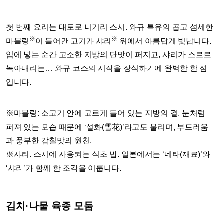
첫 번째 요리는 대토로 니기리 스시. 와규 특유의 곱고 섬세한
※
※
마블링
이 들어간 고기가 샤리
위에서 아름답게 빛납니다.
입에 넣는 순간 고소한 지방의 단맛이 퍼지고, 샤리가 스르르
녹아내리는… 와규 코스의 시작을 장식하기에 완벽한 한 점
입니다.
※마블링: 소고기 안에 고르게 들어 있는 지방의 결. 눈처럼
퍼져 있는 모습 때문에 ‘설화(雪花)’라고도 불리며, 부드러움
과 풍부한 감칠맛의 원천.
※샤리: 스시에 사용되는 식초 밥. 일본에서는 ‘네타(재료)’와
‘샤리’가 함께 한 조각을 이룹니다.
김치·나물 육종 모둠