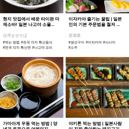
현지 맛집에서 배운 타이완 마
이자카야 즐기는 꿀팁 | 일본
제소바! 일본 나고야 소울...
인의 기본 주문법을 철저 ...
台湾まぜそば
居酒屋
#먹는 방법
#전국 각지 특산음식
#생선구이
#이자카야
#사시미
#전국 각지 특산면
#나고야 요리
#소주
가마아게 우동 먹는 방법 | 양
야키톤 먹는 방법 | 일본사람
념과 토핑으로 어레인지 ...
이 진짜 좋아하는 돼지고기...