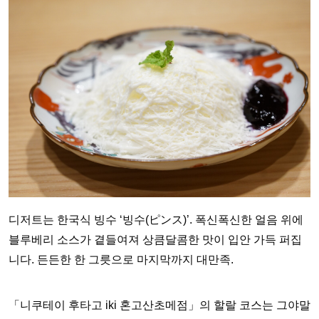
디저트는 한국식 빙수 ‘빙수(ピンス)’. 폭신폭신한 얼음 위에
블루베리 소스가 곁들여져 상큼달콤한 맛이 입안 가득 퍼집
니다. 든든한 한 그릇으로 마지막까지 대만족.
「니쿠테이 후타고 iki 혼고산초메점」의 할랄 코스는 그야말