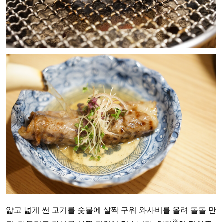
얇고 넓게 썬 고기를 숯불에 살짝 구워 와사비를 올려 돌돌 만
※