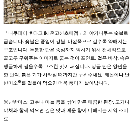
「니쿠테이 후타고 iki 혼고산초메점」의 야키니쿠는 숯불로
굽습니다. 숯불은 중앙이 강불, 바깥쪽으로 갈수록 약해지는
구조입니다. 두툼한 탄은 중심까지 익히기 위해 전체적으로
골고루 구워주는 이미지로 굽는 것이 포인트. 겉은 바삭, 속은
탱글하게 씹을수록 고소한 맛이 퍼집니다. 상급 탄은 양면을
한 번씩, 붉은 기가 사라질 때까지만 구워주세요. 레몬이나 난
※
반미소
를 곁들여 먹으면 더욱 풍미가 살아납니다.
※난반미소: 고추나 마늘 등을 섞어 만든 매콤한 된장. 고기나
야채와 함께 먹으면 깊은 맛과 매운 향이 더해지는 지역 조미
료.