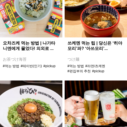
오차즈케 먹는 방법 | 나가타
쓰케멘 먹는 팁 | 당신은 ‘히야
니엔에게 물었다! 의외로 ...
모리’파? ‘아쓰모리’...
お茶づけ海苔
つけ麺
#먹는 방법
#테이반(인기)
#pickup
#먹는 방법
#라면/츠케멘
#편집부의 추천
#pickup