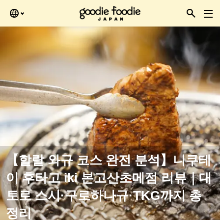
Skip
을 때 확인하세요.
to
the
content
【할랄 와규 코스 완전 분석】니쿠테
이 후타고 iki 본고산초메점 리뷰｜대
토로 스시·구로하나규·TKG까지 총
정리