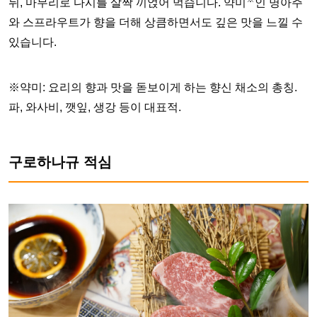
뒤, 마무리로 다시를 살짝 끼얹어 먹습니다. 약미
인 명아주
와 스프라우트가 향을 더해 상큼하면서도 깊은 맛을 느낄 수
있습니다.
※약미: 요리의 향과 맛을 돋보이게 하는 향신 채소의 총칭.
파, 와사비, 깻잎, 생강 등이 대표적.
구로하나규 적심