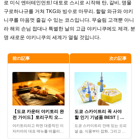
로 미식 엔터테인먼트! 대토로 스시로 시작해 탄, 갈비, 명물
구로하나규를 거쳐 TKG와 빙수로 마무리. 할랄 와규와 야키
니쿠를 마음껏 즐길 수 있는 코스입니다. 무슬림 고객뿐 아니
라 해외 손님 접대나 특별한 날의 고급 야키니쿠에도 제격. 분
명 새로운 야키니쿠의 세계가 열릴 것입니다.
前の記事
次の記事
【도쿄 카운터 야키토리 완
도쿄 스카이트리 꼭 사야
전 가이드】토리구치 오마
할 인기 기념품 BEST｜프
카세 코스 체험담｜꼬치 7
롬라주 샌드·러스크·히요코
야키토리라고 하면 대중적인 이
도쿄 스카이트리 안에 있는 오피
본·내추럴 와인·〆메뉴까지
까지 총정리
자카야의 대표 메뉴를 떠올리기
셜 숍. 식품부터 잡화, 그리고 공
총정리
쉽지만, 엄선된 브랜드 닭의 다
식 마스코트 캐릭터 ‘소라카라