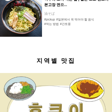
본고장 면으...
油そば
#pickup
#일본에서 꼭 먹어야 할 음식
#먹는 방법
#간토풍
지역별 맛집