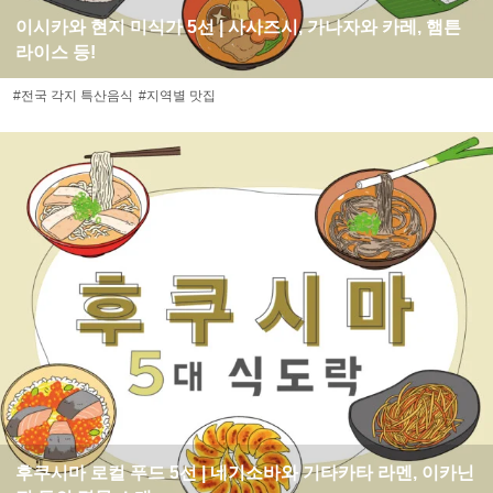
이시카와 현지 미식가 5선 | 사사즈시, 가나자와 카레, 햄튼
라이스 등!
#전국 각지 특산음식
#지역별 맛집
후쿠시마 로컬 푸드 5선 | 네기소바와 기타카타 라멘, 이카닌