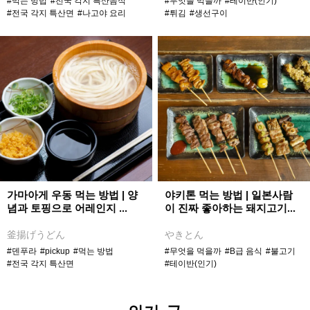
#먹는 방법
#전국 각지 특산음식
#무엇을 먹을까
#테이반(인기)
#전국 각지 특산면
#나고야 요리
#튀김
#생선구이
가마아게 우동 먹는 방법 | 양
야키톤 먹는 방법 | 일본사람
념과 토핑으로 어레인지 ...
이 진짜 좋아하는 돼지고기...
釜揚げうどん
やきとん
#덴푸라
#pickup
#먹는 방법
#무엇을 먹을까
#B급 음식
#불고기
#전국 각지 특산면
#테이반(인기)