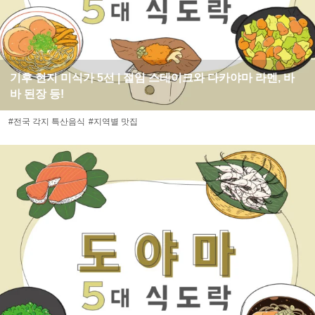
기후 현지 미식가 5선 | 절임 스테이크와 다카야마 라멘, 바
바 된장 등!
#전국 각지 특산음식
#지역별 맛집