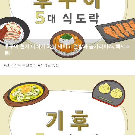
후쿠이 현지 미식가 5선 | 세이코 덮밥과 볼가라이스, 헤시코
등!
#전국 각지 특산음식
#지역별 맛집