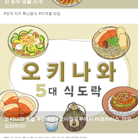
진 등의 명물 소개
#전국 각지 특산음식
#지역별 맛집
오키나와 로컬 푸드 5선 | 고야참프루에서 타코라이스, 아와
모리까지!