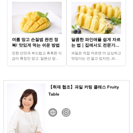
여름 망고 손질법 완전 정
달콤한 파인애플 쉽게 자르
복! 맛있게 먹는 쉬운 방법
는 법｜집에서도 전문가처
럼 컷팅하기
진한 단맛과 부드럽고 촉촉한 식
과일은 직접 자르면 더 싱싱하고
감이 특징인 망고. 일본산 망고
맛있다는 건 알고 있지만, 파인
는 한 개에 약 3,000엔 정도로
애플은 모양이 복잡해서 “어떻
꽤 고급스러운 과일입니다. 자주
게 잘라야 할지 몰라서 슈퍼에서
먹는 과일이 아...
손질된 것만 사게 돼...
【취재 협조】과일 커팅 클래스 Fruity
Table