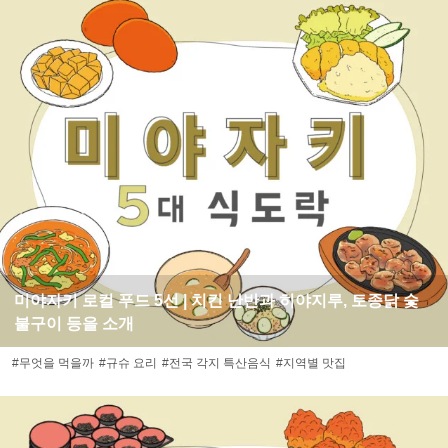
미야자키 로컬 푸드 5선 | 치킨 난반과 히야지루, 토종닭 숯
불구이 등을 소개
#무엇을 먹을까
#규슈 요리
#전국 각지 특산음식
#지역별 맛집