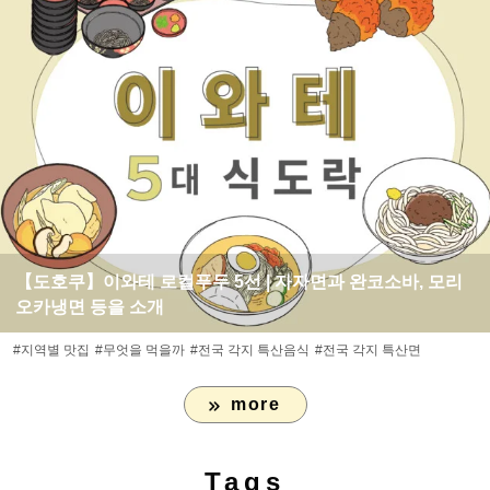
【도호쿠】이와테 로컬푸두 5선 | 자자면과 완코소바, 모리
오카냉면 등을 소개
#지역별 맛집
#무엇을 먹을까
#전국 각지 특산음식
#전국 각지 특산면
more
Tags