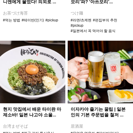
니엔에게 물었다! 의외로 ...
모리’파? ‘아쓰모리’...
お茶づけ海苔
つけ麺
#먹는 방법
#테이반(인기)
#pickup
#라면/츠케멘
#편집부의 추천
#pickup
#일본에서 꼭 먹어야 할 음식
현지 맛집에서 배운 타이완 마
이자카야 즐기는 꿀팁 | 일본
제소바! 일본 나고야 소울...
인의 기본 주문법을 철저 ...
台湾まぜそば
居酒屋