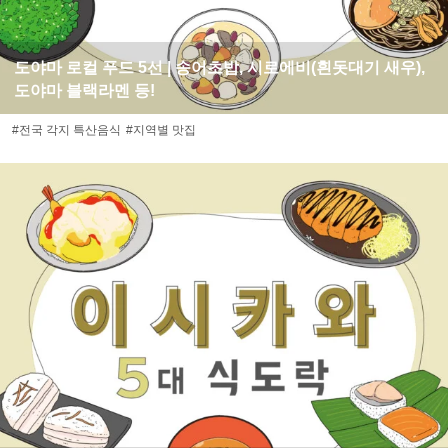
도야마 로컬 푸드 5선 | 송어초밥, 시로에비(흰돗대기 새우),
도야마 블랙라멘 등!
#전국 각지 특산음식
#지역별 맛집