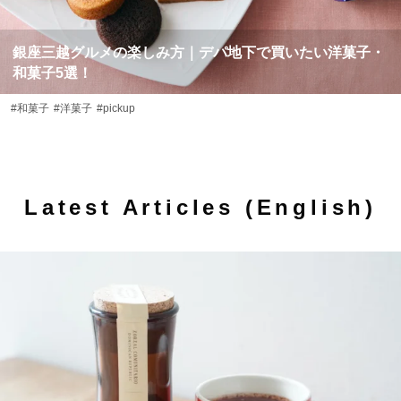
銀座三越グルメの楽しみ方｜デパ地下で買いたい洋菓子・
和菓子5選！
#和菓子
#洋菓子
#pickup
Latest Articles (English)