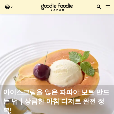
Skip
을 때 확인하세요.
to
the
content
아이스크림을 얹은 파파야 보트 만드
는 법｜상큼한 아침 디저트 완전 정
복!