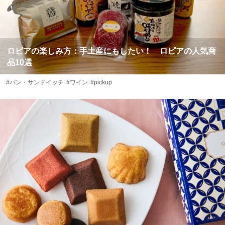
ロピアの楽しみ方：手土産にもしたい！ ロピアの人気商
品10選
#パン・サンドイッチ
#ワイン
#pickup