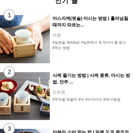
인기 글
마스자케(됫술) 마시는 방법 | 흘러넘칠
때까지 따르는...
枡酒
#일본술
#pickup
#일본에서 꼭 먹어야 할 음식
#먹는 방법
사케 즐기는 방법 | 사케 종류, 마시는 방
법, 안주 ...
日本酒
#무엇을 먹을까
#바
#이자카야
#매너/범절
아부라 소바 먹는 법 | 일본 도쿄 원조의