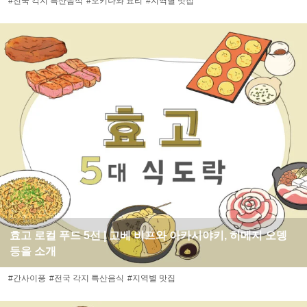
#전국 각지 특산음식
#오키나와 요리
#지역별 맛집
효고 로컬 푸드 5선 | 고베 비프와 아카시야키, 히메지 오뎅
등을 소개
#간사이풍
#전국 각지 특산음식
#지역별 맛집