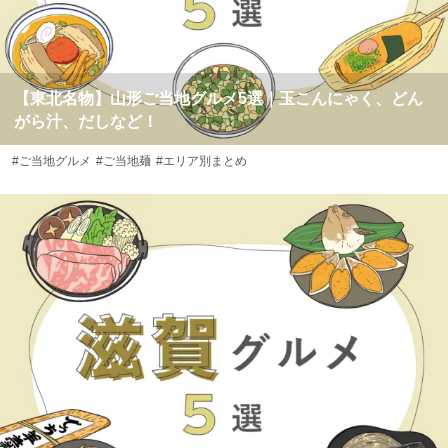
【東北名物】山形ご当地グルメ5選｜玉こんにゃく、どん
がら汁、だしなど！
#ご当地グルメ
#ご当地麺
#エリア別まとめ