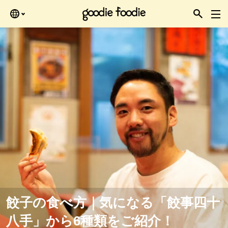
ある時にどうぞ。
餃子の食べ方｜気になる「餃事四十
八手」から6種類をご紹介！