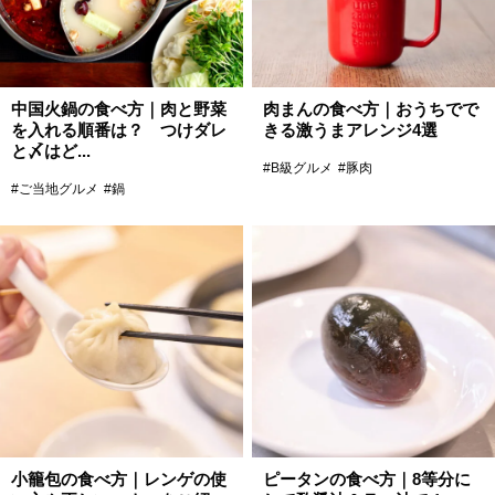
中国火鍋の食べ方｜肉と野菜
肉まんの食べ方｜おうちでで
を入れる順番は？ つけダレ
きる激うまアレンジ4選
と〆はど...
#B級グルメ
#豚肉
#ご当地グルメ
#鍋
小籠包の食べ方｜レンゲの使
ピータンの食べ方｜8等分に