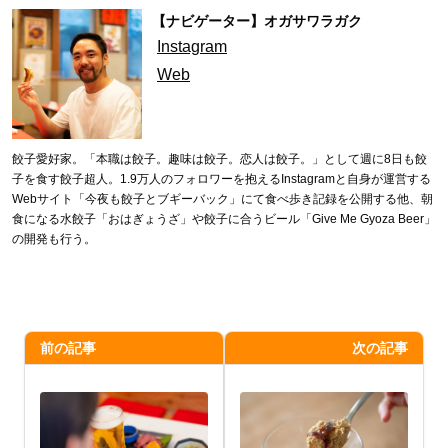
【ナビゲーター】オガサワラガク
Instagram
Web
餃子愛好家。「本職は餃子。趣味は餃子。恋人は餃子。」として週に8日も餃
子を食す餃子超人。1.9万人のフォロワーを抱えるInstagramと自身が運営する
Webサイト「今夜も餃子とブギーバック」にて食べ歩き記録を公開する他、朝
食になる水餃子「おはぎょうざ」や餃子に合うビール「Give Me Gyoza Beer」
の開発も行う。
前の記事
次の記事