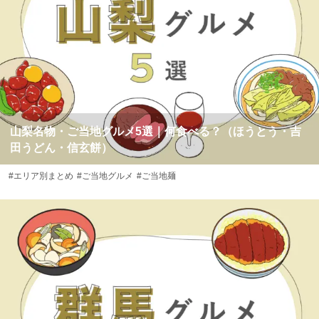
山梨名物・ご当地グルメ5選｜何食べる？（ほうとう・吉
田うどん・信玄餅）
#エリア別まとめ
#ご当地グルメ
#ご当地麺