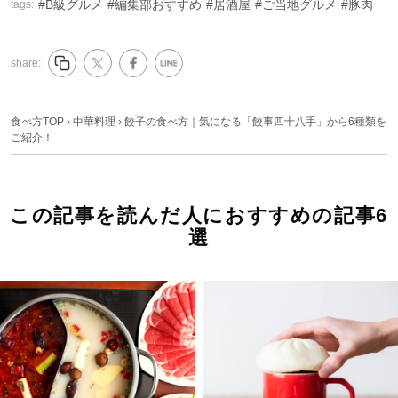
B級グルメ
編集部おすすめ
居酒屋
ご当地グルメ
豚肉
tags:
share:
食べ方TOP
›
中華料理
›
餃子の食べ方｜気になる「餃事四十八手」から6種類を
ご紹介！
この記事を読んだ人におすすめの記事6
選