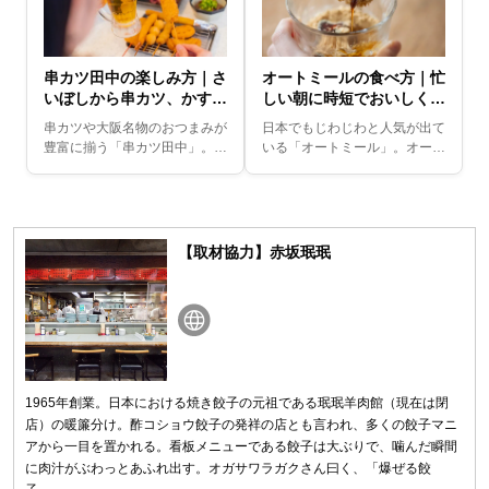
串カツ田中の楽しみ方｜さ
オートミールの食べ方｜忙
いぼしから串カツ、かすう
しい朝に時短でおいしくヘ
どんへ！
ルシーに！
串カツや大阪名物のおつまみが
日本でもじわじわと人気が出て
豊富に揃う「串カツ田中」。メ
いる「オートミール」。オート
ニュー数が多くてどれから頼め
ミール自体には味がついていな
ばいいかわからない……といつ
いため、味付け次第であらゆる
も悩んでしまう人も多いはず。
料理に変身させることができま
今回は、人気居酒屋「...
す。今回はその中でも...
【取材協力】赤坂珉珉
1965年創業。日本における焼き餃子の元祖である珉珉羊肉館（現在は閉
店）の暖簾分け。酢コショウ餃子の発祥の店とも言われ、多くの餃子マニ
アから一目を置かれる。看板メニューである餃子は大ぶりで、噛んだ瞬間
に肉汁がぶわっとあふれ出す。オガサワラガクさん曰く、「爆ぜる餃