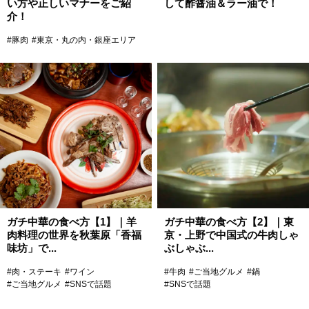
い方や正しいマナーをご紹
して酢醤油＆ラー油で！
介！
#豚肉
#東京・丸の内・銀座エリア
ガチ中華の食べ方【1】｜羊
ガチ中華の食べ方【2】｜東
肉料理の世界を秋葉原「香福
京・上野で中国式の牛肉しゃ
味坊」で...
ぶしゃぶ...
#肉・ステーキ
#ワイン
#牛肉
#ご当地グルメ
#鍋
#ご当地グルメ
#SNSで話題
#SNSで話題