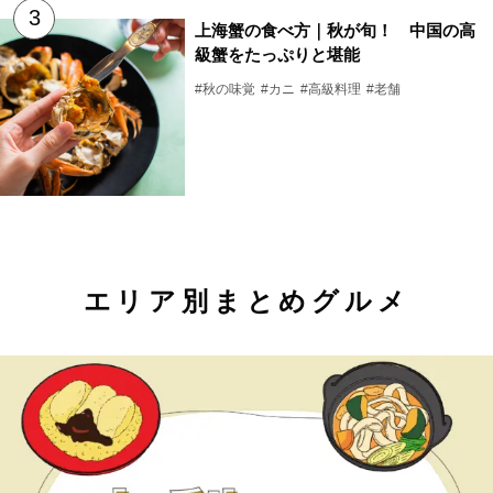
上海蟹の食べ方｜秋が旬！ 中国の高
級蟹をたっぷりと堪能
#秋の味覚
#カニ
#高級料理
#老舗
エリア別まとめグルメ