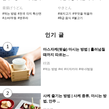
釜揚げうどん
やきとん
#먹는 방법
#전국 각지 특산면
#돼지고기
#무엇을 먹을까
#소바/우동
#덴푸라
#B급 음식
#불고기
인기 글
마스자케(됫술) 마시는 방법 | 흘러넘칠
때까지 따르는...
枡酒
#먹는 방법
#바
#이자카야
#매너/범절
사케 즐기는 방법 | 사케 종류, 마시는 방
법, 안주 ...