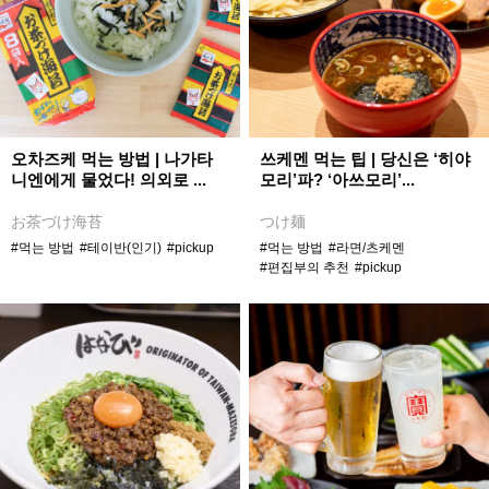
오차즈케 먹는 방법 | 나가타
쓰케멘 먹는 팁 | 당신은 ‘히야
니엔에게 물었다! 의외로 ...
모리’파? ‘아쓰모리’...
お茶づけ海苔
つけ麺
#먹는 방법
#테이반(인기)
#pickup
#먹는 방법
#라면/츠케멘
#편집부의 추천
#pickup