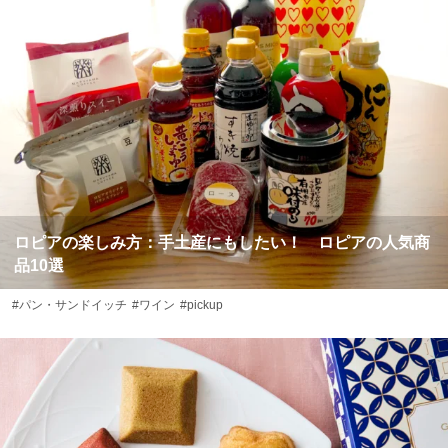
ロピアの楽しみ方：手土産にもしたい！ ロピアの人気商
品10選
#パン・サンドイッチ
#ワイン
#pickup