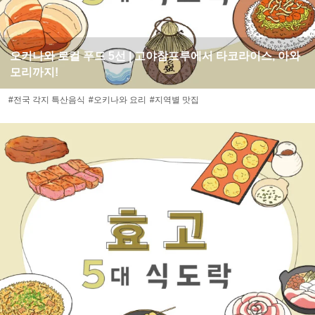
오키나와 로컬 푸드 5선 | 고야참프루에서 타코라이스, 아와
모리까지!
#전국 각지 특산음식
#오키나와 요리
#지역별 맛집