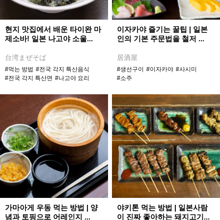
현지 맛집에서 배운 타이완 마
이자카야 즐기는 꿀팁 | 일본
제소바! 일본 나고야 소울...
인의 기본 주문법을 철저 ...
台湾まぜそば
居酒屋
#먹는 방법
#전국 각지 특산음식
#생선구이
#이자카야
#사시미
#전국 각지 특산면
#나고야 요리
#소주
가마아게 우동 먹는 방법 | 양
야키톤 먹는 방법 | 일본사람
념과 토핑으로 어레인지 ...
이 진짜 좋아하는 돼지고기...