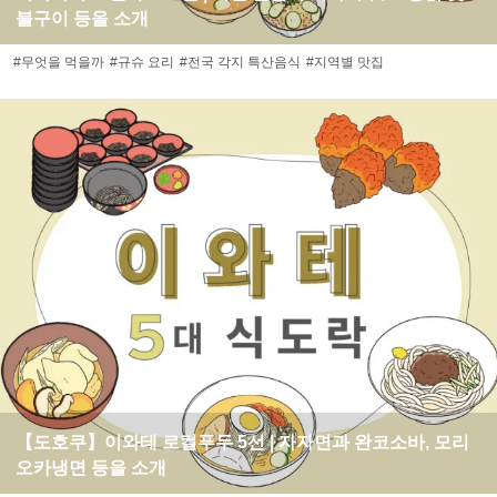
불구이 등을 소개
#무엇을 먹을까
#규슈 요리
#전국 각지 특산음식
#지역별 맛집
【도호쿠】이와테 로컬푸두 5선 | 자자면과 완코소바, 모리
오카냉면 등을 소개