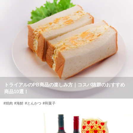
トライアルのPB商品の楽しみ方｜コスパ抜群のおすすめ
商品10選！
#焼肉
#海鮮
#とんかつ
#和菓子