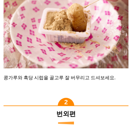
콩가루와 흑당 시럽을 골고루 잘 버무리고 드셔보세요.
번외편