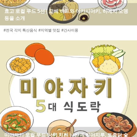
효고 로컬 푸드 5선 | 고베 비프와 아카시야키, 히메지 오뎅
등을 소개
#전국 각지 특산음식
#지역별 맛집
#간사이풍
미야자키 로컬 푸드 5선 | 치킨 난반과 히야지루, 토종닭 숯