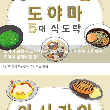
도야마 로컬 푸드 5선 | 송어초밥, 시로에비(흰돗대기 새우),
도야마 블랙라멘 등!
#전국 각지 특산음식
#지역별 맛집