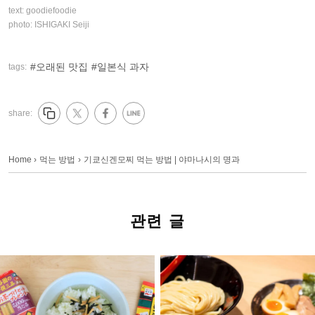
text:
goodiefoodie
photo:
ISHIGAKI Seiji
오래된 맛집
일본식 과자
tags:
share:
Home
›
먹는 방법
›
기쿄신겐모찌 먹는 방법 | 야마나시의 명과
관련 글