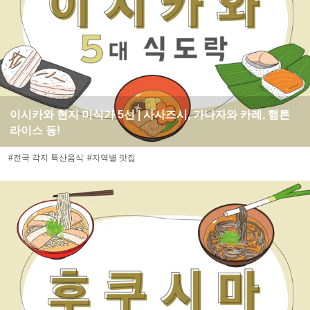
이시카와 현지 미식가 5선 | 사사즈시, 가나자와 카레, 햄튼
라이스 등!
#전국 각지 특산음식
#지역별 맛집