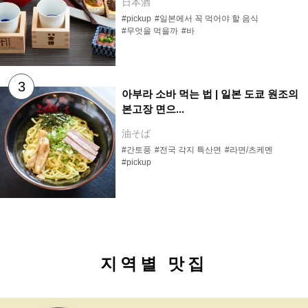
日本酒
#pickup
#일본에서 꼭 먹어야 할 음식
#무엇을 먹을까
#바
아부라 소바 먹는 법 | 일본 도쿄 원조의
본고장 면으...
油そば
#간토풍
#전국 각지 특산면
#라면/츠케멘
#pickup
지역별 맛집