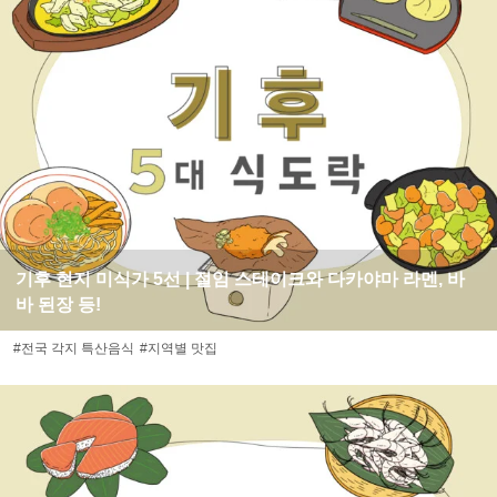
기후 현지 미식가 5선 | 절임 스테이크와 다카야마 라멘, 바
바 된장 등!
#전국 각지 특산음식
#지역별 맛집