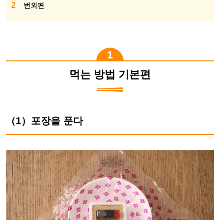
2
번외편
먹는 방법 기본편
（1）포장을 푼다