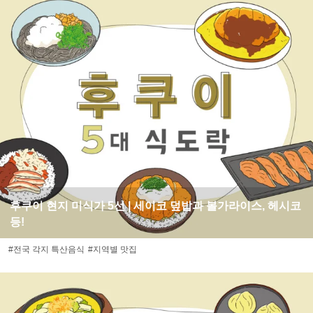
후쿠이 현지 미식가 5선 | 세이코 덮밥과 볼가라이스, 헤시코
등!
#전국 각지 특산음식
#지역별 맛집