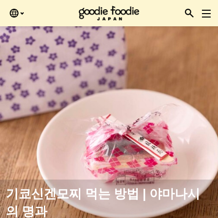
Skip
을 때 확인하세요.
to
the
content
기쿄신겐모찌 먹는 방법 | 야마나시
의 명과