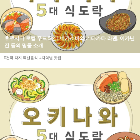
후쿠시마 로컬 푸드 5선 | 네기소바와 기타카타 라멘, 이카닌
진 등의 명물 소개
#전국 각지 특산음식
#지역별 맛집