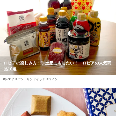
ロピアの楽しみ方：手土産にもしたい！ ロピアの人気商
品10選
#pickup
#パン・サンドイッチ
#ワイン