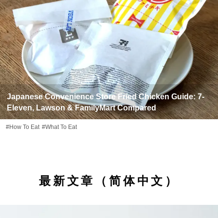
Japanese Convenience Store Fried Chicken Guide: 7-
Eleven, Lawson & FamilyMart Compared
#How To Eat
#What To Eat
最新文章（简体中文）