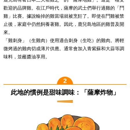
歡迎的品牌雞。在江戶時代，薩摩的武士們舉行過雞的「鬥
雞」比賽。據說輸掉的雞當場就被烹飪了。即使在鬥雞被禁
止後，家庭中仍然飼養著雞。因此，鹿兒島地區的雞普及開
來。
「雞刺身」（生雞肉）使用適合刺身（生吃）的雞肉。將輕
微烤過的雞肉切成薄片供應。通常會加入青紫蘇和大蒜等調
味料，並蘸醬油享用。
此地的慣例是甜味調味：「薩摩炸物」