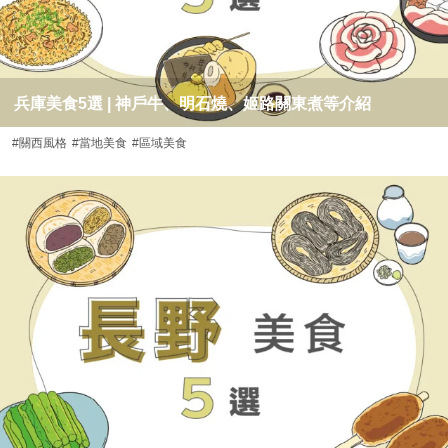
兵庫美食5選 | 神戶牛、明石燒、姬路關東煮等介紹
#關西風格
#當地美食
#區域美食