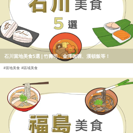
石川當地美食5選 | 竹壽司、金澤咖喱、漢頓飯等！
#當地美食
#區域美食