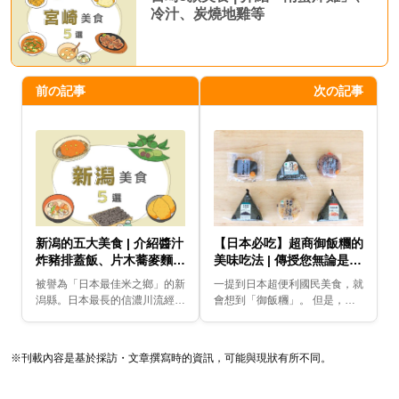
冷汁、炭燒地雞等
前の記事
次の記事
新潟的五大美食 | 介紹醬汁
【日本必吃】超商御飯糰的
炸豬排蓋飯、片木蕎麥麵、
美味吃法 | 傳授您無論是誰
笹團子等
皆能優雅打開包裝的秘訣！
被譽為「日本最佳米之鄉」的新
一提到日本超便利國民美食，就
潟縣。日本最長的信濃川流經此
會想到「御飯糰」。 但是，我
地，擁有豐富的水源和廣闊的平
們很常聽見有人說「這個要怎麼
原，種植出許多優質的大米，如
打開？」「海苔碎掉了....」。因
「越光米」等。雖然米食和日本
此，這次我們要來徹底解說御飯
※刊載內容是基於採訪・文章撰寫時的資訊，可能與現狀有所不同。
清酒非常有名，但也有...
糰的開封秘訣，...