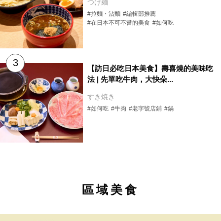
つけ麺
#拉麵・沾麵
#編輯部推薦
#在日本不可不嘗的美食
#如何吃
【訪日必吃日本美食】壽喜燒的美味吃
法 | 先單吃牛肉，大快朵...
すき焼き
#如何吃
#牛肉
#老字號店鋪
#鍋
區域美食