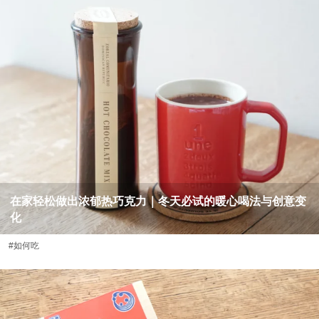
在家轻松做出浓郁热巧克力｜冬天必试的暖心喝法与创意变
化
#如何吃