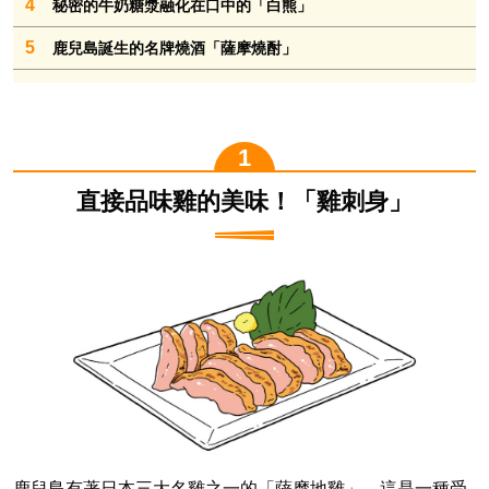
4
秘密的牛奶糖漿融化在口中的「白熊」
5
鹿兒島誕生的名牌燒酒「薩摩燒酎」
直接品味雞的美味！「雞刺身」
鹿兒島有著日本三大名雞之一的「薩摩地雞」。這是一種受