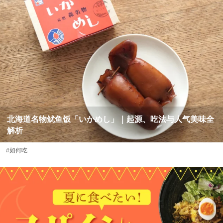
北海道名物鱿鱼饭「いかめし」｜起源、吃法与人气美味全
解析
#如何吃