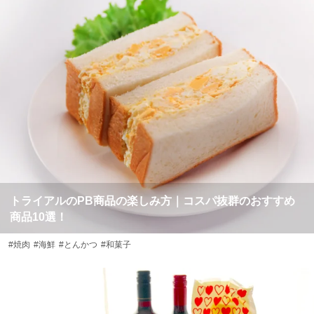
トライアルのPB商品の楽しみ方｜コスパ抜群のおすすめ
商品10選！
#焼肉
#海鮮
#とんかつ
#和菓子