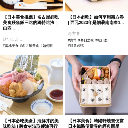
【日本美食推薦】名古屋必吃
【日本必吃】如何享用惠方卷
美食鰻魚飯三吃的獨特吃法 |
| 西元2023年是朝著南南東1...
由四...
恵方巻
ひつまぶし
#壽司
#冬日之味
#吃什麼
#經典必吃
#當地美食
#名古屋美食
#如何吃
【日本必吃美食】海鮮丼的美
【日本美食】崎陽軒燒賣便當
味吃法 | 將食材沾取醬油再行
日本鐵路便當界的經典巨星