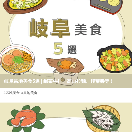
岐阜當地美食5選 | 鹹菜牛排、高山拉麵、樸葉醬等！
#區域美食
#當地美食