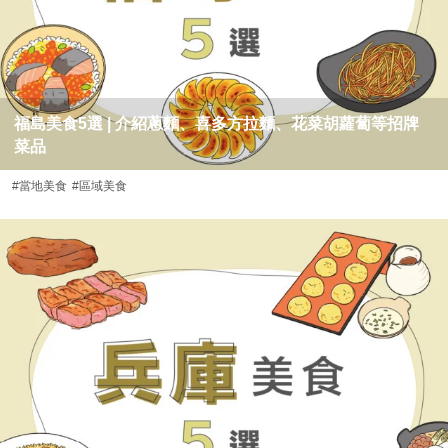
福島美食5選 | 介紹蔥麵、喜多方拉麵、花菜胡蘿蔔等招牌
菜品
#當地美食
#區域美食