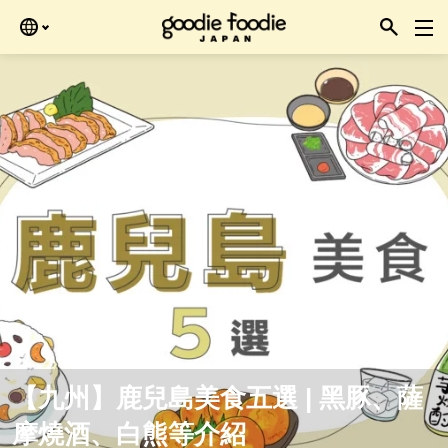
Skip
再查看。
to
the
content
【九州】鹿兒島美食五選 | 黑豚、薩
摩燒酒、白熊等介紹