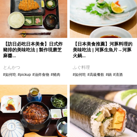
【訪日必吃日本美食】日式炸
【日本美食推薦】河豚料理的
豬排的美味吃法 | 製作現磨芝
美味吃法 | 河豚生魚片→河豚
麻醬...
火鍋...
とんかつ
ふぐ料理
#如何吃
#pickup
#油炸食物
#豬肉
#如何吃
#高級餐飲
#鍋
#清酒