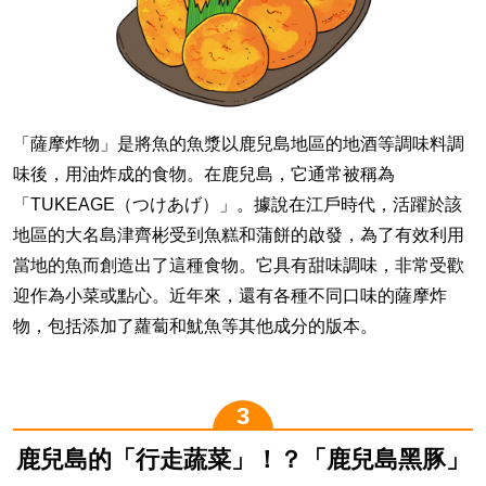
「薩摩炸物」是將魚的魚漿以鹿兒島地區的地酒等調味料調
味後，用油炸成的食物。在鹿兒島，它通常被稱為
「TUKEAGE（つけあげ）」。據說在江戶時代，活躍於該
地區的大名島津齊彬受到魚糕和蒲餅的啟發，為了有效利用
當地的魚而創造出了這種食物。它具有甜味調味，非常受歡
迎作為小菜或點心。近年來，還有各種不同口味的薩摩炸
物，包括添加了蘿蔔和魷魚等其他成分的版本。
鹿兒島的「行走蔬菜」！？「鹿兒島黑豚」