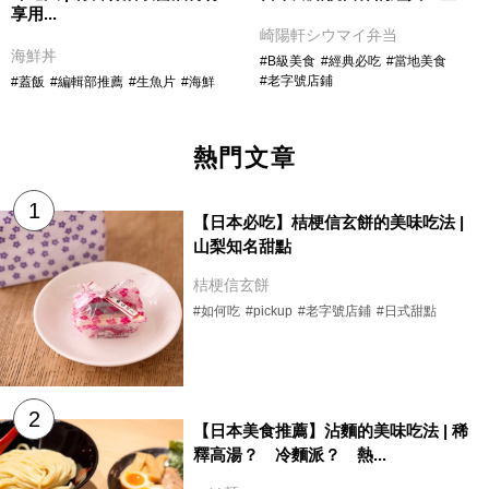
享用...
崎陽軒シウマイ弁当
海鮮丼
#B級美食
#經典必吃
#當地美食
#老字號店鋪
#蓋飯
#編輯部推薦
#生魚片
#海鮮
熱門文章
【日本必吃】桔梗信玄餅的美味吃法 |
山梨知名甜點
桔梗信玄餅
#如何吃
#pickup
#老字號店鋪
#日式甜點
【日本美食推薦】沾麵的美味吃法 | 稀
釋高湯？ 冷麵派？ 熱...