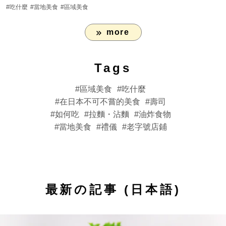
#吃什麼
#當地美食
#區域美食
more
Tags
區域美食
吃什麼
在日本不可不嘗的美食
壽司
如何吃
拉麵・沾麵
油炸食物
當地美食
禮儀
老字號店鋪
最新の記事 (日本語)