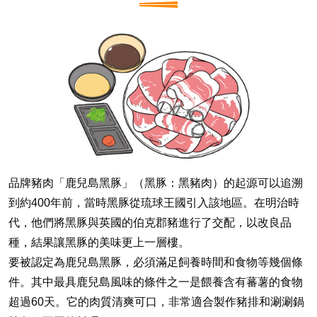
品牌豬肉「鹿兒島黑豚」（黑豚：黑豬肉）的起源可以追溯
到約400年前，當時黑豚從琉球王國引入該地區。在明治時
代，他們將黑豚與英國的伯克郡豬進行了交配，以改良品
種，結果讓黑豚的美味更上一層樓。
要被認定為鹿兒島黑豚，必須滿足飼養時間和食物等幾個條
件。其中最具鹿兒島風味的條件之一是餵養含有蕃薯的食物
超過60天。它的肉質清爽可口，非常適合製作豬排和涮涮鍋