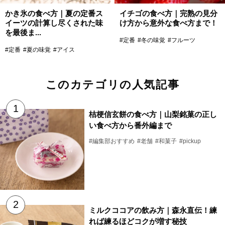
かき氷の食べ方｜夏の定番ス
イチゴの食べ方｜完熟の見分
イーツの計算し尽くされた味
け方から意外な食べ方まで！
を最後ま...
#定番
#冬の味覚
#フルーツ
#定番
#夏の味覚
#アイス
このカテゴリの人気記事
桔梗信玄餅の食べ方｜山梨銘菓の正し
い食べ方から番外編まで
#編集部おすすめ
#老舗
#和菓子
#pickup
ミルクココアの飲み方｜森永直伝！練
れば練るほどコクが増す秘技