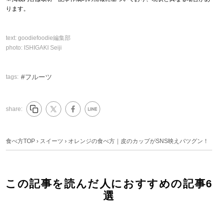
ります。
text:
goodiefoodie編集部
photo:
ISHIGAKI Seiji
フルーツ
tags:
share:
食べ方TOP
›
スイーツ
›
オレンジの食べ方｜皮のカップがSNS映えバツグン！
この記事を読んだ人におすすめの記事6
選