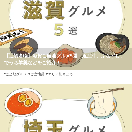
【近畿名物】滋賀ご当地グルメ5選｜近江牛、ふなずし、
でっち羊羹などをご紹介！
#ご当地グルメ
#ご当地麺
#エリア別まとめ