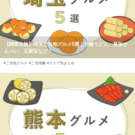
【関東名物】埼玉ご当地グルメ5選｜川幅うどん、草加せ
んべい、五家宝など！
#ご当地グルメ
#ご当地麺
#エリア別まとめ