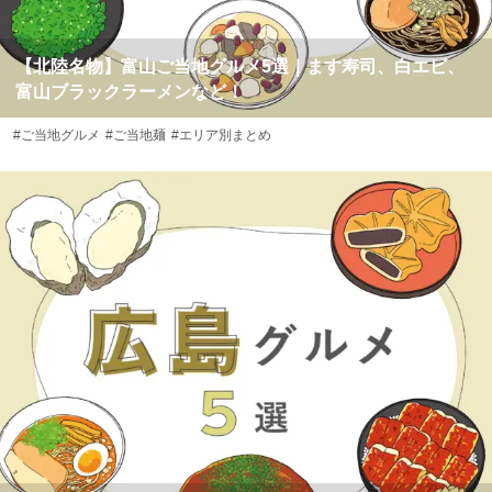
【北陸名物】富山ご当地グルメ5選｜ます寿司、白エビ、
富山ブラックラーメンなど！
#ご当地グルメ
#ご当地麺
#エリア別まとめ