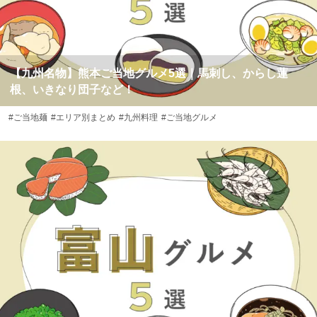
【九州名物】熊本ご当地グルメ5選｜馬刺し、からし蓮
根、いきなり団子など！
#ご当地麺
#エリア別まとめ
#九州料理
#ご当地グルメ