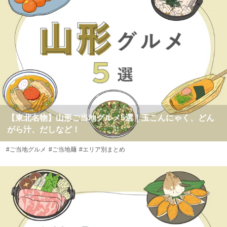
【東北名物】山形ご当地グルメ5選｜玉こんにゃく、どん
がら汁、だしなど！
#ご当地グルメ
#ご当地麺
#エリア別まとめ