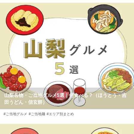
山梨名物・ご当地グルメ5選｜何食べる？（ほうとう・吉
田うどん・信玄餅）
#ご当地グルメ
#ご当地麺
#エリア別まとめ