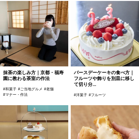
抹茶の楽しみ方｜京都・福寿
バースデーケーキの食べ方｜
園に教わる茶室の作法
フルーツや飾りを別皿に移し
て切り分...
#和菓子
#ご当地グルメ
#老舗
#マナー・作法
#洋菓子
#フルーツ