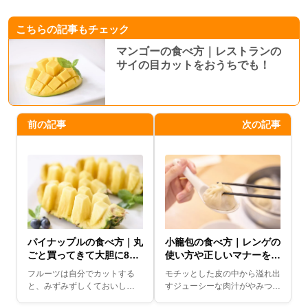
こちらの記事もチェック
マンゴーの食べ方｜レストランの
サイの目カットをおうちでも！
前の記事
次の記事
パイナップルの食べ方｜丸
小籠包の食べ方｜レンゲの
ごと買ってきて大胆に8等
使い方や正しいマナーをご
分！
紹介！
フルーツは自分でカットする
モチッとした皮の中から溢れ出
と、みずみずしくておいし
すジューシーな肉汁がやみつき
い！ とはわかっていても、さ
になる人気点心「小籠包」。し