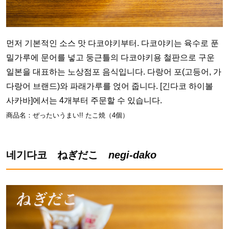
먼저 기본적인 소스 맛 다코야키부터. 다코야키는 육수로 푼
밀가루에 문어를 넣고 둥근틀의 다코야키용 철판으로 구운
일본을 대표하는 노상점포 음식입니다. 다랑어 포(고등어, 가
다랑어 브랜드)와 파래가루를 얹어 줍니다. [긴다코 하이볼
사카바]에서는 4개부터 주문할 수 있습니다.
商品名：ぜったいうまい!! たこ焼（4個）
네기다코 ねぎだこ
negi-dako