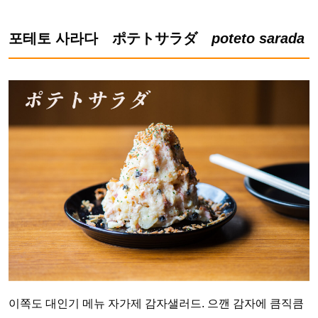
포테토 사라다 ポテトサラダ
poteto sarada
이쪽도 대인기 메뉴 자가제 감자샐러드. 으깬 감자에 큼직큼