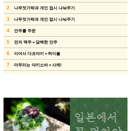
2
나무젓가락과 개인 접시 나눠주기
3
나무젓가락과 개인 접시 나눠주기
4
안주를 주문
5
먼저 맥주＋담백한 안주
6
이어서 다코야키＋하이볼
7
마무리는 야키소바＋사케!