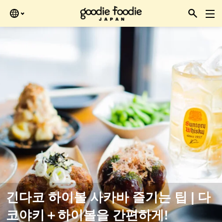
Skip
을 때 확인하세요.
to
the
content
긴다코 하이볼 사카바 즐기는 팁 | 다
코야키＋하이볼을 간편하게!