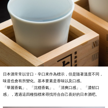
日本酒常常以甘口・辛口來作為標示，但是隨著溫度不同，
味道也會有所變化。基本要素是香味以及口感。
「華麗香氣」、「沈穩香氣」、「清爽口感」、「濃郁口
感」，透過這四種指標來尋找符合自己喜好的日本酒吧。