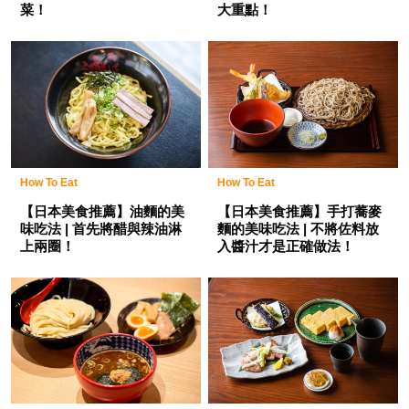
菜！
大重點！
How To Eat
How To Eat
【日本美食推薦】手打蕎麥
【日本美食推薦】油麵的美
麵的美味吃法 | 不將佐料放
味吃法 | 首先將醋與辣油淋
入醬汁才是正確做法！
上兩圈！