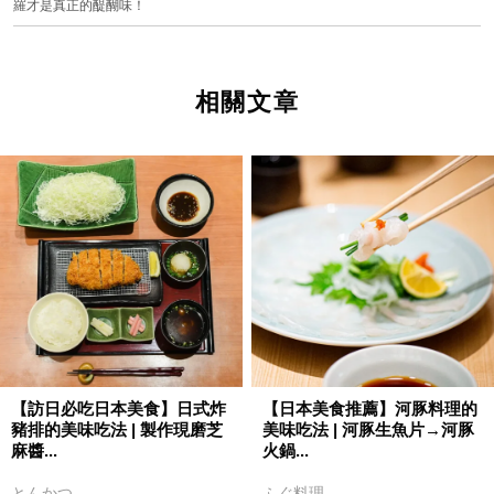
羅才是真正的醍醐味！
相關文章
【訪日必吃日本美食】日式炸
【日本美食推薦】河豚料理的
豬排的美味吃法 | 製作現磨芝
美味吃法 | 河豚生魚片→河豚
麻醬...
火鍋...
とんかつ
ふぐ料理