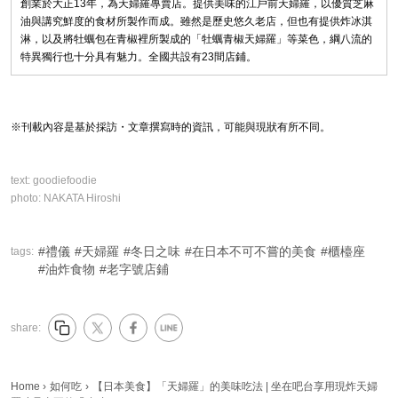
創業於大正13年，為天婦羅專賣店。提供美味的江戶前天婦羅，以優質芝麻
油與講究鮮度的食材所製作而成。雖然是歷史悠久老店，但也有提供炸冰淇
淋，以及將牡蠣包在青椒裡所製成的「牡蠣青椒天婦羅」等菜色，綱八流的
特異獨行也十分具有魅力。全國共設有23間店鋪。
※刊載內容是基於採訪・文章撰寫時的資訊，可能與現狀有所不同。
text:
goodiefoodie
photo:
NAKATA Hiroshi
禮儀
天婦羅
冬日之味
在日本不可不嘗的美食
櫃檯座
tags:
油炸食物
老字號店鋪
share:
Home
›
如何吃
›
【日本美食】「天婦羅」的美味吃法 | 坐在吧台享用現炸天婦