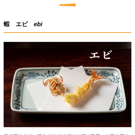
蝦 エビ
ebi