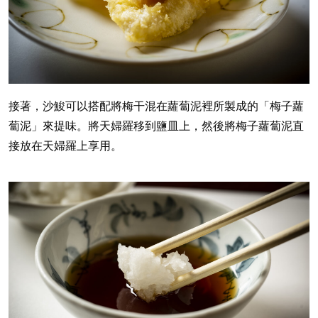
接著，沙鮻可以搭配將梅干混在蘿蔔泥裡所製成的「梅子蘿
蔔泥」來提味。將天婦羅移到鹽皿上，然後將梅子蘿蔔泥直
接放在天婦羅上享用。