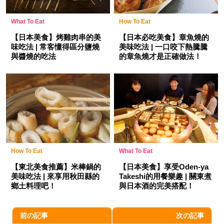
What To Eat
How To Eat
【日本美食】烤雞肉串的美
【日本必吃美食】章魚燒的
味吃法 | 常客懂得區分鹽燒
美味吃法 | 一口咬下熱騰騰
與醬燒的吃法
的章魚燒才是正確做法！
How To Eat
What To Eat
【東北美食推薦】米棒鍋的
【日本美食】享受Oden-ya
美味吃法 | 來享用秋田縣的
Takeshi的用餐樂趣 | 關東煮
鄉土料理吧！
與日本酒的完美搭配！
前の記事
次の記事