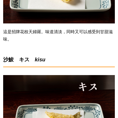
這是招牌花枝天婦羅。味道清淡，同時又可以感受到甘甜滋
味。
沙鮻 キス
kisu