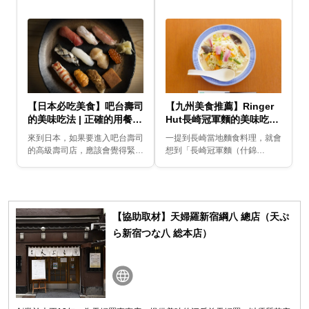
【日本必吃美食】吧台壽司
【九州美食推薦】Ringer
的美味吃法 | 正確的用餐順
Hut長崎冠軍麵的美味吃法
序原來是這樣！
| 搭配沙拉醬與鹽味調味醬
來到日本，如果要進入吧台壽司
一提到長崎當地麵食料理，就會
來變換口味！
的高級壽司店，應該會覺得緊張
想到「長崎冠軍麵（什錦
對吧？坐在吧台，與師傅面對
麵）」。由於可以攝取到大量蔬
面，首先該點什麼才好呢？要怎
菜，十分健康，最近也很受女性
麼吃呢？應該有很多不懂的地方
歡迎。我們這次造訪人氣連鎖店
吧！我們這次向東京勝鬨...
Ringer Hut，並詢...
【協助取材】天婦羅新宿綱八 總店（天ぷ
ら新宿つな八 総本店）