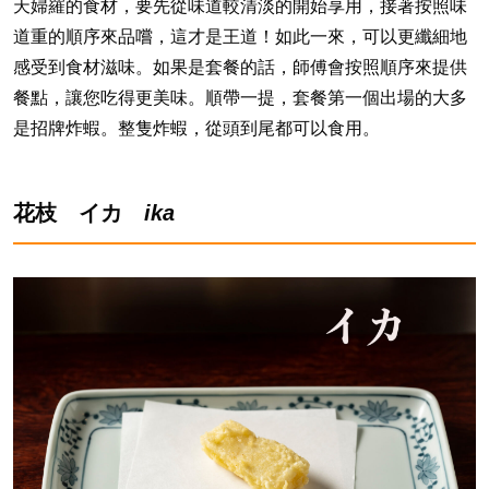
天婦羅的食材，要先從味道較清淡的開始享用，接著按照味
道重的順序來品嚐，這才是王道！如此一來，可以更纖細地
感受到食材滋味。如果是套餐的話，師傅會按照順序來提供
餐點，讓您吃得更美味。順帶一提，套餐第一個出場的大多
是招牌炸蝦。整隻炸蝦，從頭到尾都可以食用。
花枝 イカ
ika