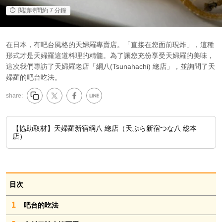
閱讀時間約 7 分鐘
在日本，有吧台風格的天婦羅專賣店。「直接在您面前現炸」，這種
形式才是天婦羅這道料理的精髓。為了讓您充份享受天婦羅的美味，
這次我們專訪了天婦羅老店「綱八(Tsunahachi) 總店」，並詢問了天
婦羅的吧台吃法。
share:
【協助取材】天婦羅新宿綱八 總店（天ぷら新宿つな八 総本
店）
目次
1
吧台的吃法