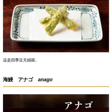
這是四季豆天婦羅。
海鰻 アナゴ
anago