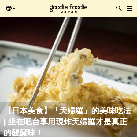
Skip
再查看。
to
the
content
【日本美食】「天婦羅」的美味吃法
| 坐在吧台享用現炸天婦羅才是真正
的醍醐味！