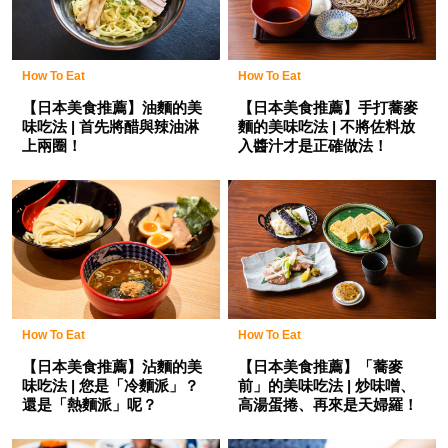
How To Eat
How To Eat
【日本美食推薦】手打蕎麥
【日本美食推薦】油麵的美
麵的美味吃法 | 不將佐料放
味吃法 | 首先將醋與辣油淋
入醬汁才是正確做法！
上兩圈！
How To Eat
How To Eat
【日本美食推薦】「蕎麥
【日本美食推薦】沾麵的美
前」的美味吃法 | 炒味噌、
味吃法 | 您是「冷麵派」？
高湯蛋捲、再來是天婦羅！
還是「熱麵派」呢？