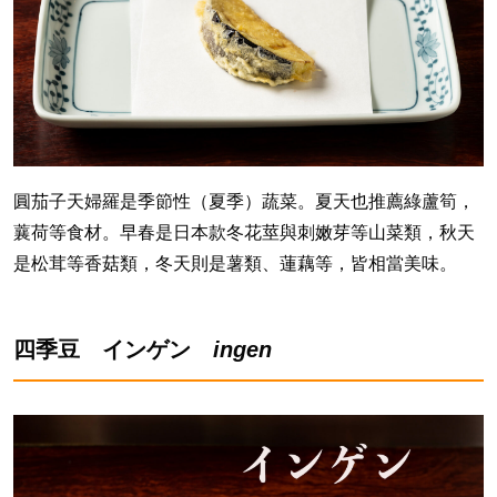
圓茄子天婦羅是季節性（夏季）蔬菜。夏天也推薦綠蘆筍，
蘘荷等食材。早春是日本款冬花莖與刺嫩芽等山菜類，秋天
是松茸等香菇類，冬天則是薯類、蓮藕等，皆相當美味。
四季豆 インゲン
ingen