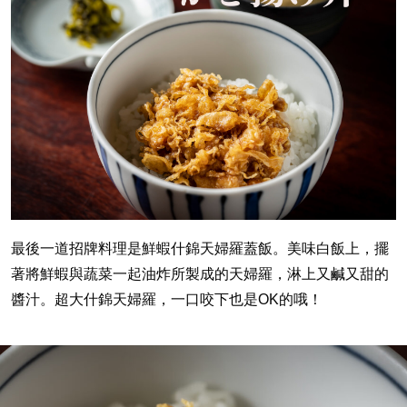
最後一道招牌料理是鮮蝦什錦天婦羅蓋飯。美味白飯上，擺
著將鮮蝦與蔬菜一起油炸所製成的天婦羅，淋上又鹹又甜的
醬汁。超大什錦天婦羅，一口咬下也是OK的哦！