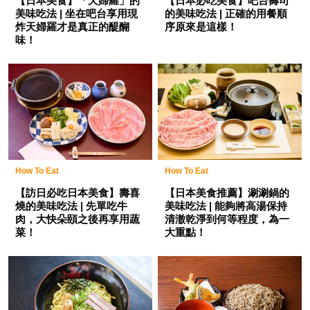
【日本美食】「天婦羅」的
【日本必吃美食】吧台壽司
美味吃法 | 坐在吧台享用現
的美味吃法 | 正確的用餐順
炸天婦羅才是真正的醍醐
序原來是這樣！
味！
How To Eat
How To Eat
【訪日必吃日本美食】壽喜
【日本美食推薦】涮涮鍋的
燒的美味吃法 | 先單吃牛
美味吃法 | 能夠將高湯保持
肉，大快朵頤之後再享用蔬
清澈乾淨到何等程度，為一
菜！
大重點！