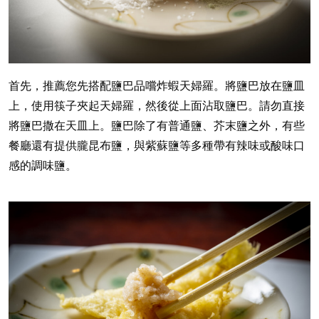
首先，推薦您先搭配鹽巴品嚐炸蝦天婦羅。將鹽巴放在鹽皿
上，使用筷子夾起天婦羅，然後從上面沾取鹽巴。請勿直接
將鹽巴撒在天皿上。鹽巴除了有普通鹽、芥末鹽之外，有些
餐廳還有提供朧昆布鹽，與紫蘇鹽等多種帶有辣味或酸味口
感的調味鹽。