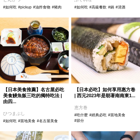
#如何吃
#pickup
#油炸食物
#豬肉
#如何吃
#高級餐飲
#鍋
#清酒
【日本美食推薦】名古屋必吃
【日本必吃】如何享用惠方卷
美食鰻魚飯三吃的獨特吃法 |
| 西元2023年是朝著南南東1...
由四...
恵方巻
ひつまぶし
#吃什麼
#經典必吃
#當地美食
#節分
#如何吃
#當地美食
#名古屋美食