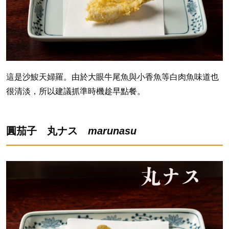
這是沙鮻天婦羅。由於大眼牛尾魚與小香魚等白肉魚味道也
很清淡，所以建議抓準時機趁早點餐。
圓茄子 丸ナス
marunasu