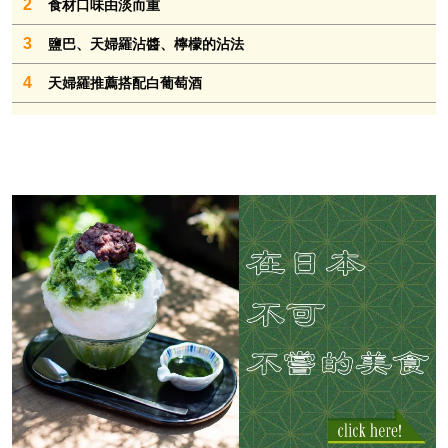
2
食材口味由淡而重
3
鹽巴、天婦羅沾醬、檸檬的沾法
4
天婦羅推薦搭配白葡萄酒