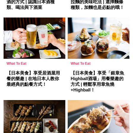
酒的方式 | 認識日本酒種
拉麵的美味吃法 | 選擇麵條
類、喝法與下酒菜
種類，加麵也是必點的哦！
What To Eat
What To Eat
【日本美食】享受居酒屋用
【日本美食】享受「銀章魚
餐的樂趣 | 在地日本人教你
Highball酒場」用餐樂趣的
最經典的點餐方式！
方式 | 輕鬆享用章魚燒
+Highball！