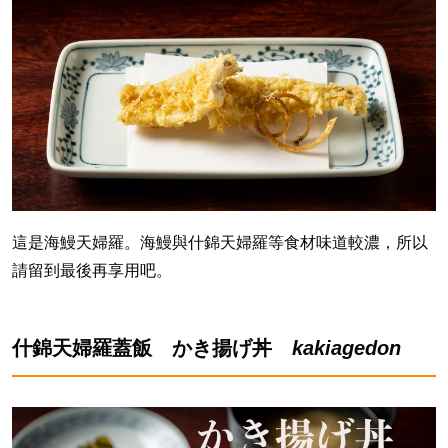
這是海鰻天婦羅。海鰻與什錦天婦羅等食材味道較濃，所以
請留到最後再享用吧。
什錦天婦羅蓋飯 かき揚げ丼
kakiagedon