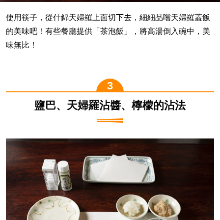
使用筷子，從什錦天婦羅上面切下去，細細品嚐天婦羅蓋飯
的美味吧！有些餐廳提供「茶泡飯」，將高湯倒入碗中，美
味無比！
鹽巴、天婦羅沾醬、檸檬的沾法